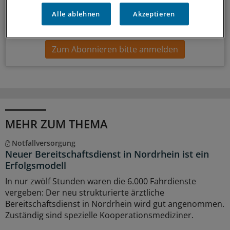
Alle ablehnen
Akzeptieren
14-tägig, donnerstags
Zum Abonnieren bitte anmelden
MEHR ZUM THEMA
Notfallversorgung
Neuer Bereitschaftsdienst in Nordrhein ist ein
Erfolgsmodell
In nur zwölf Stunden waren die 6.000 Fahrdienste
vergeben: Der neu strukturierte ärztliche
Bereitschaftsdienst in Nordrhein wird gut angenommen.
Zuständig sind spezielle Kooperationsmediziner.