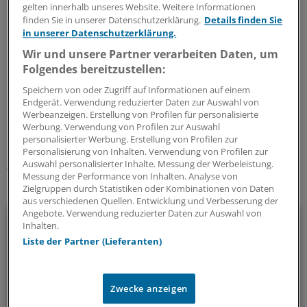
bildeten mit 475 die Syrer, gefolgt von Ägyptern (231)
gelten innerhalb unseres Website. Weitere Informationen
und Libyern (215). Bei der Erstprüfung waren die
finden Sie in unserer Datenschutzerklärung.
Details finden Sie
in unserer Datenschutzerklärung.
Kandidaten im Schnitt 30,5 Jahre alt. Der Anteil der
Frauen stieg von 17,1 Prozent im Jahr 2014 auf 30,4
Wir und unsere Partner verarbeiten Daten, um
Prozent.
(iss)
Folgendes bereitzustellen:
Speichern von oder Zugriff auf Informationen auf einem
Endgerät. Verwendung reduzierter Daten zur Auswahl von
1
Werbeanzeigen. Erstellung von Profilen für personalisierte
Werbung. Verwendung von Profilen zur Auswahl
Schlagworte:
personalisierter Werbung. Erstellung von Profilen zur
Personalisierung von Inhalten. Verwendung von Profilen zur
Berufspolitik
Flüchtlinge
Nordrhein
Auswahl personalisierter Inhalte. Messung der Werbeleistung.
Messung der Performance von Inhalten. Analyse von
Zielgruppen durch Statistiken oder Kombinationen von Daten
Ihr Newsletter zum Thema
aus verschiedenen Quellen. Entwicklung und Verbesserung der
Angebote. Verwendung reduzierter Daten zur Auswahl von
Politik & Debatte
Inhalten.
Liste der Partner (Lieferanten)
Mit diesem Newsletter blicken Sie hinter das tägliche
Geschehen in der Gesundheitspolitik. Mit Analysen,
Hintergründen und einem Blick auf Themen, die die Agenda
Zwecke anzeigen
bestimmen.