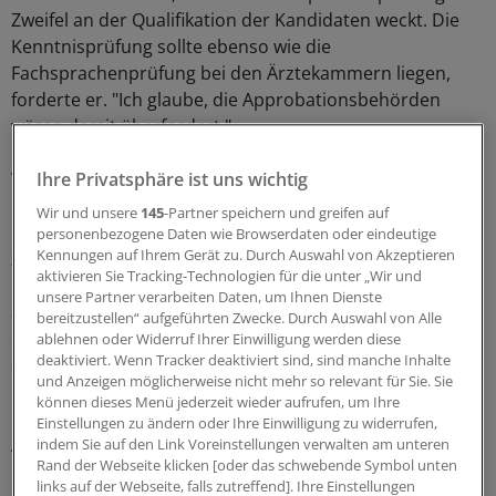
Zweifel an der Qualifikation der Kandidaten weckt. Die
Kenntnisprüfung sollte ebenso wie die
Fachsprachenprüfung bei den Ärztekammern liegen,
forderte er. "Ich glaube, die Approbationsbehörden
wären damit überfordert."
Ihre Privatsphäre ist uns wichtig
Von 2014 bis 2017 hat die ÄKWL insgesamt 4078
Fachsprachenprüfungen abgenommen, darunter 2567
Wir und unsere
145
-Partner speichern und greifen auf
Erst- und 1511 Wiederholungsprüfungen. In diesem
personenbezogene Daten wie Browserdaten oder eindeutige
Kennungen auf Ihrem Gerät zu. Durch Auswahl von Akzeptieren
Zeitraum wurden im Schnitt 50,9 Prozent der Prüfungen
aktivieren Sie Tracking-Technologien für die unter „Wir und
nicht bestanden. Es würden vor allem diejenigen
unsere Partner verarbeiten Daten, um Ihnen Dienste
ausländischen Ärzte in den Prüfungen erfolgreich sein,
bereitzustellen“ aufgeführten Zwecke. Durch Auswahl von Alle
die sich mit professioneller Begleitung vorbereiten,
ablehnen oder Widerruf Ihrer Einwilligung werden diese
deaktiviert. Wenn Tracker deaktiviert sind, sind manche Inhalte
sagte Windhorst.
und Anzeigen möglicherweise nicht mehr so relevant für Sie. Sie
können dieses Menü jederzeit wieder aufrufen, um Ihre
In Westfalen-Lippe hatten bis Ende 2017 Ärztinnen und
Einstellungen zu ändern oder Ihre Einwilligung zu widerrufen,
Ärzte aus 91 verschiedenen Nationen die
indem Sie auf den Link Voreinstellungen verwalten am unteren
Rand der Webseite klicken [oder das schwebende Symbol unten
Fachsprachenprüfung abgelegt. Die größte Gruppe
links auf der Webseite, falls zutreffend]. Ihre Einstellungen