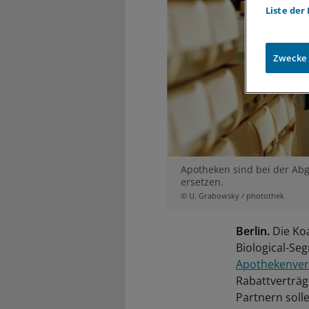
Liste der
Zwecke
Apotheken sind bei der Abga
ersetzen.
© U. Grabowsky / photothek
Berlin.
Die Koa
Biological-Se
Apothekenver
Rabattverträg
Partnern solle