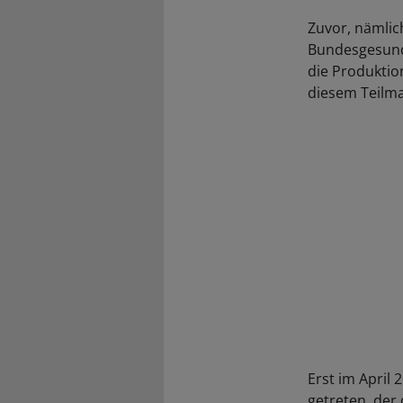
Zuvor, nämlic
Bundesgesundh
die Produktio
diesem Teilma
Erst im April 
getreten, der