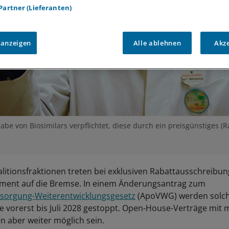
 Partner (Lieferanten)
 anzeigen
Alle ablehnen
Akz
be von Biosimilars verpflichtet, diese durch ein preisgünstiges (R
litionsfraktionen treten bei exklusiven Rabattausschreibu
gment auf die Bremse. In einem Änderungsantrag zum
sorgung-Weiterentwicklungsgesetz
(ApoVWG) werden solc
e vorerst bis Juli 2028 gestoppt. Open-House-Verträge mit
n aber weiter möglich sein.