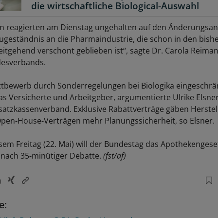
die wirtschaftliche Biological-Auswahl
 reagierten am Dienstag ungehalten auf den Änderungsant
Zugeständnis an die Pharmaindustrie, die schon in den bish
itgehend verschont geblieben ist“, sagte Dr. Carola Reima
esverbands.
tbewerb durch Sonderregelungen bei Biologika eingeschrä
 das Versicherte und Arbeitgeber, argumentierte Ulrike Elsn
rsatzkassenverband. Exklusive Rabattverträge gäben Herstel
Open-House-Verträgen mehr Planungssicherheit, so Elsner.
esem Freitag (22. Mai) will der Bundestag das Apothekengese
 nach 35-minütiger Debatte.
(fst/af)
e: