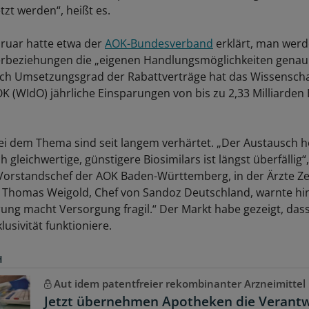
tzt werden“, heißt es.
bruar hatte etwa der
AOK-Bundesverband
erklärt, man werde
ferbeziehungen die „eigenen Handlungsmöglichkeiten genau 
ch Umsetzungsgrad der Rabattverträge hat das Wissenscha
OK (WIdO) jährliche Einsparungen von bis zu 2,33 Milliarden
ei dem Thema sind seit langem verhärtet. „Der Austausch h
h gleichwertige, günstigere Biosimilars ist längst überfällig
Vorstandschef der AOK Baden-Württemberg, in der Ärzte Ze
 Thomas Weigold, Chef von Sandoz Deutschland, warnte hi
ung macht Versorgung fragil.“ Der Markt habe gezeigt, da
usivität funktioniere.
H
Aut idem patentfreier rekombinanter Arzneimittel
Jetzt übernehmen Apotheken die Verantw