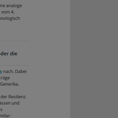
ine analoge
s vom 4.
hnologisch
oder die
e
nach. Dabei
träge
 Generika.
der Resilienz
ässen und
es
milar-