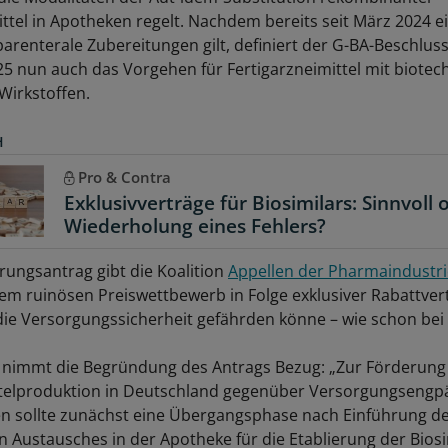
ittel in Apotheken regelt. Nachdem bereits seit März 2024 e
parenterale Zubereitungen gilt, definiert der G-BA-Beschlus
 nun auch das Vorgehen für Fertigarzneimittel mit biotec
Wirkstoffen.
H
Pro & Contra
Exklusivverträge für Biosimilars: Sinnvoll 
Wiederholung eines Fehlers?
ungsantrag gibt die Koalition
Appellen der Pharmaindustri
em ruinösen Preiswettbewerb in Folge exklusiver Rabattver
die Versorgungssicherheit gefährden könne – wie schon bei
nimmt die Begründung des Antrags Bezug: „Zur Förderung 
ttelproduktion in Deutschland gegenüber Versorgungsengp
en sollte zunächst eine Übergangsphase nach Einführung d
 Austausches in der Apotheke für die Etablierung der Biosi