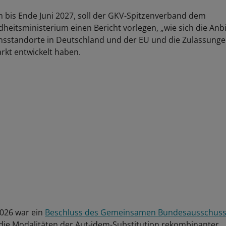
h bis Ende Juni 2027, soll der GKV-Spitzenverband dem
eitsministerium einen Bericht vorlegen, „wie sich die Anbie
nsstandorte in Deutschland und der EU und die Zulassungen
rkt entwickelt haben.
2026 war ein
Beschluss des Gemeinsamen Bundesausschus
 die Modalitäten der Aut-idem-Substitution rekombinanter