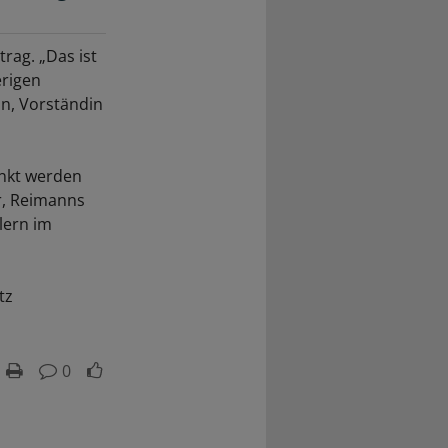
rag. „Das ist
erigen
nn, Vorständin
nkt werden
er, Reimanns
lern im
tz
0