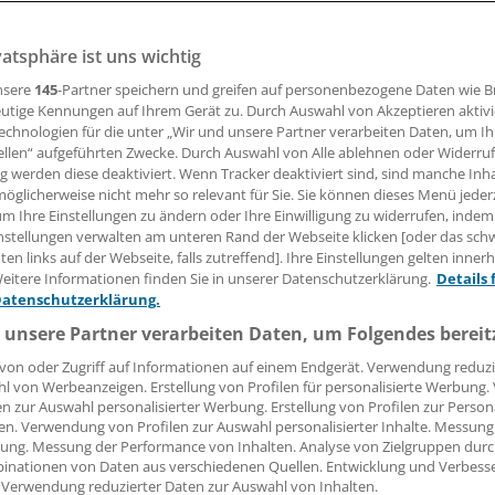
vatsphäre ist uns wichtig
 standen bereits in den Startlöchern: Erst im April waren 
er Aut-idem-Substitution rekombinanter Fertigarzneimittel
nsere
145
-Partner speichern und greifen auf personenbezogene Daten wie 
worden. Doch jetzt schärft der Gesetzgeber nach.
utige Kennungen auf Ihrem Gerät zu. Durch Auswahl von Akzeptieren aktivi
echnologien für die unter „Wir und unsere Partner verarbeiten Daten, um I
ellen“ aufgeführten Zwecke. Durch Auswahl von Alle ablehnen oder Widerruf
ng werden diese deaktiviert. Wenn Tracker deaktiviert sind, sind manche Inh
19.05.2026, 15:41 Uhr
öglicherweise nicht mehr so relevant für Sie. Sie können dieses Menü jeder
um Ihre Einstellungen zu ändern oder Ihre Einwilligung zu widerrufen, indem
nstellungen verwalten am unteren Rand der Webseite klicken [oder das sc
en links auf der Webseite, falls zutreffend]. Ihre Einstellungen gelten inner
eitere Informationen finden Sie in unserer Datenschutzerklärung.
Details 
Datenschutzerklärung.
 unsere Partner verarbeiten Daten, um Folgendes bereit
von oder Zugriff auf Informationen auf einem Endgerät. Verwendung reduzi
l von Werbeanzeigen. Erstellung von Profilen für personalisierte Werbung
en zur Auswahl personalisierter Werbung. Erstellung von Profilen zur Person
en. Verwendung von Profilen zur Auswahl personalisierter Inhalte. Messung
ung. Messung der Performance von Inhalten. Analyse von Zielgruppen durch
inationen von Daten aus verschiedenen Quellen. Entwicklung und Verbess
 Verwendung reduzierter Daten zur Auswahl von Inhalten.