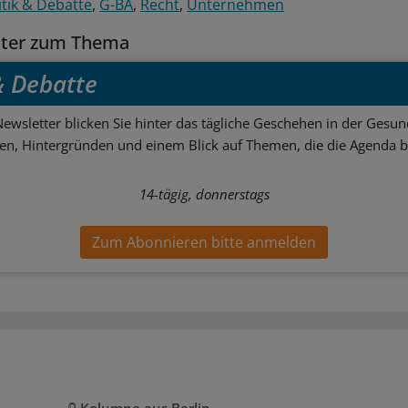
itik & Debatte
G-BA
Recht
Unternehmen
tter zum Thema
 & Debatte
ewsletter blicken Sie hinter das tägliche Geschehen in der Gesund
sen, Hintergründen und einem Blick auf Themen, die die Agenda 
14-tägig, donnerstags
Zum Abonnieren bitte anmelden
Kolumne aus Berlin