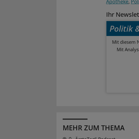
Apotheke
Pol
Ihr Newsle
Politik
Mit diesem N
Mit Analy
MEHR ZUM THEMA
„ÄrzteTag“-Podcast