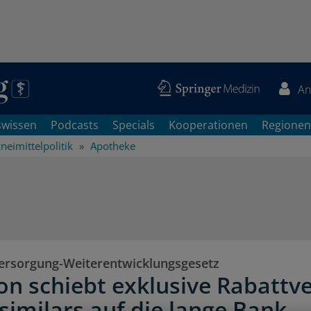
An
swissen
Podcasts
Specials
Kooperationen
Regionen
neimittelpolitik
Apotheke
rsorgung-Weiterentwicklungsgesetz
ion schiebt exklusive Rabattv
osimilars auf die lange Bank