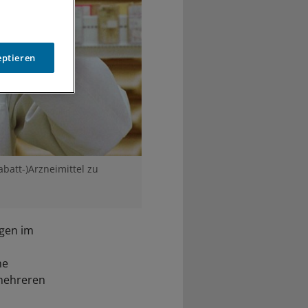
eptieren
abatt-)Arzneimittel zu
ngen im
he
 mehreren