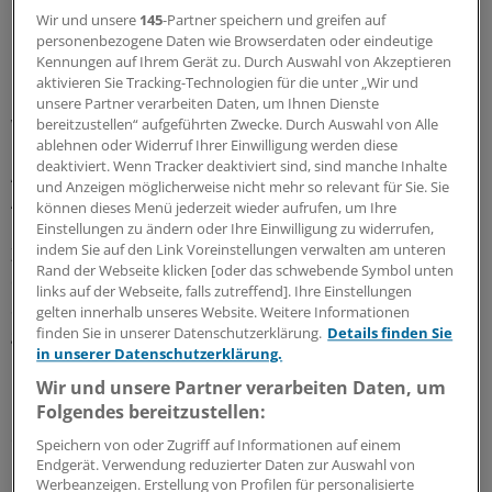
Wir und unsere
145
-Partner speichern und greifen auf
personenbezogene Daten wie Browserdaten oder eindeutige
Physische Entlastung für Pflegende
Kennungen auf Ihrem Gerät zu. Durch Auswahl von Akzeptieren
aktivieren Sie Tracking-Technologien für die unter „Wir und
Für Pflegende, so spekulieren die Studienautoren,
unsere Partner verarbeiten Daten, um Ihnen Dienste
werden technische Unterstützungsmöglichkeiten
bereitzustellen“ aufgeführten Zwecke. Durch Auswahl von Alle
ablehnen oder Widerruf Ihrer Einwilligung werden diese
möglicherweise dazu beitragen, berufstypische
deaktiviert. Wenn Tracker deaktiviert sind, sind manche Inhalte
Anforderungen zu optimieren. Das wäre ein positiver
und Anzeigen möglicherweise nicht mehr so relevant für Sie. Sie
Aspekt des Technikfortschritts in der Pflege.
können dieses Menü jederzeit wieder aufrufen, um Ihre
Einstellungen zu ändern oder Ihre Einwilligung zu widerrufen,
indem Sie auf den Link Voreinstellungen verwalten am unteren
Zwischen den neuen Technologien der Arbeitswelt 4.0,
Rand der Webseite klicken [oder das schwebende Symbol unten
dem durch Nächstenliebe und Zuwendung geprägten
links auf der Webseite, falls zutreffend]. Ihre Einstellungen
Selbstverständnis der Pflege und dem in Jahrhunderten
gelten innerhalb unseres Website. Weitere Informationen
gewachsenen Berufsbild liegen jedoch mitunter Welten.
finden Sie in unserer Datenschutzerklärung.
Details finden Sie
in unserer Datenschutzerklärung.
Diese gelte es zu gestalten und zu überbrücken.
Wir und unsere Partner verarbeiten Daten, um
Folgendes bereitzustellen:
Hinzu komme, dass der Blick auf die schönen Seiten
einer digitalunterstützten Arbeitswelt einseitig bleiben
Speichern von oder Zugriff auf Informationen auf einem
muss. Denn jede Neuerung führt - insbesondere bei
Endgerät. Verwendung reduzierter Daten zur Auswahl von
Werbeanzeigen. Erstellung von Profilen für personalisierte
einer im Allgemeinen eher weniger innovationsaffinen