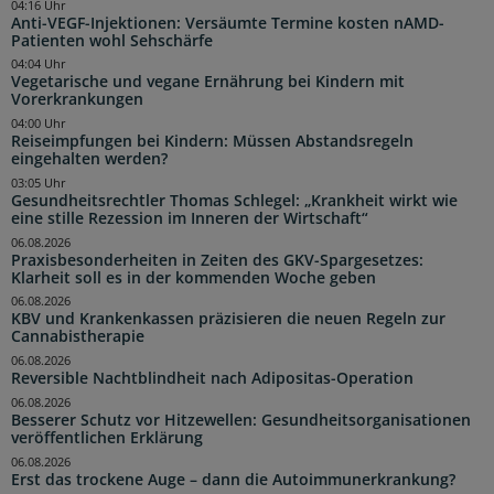
04:16 Uhr
Anti-VEGF-Injektionen: Versäumte Termine kosten nAMD-
Patienten wohl Sehschärfe
04:04 Uhr
Vegetarische und vegane Ernährung bei Kindern mit
Vorerkrankungen
04:00 Uhr
Reiseimpfungen bei Kindern: Müssen Abstandsregeln
eingehalten werden?
03:05 Uhr
Gesundheitsrechtler Thomas Schlegel: „Krankheit wirkt wie
eine stille Rezession im Inneren der Wirtschaft“
06.08.2026
Praxisbesonderheiten in Zeiten des GKV-Spargesetzes:
Klarheit soll es in der kommenden Woche geben
06.08.2026
KBV und Krankenkassen präzisieren die neuen Regeln zur
Cannabistherapie
06.08.2026
Reversible Nachtblindheit nach Adipositas-Operation
06.08.2026
Besserer Schutz vor Hitzewellen: Gesundheitsorganisationen
veröffentlichen Erklärung
06.08.2026
Erst das trockene Auge – dann die Autoimmunerkrankung?