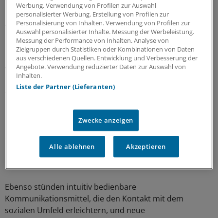
Werbung. Verwendung von Profilen zur Auswahl
Bevölkerung - nicht nur erweiterte Möglichkeiten und
personalisierter Werbung. Erstellung von Profilen zur
Anreize mit sich, sondern auch potenzielle Risiken und
Personalisierung von Inhalten. Verwendung von Profilen zur
Auswahl personalisierter Inhalte. Messung der Werbeleistung.
Nebenwirkungen, Fragen der Akzeptanz, der Ethik und
Messung der Performance von Inhalten. Analyse von
letzten Endes auch des Datenschutzes.
Zielgruppen durch Statistiken oder Kombinationen von Daten
aus verschiedenen Quellen. Entwicklung und Verbesserung der
Angebote. Verwendung reduzierter Daten zur Auswahl von
Wenn es darum geht, die Selbstbestimmung und
Inhalten.
Lebensqualität älterer Menschen zu fördern, könnten
Liste der Partner (Lieferanten)
technologische Innovationen einen wertvollen Beitrag
leisten. Durch assistive Technologien, die moderne
Mikrosystem- und Kommunikationstechniken sowie
Zwecke anzeigen
neue Materialien nutzen, seien neuartige
telemedizinische Lösungen oder technische Helfer
Alle ablehnen
Akzeptieren
realisiert worden, die einen Teil der täglichen Hausarbeit
übernehmen.
Ebenso stünden intuitiv bedienbare
Kommunikationsmittel, die den Kontakt mit dem
sozialen Umfeld erleichtern, und neue