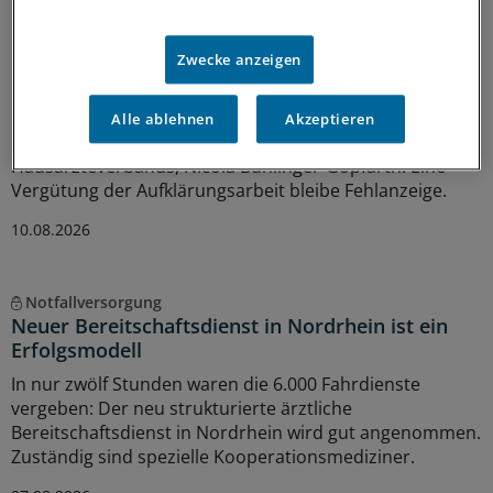
Interview zum Hitzesommer
Buhlinger-Göpfarth: „Mit Plänen allein retten wir
niemanden vor dem Hitzetod!“
Zwecke anzeigen
Der Staat verlasse sich beim Hitzeschutz auf allen
Ebenen auf Hausarztpraxen und Kliniken, sagt die
Alle ablehnen
Akzeptieren
Bundesvorsitzende des Hausärztinnen- und
Hausärzteverbands, Nicola Buhlinger-Göpfarth. Eine
Vergütung der Aufklärungsarbeit bleibe Fehlanzeige.
10.08.2026
Notfallversorgung
Neuer Bereitschaftsdienst in Nordrhein ist ein
Erfolgsmodell
In nur zwölf Stunden waren die 6.000 Fahrdienste
vergeben: Der neu strukturierte ärztliche
Bereitschaftsdienst in Nordrhein wird gut angenommen.
Zuständig sind spezielle Kooperationsmediziner.