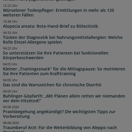
12:22 Uhr
Würselener Todespfleger: Ermittlungen in mehr als 120
weiteren Fällen
10:38 Uhr
Alopecia areata: Rote-Hand-Brief zu Ritlecitinib
04:33 Uhr
Tücken der Diagnostik bei Nahrungsmittelallergien: Welche
Rolle Einzel-Allergene spielen
04:22 Uhr
So unterstützen Sie Ihre Patienten bei funktionellen
Körperbeschwerden
04:05 Uhr
Kleiner „Trainingssnack“ für die Mittagspause: So motivieren
Sie Ihre Patienten zum Krafttraining
04:05 Uhr
Das sind die Warnzeichen für chronische Diarrhö
04:00 Uhr
Buhlinger-Göpfarth: „Mit Plänen allein retten wir niemanden
vor dem Hitzetod!“
09.08.2026
Praxisbegehung angekündigt? Die wichtigsten Tipps zur
Vorbereitung
08.08.2026
Traumberuf Arzt: Für die Weiterbildung von Aleppo nach