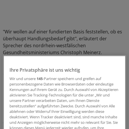
"Wir wollen auf einer fundierten Basis feststellen, ob es
überhaupt Handlungsbedarf gibt", erläutert der
Sprecher des nordrhein-westfälischen
Gesundheitsministeriums Christoph Meinerz.
Die immer wieder gehörte Kritik an der Qualität der
Ihre Privatsphäre ist uns wichtig
ärztlichen Leichenschau sei aus Sicht des Ministeriums
Wir und unsere
145
-Partner speichern und greifen auf
nicht valide.
(iss)
personenbezogene Daten wie Browserdaten oder eindeutige
Kennungen auf Ihrem Gerät zu. Durch Auswahl von Akzeptieren
0
aktivieren Sie Tracking-Technologien für die unter „Wir und
unsere Partner verarbeiten Daten, um Ihnen Dienste
bereitzustellen“ aufgeführten Zwecke. Durch Auswahl von Alle
Schlagworte:
ablehnen oder Widerruf Ihrer Einwilligung werden diese
deaktiviert. Wenn Tracker deaktiviert sind, sind manche Inhalte
Berufspolitik
Nordrhein
Westfalen-Lippe
und Anzeigen möglicherweise nicht mehr so relevant für Sie. Sie
können dieses Menü jederzeit wieder aufrufen, um Ihre