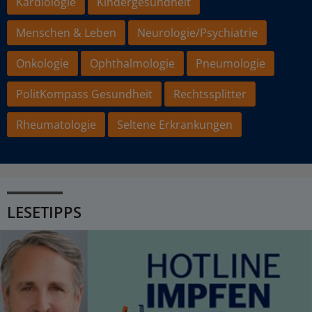
Kardiologie
Kindergesundheit
Menschen & Leben
Neurologie/Psychiatrie
Onkologie
Ophthalmologie
Pneumologie
PolitKompass Gesundheit
Rechtssplitter
Rheumatologie
Seltene Erkrankungen
LESETIPPS