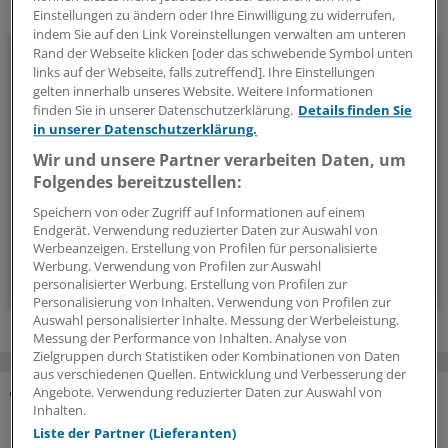
Ihr Newsletter zum Thema
Einstellungen zu ändern oder Ihre Einwilligung zu widerrufen,
indem Sie auf den Link Voreinstellungen verwalten am unteren
Politik & Debatte
Rand der Webseite klicken [oder das schwebende Symbol unten
links auf der Webseite, falls zutreffend]. Ihre Einstellungen
gelten innerhalb unseres Website. Weitere Informationen
Mit diesem Newsletter blicken Sie hinter das tägliche
finden Sie in unserer Datenschutzerklärung.
Details finden Sie
Geschehen in der Gesundheitspolitik. Mit Analysen,
in unserer Datenschutzerklärung.
Hintergründen und einem Blick auf Themen, die die Agenda
Wir und unsere Partner verarbeiten Daten, um
bestimmen.
Folgendes bereitzustellen:
Speichern von oder Zugriff auf Informationen auf einem
14-tägig, donnerstags
Endgerät. Verwendung reduzierter Daten zur Auswahl von
Werbeanzeigen. Erstellung von Profilen für personalisierte
Werbung. Verwendung von Profilen zur Auswahl
Zum Abonnieren bitte anmelden
personalisierter Werbung. Erstellung von Profilen zur
Personalisierung von Inhalten. Verwendung von Profilen zur
Auswahl personalisierter Inhalte. Messung der Werbeleistung.
Messung der Performance von Inhalten. Analyse von
Zielgruppen durch Statistiken oder Kombinationen von Daten
aus verschiedenen Quellen. Entwicklung und Verbesserung der
Angebote. Verwendung reduzierter Daten zur Auswahl von
Inhalten.
MEHR ZUM THEMA
Liste der Partner (Lieferanten)