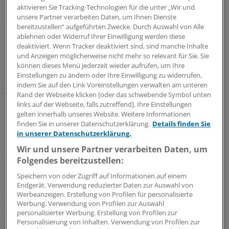
aktivieren Sie Tracking-Technologien für die unter „Wir und
früher Nutzenbewertung ist es nicht gelungen, die
unsere Partner verarbeiten Daten, um Ihnen Dienste
ärztliche Verantwortung auf die Indikationsstellung zu
bereitzustellen“ aufgeführten Zwecke. Durch Auswahl von Alle
konzentrieren und die Frage der Wirtschaftlichkeit
ablehnen oder Widerruf Ihrer Einwilligung werden diese
eindeutig Kassen und Herstellern zuzuweisen. Die Politik
deaktiviert. Wenn Tracker deaktiviert sind, sind manche Inhalte
und Anzeigen möglicherweise nicht mehr so relevant für Sie. Sie
kneift, und zwar auch deshalb, weil sie ärztlicher
können dieses Menü jederzeit wieder aufrufen, um Ihre
Selbstverwaltung nicht vertraut. Am Ende sind dies auch
Einstellungen zu ändern oder Ihre Einwilligung zu widerrufen,
schlechte Bedingungen dafür, dass junge Ärzte
indem Sie auf den Link Voreinstellungen verwalten am unteren
Versorgungsverantwortung in einer eigenen Praxis
Rand der Webseite klicken [oder das schwebende Symbol unten
links auf der Webseite, falls zutreffend]. Ihre Einstellungen
übernehmen.
gelten innerhalb unseres Website. Weitere Informationen
finden Sie in unserer Datenschutzerklärung.
Details finden Sie
Dem Bekenntnis zur Teamarbeit, das der neue Vorstand
in unserer Datenschutzerklärung.
nach seiner Wahl am Freitag ablegte, müssen Taten
Wir und unsere Partner verarbeiten Daten, um
folgen. Denn am Ende zählen nur Ergebnisse.
Folgendes bereitzustellen:
Speichern von oder Zugriff auf Informationen auf einem
Lesen Sie dazu auch:
Gassen, Hofmeister, Kriedel stellen
Endgerät. Verwendung reduzierter Daten zur Auswahl von
die neue KBV-Spitze
Neuanfang mit Teamgeist und
Werbeanzeigen. Erstellung von Profilen für personalisierte
Werbung. Verwendung von Profilen zur Auswahl
drittem Mann
personalisierter Werbung. Erstellung von Profilen zur
Personalisierung von Inhalten. Verwendung von Profilen zur