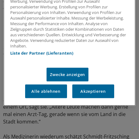
Werbung. Verwendung von Profilen zur Auswahl
vermehrt darüber diskutiert, ob solche Modelle die
personalisierter Werbung. Erstellung von Profilen zur
Versorgung im ländlichen Raum verbessern können. In
Personalisierung von Inhalten. Verwendung von Profilen zur
der Gemeinde Elsteraue (Burgenlandkreis) etwa
Auswahl personalisierter Inhalte. Messung der Werbeleistung.
Messung der Performance von Inhalten. Analyse von
entsteht mit Unterstützung des Landes ein kommunales
Zielgruppen durch Statistiken oder Kombinationen von Daten
MVZ. Auf drei Etagen werden drei Arztpraxen errichtet,
aus verschiedenen Quellen. Entwicklung und Verbesserung der
ergänzt um eine Apotheke im Erdgeschoss. „Das
Angebote. Verwendung reduzierter Daten zur Auswahl von
Inhalten.
zukünftige Ärztehaus wird hoffentlich die immer größer
Liste der Partner (Lieferanten)
werdende Lücke in der Ärzteversorgung vor allem im
Ländlichen wie der Gemeinde Elsteraue schließen“, sagt
Landrat Götz Ulrich (CDU).
Zwecke anzeigen
Die ärztliche Leiterin der Poli Reil in Halle, Dr. Sybille
Schmidt-Fritzsching, sieht viele Vorteile in einem solchen
Alle ablehnen
Akzeptieren
Ansatz. Die Patienten hätten mehrere ihrer Ärzte an
einem Ort, sagt sie. „Ältere Leute machen dann gerne
mal einen Arzt-Tag, gerade wenn sie vom Land in die
Stadt kommen.“
Als Medizinerin wiederum schätzt Schmidt-Fritzsching