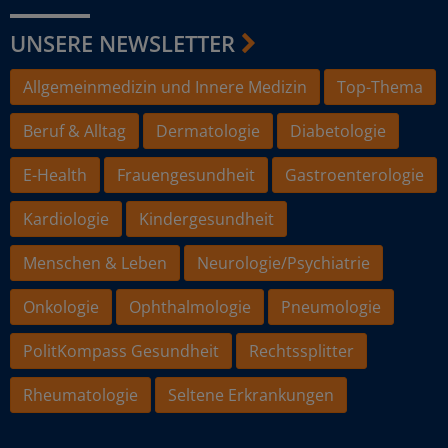
UNSERE NEWSLETTER
Allgemeinmedizin und Innere Medizin
Top-Thema
Beruf & Alltag
Dermatologie
Diabetologie
E-Health
Frauengesundheit
Gastroenterologie
Kardiologie
Kindergesundheit
Menschen & Leben
Neurologie/Psychiatrie
Onkologie
Ophthalmologie
Pneumologie
PolitKompass Gesundheit
Rechtssplitter
Rheumatologie
Seltene Erkrankungen