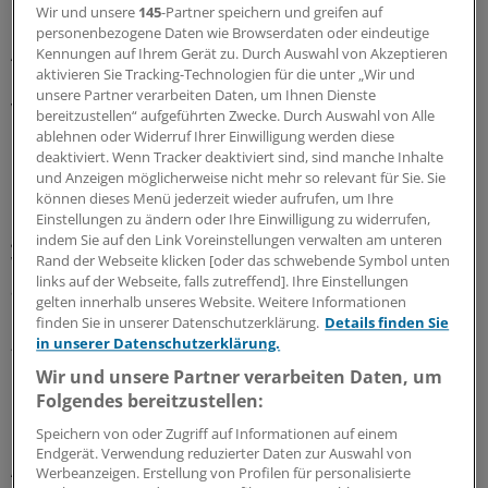
Von der Hausärztin über den Chirurgen bis hin zum
Wir und unsere
145
-Partner speichern und greifen auf
Urologen sind verschiedene Fachexperten an einem Ort.
personenbezogene Daten wie Browserdaten oder eindeutige
Anders als niedergelassene Ärzte sind sie hier angestellt
Kennungen auf Ihrem Gerät zu. Durch Auswahl von Akzeptieren
aktivieren Sie Tracking-Technologien für die unter „Wir und
und werden so etwa bei der Abrechnung der Leistungen
unsere Partner verarbeiten Daten, um Ihnen Dienste
von einer Verwaltung unterstützt. Der Vorteil: Die Ärzte
bereitzustellen“ aufgeführten Zwecke. Durch Auswahl von Alle
haben mehr Zeit, sich um die Patienten zu kümmern.
ablehnen oder Widerruf Ihrer Einwilligung werden diese
deaktiviert. Wenn Tracker deaktiviert sind, sind manche Inhalte
und Anzeigen möglicherweise nicht mehr so relevant für Sie. Sie
Insgesamt sei das ein tolles Konstrukt, sagt Gabriele
können dieses Menü jederzeit wieder aufrufen, um Ihre
Rasch. Eine gestürzte Patientin kann die Ärztin etwa
Einstellungen zu ändern oder Ihre Einwilligung zu widerrufen,
gleich zum Radiologen im Haus zum Röntgen schicken.
indem Sie auf den Link Voreinstellungen verwalten am unteren
Rand der Webseite klicken [oder das schwebende Symbol unten
Wenn der Befund da ist, wird dieser zügig gemeinsam
links auf der Webseite, falls zutreffend]. Ihre Einstellungen
ausgewertet. Die Kollegen sind in Rufweite.
gelten innerhalb unseres Website. Weitere Informationen
Monatelanges Warten auf Termine für die Patienten?
finden Sie in unserer Datenschutzerklärung.
Details finden Sie
„So ist das bei uns nicht“, sagt Rasch.
in unserer Datenschutzerklärung.
Wir und unsere Partner verarbeiten Daten, um
Im Burgenlandkreis entsteht ein
Folgendes bereitzustellen:
kommunales MVZ
Speichern von oder Zugriff auf Informationen auf einem
Endgerät. Verwendung reduzierter Daten zur Auswahl von
Angesichts des Ärztemangels wird in der Politik wieder
Werbeanzeigen. Erstellung von Profilen für personalisierte