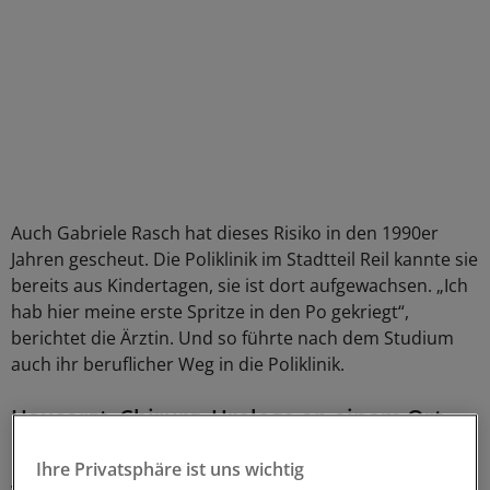
Auch Gabriele Rasch hat dieses Risiko in den 1990er
Jahren gescheut. Die Poliklinik im Stadtteil Reil kannte sie
bereits aus Kindertagen, sie ist dort aufgewachsen. „Ich
hab hier meine erste Spritze in den Po gekriegt“,
berichtet die Ärztin. Und so führte nach dem Studium
auch ihr beruflicher Weg in die Poliklinik.
Hausarzt, Chirurg, Urologe an einem Ort
Die Einrichtung ist wie ein großes Ärztehaus aufgebaut.
Ihre Privatsphäre ist uns wichtig