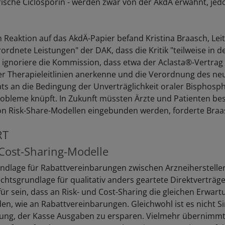
sche Ciclosporin - werden zwar von der AkdÄ erwähnt, jed
n Reaktion auf das AkdÄ-Papier befand Kristina Braasch, Lei
ordnete Leistungen" der DAK, dass die Kritik "teilweise in d
So ignoriere die Kommission, dass etwa der Aclasta®-Vertrag
er Therapieleitlinien anerkenne und die Verordnung des ne
s an die Bedingung der Unverträglichkeit oraler Bisphosp
bleme knüpft. In Zukunft müssten Ärzte und Patienten bess
n Risk-Share-Modellen eingebunden werden, forderte Braa
RT
 Cost-Sharing-Modelle
ndlage für Rabattvereinbarungen zwischen Arzneiherstelle
echtsgrundlage für qualitativ anders geartete Direktverträg
ür sein, dass an Risk- und Cost-Sharing die gleichen Erwar
en, wie an Rabattvereinbarungen. Gleichwohl ist es nicht Si
igung, der Kasse Ausgaben zu ersparen. Vielmehr übernimmt