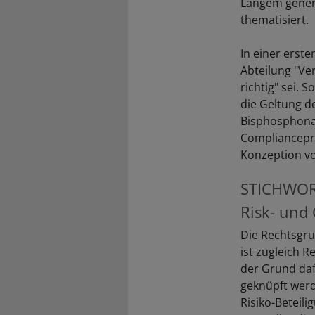
Langem generi
thematisiert.
In einer erste
Abteilung "Ver
richtig" sei. 
die Geltung d
Bisphosphonat
Compliancepro
Konzeption vo
STICHWO
Risk- und
Die Rechtsgru
ist zugleich R
der Grund daf
geknüpft werd
Risiko-Beteil