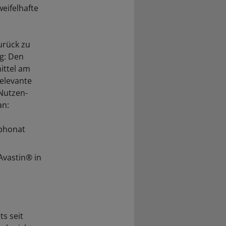
weifelhafte
urück zu
g: Den
mittel am
relevante
Nutzen-
an:
sphonat
Avastin® in
s seit