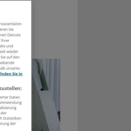
 erklären,
Browserdaten
eren Sie
hnen Dienste
 Ihrer
alte und
0
zeit wieder
 Sie auf den
hwebende
halb unseres
finden Sie in
zustellen:
erter Daten
. Verwendung
alisierung
 der
 Statistiken
erung der