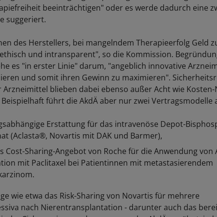
rapiefreiheit beeinträchtigen" oder es werde dadurch eine z
e suggeriert.
en des Herstellers, bei mangelndem Therapieerfolg Geld z
nethisch und intransparent", so die Kommission. Begründun
he es "in erster Linie" darum, "angeblich innovative Arznei
zieren und somit ihren Gewinn zu maximieren". Sicherheits
 Arzneimittel blieben dabei ebenso außer Acht wie Kosten-
Beispielhaft führt die AkdÄ aber nur zwei Vertragsmodelle 
lgsabhängige Erstattung für das intravenöse Depot-Bispho
at (Aclasta®, Novartis mit DAK und Barmer),
s Cost-Sharing-Angebot von Roche für die Anwendung von 
ion mit Paclitaxel bei Patientinnen mit metastasierendem
arzinom.
ge wie etwa das Risk-Sharing von Novartis für mehrere
iva nach Nierentransplantation - darunter auch das bereit