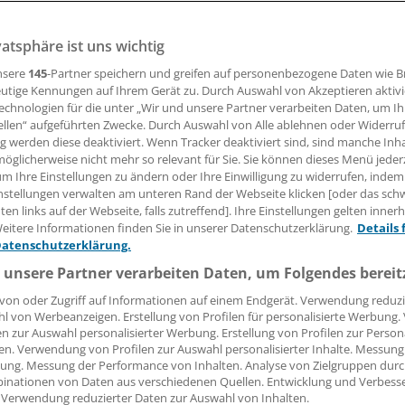
 Risk- und Cost-Sharing-Vereinbarungen werben und besser
m in der Sache geht.
vatsphäre ist uns wichtig
nsere
145
-Partner speichern und greifen auf personenbezogene Daten wie 
utige Kennungen auf Ihrem Gerät zu. Durch Auswahl von Akzeptieren aktivi
05.06.2008, 05:00 Uhr
echnologien für die unter „Wir und unsere Partner verarbeiten Daten, um I
ellen“ aufgeführten Zwecke. Durch Auswahl von Alle ablehnen oder Widerruf
ng werden diese deaktiviert. Wenn Tracker deaktiviert sind, sind manche Inh
öglicherweise nicht mehr so relevant für Sie. Sie können dieses Menü jeder
um Ihre Einstellungen zu ändern oder Ihre Einwilligung zu widerrufen, indem
nstellungen verwalten am unteren Rand der Webseite klicken [oder das sc
en links auf der Webseite, falls zutreffend]. Ihre Einstellungen gelten inner
eitere Informationen finden Sie in unserer Datenschutzerklärung.
Details 
Datenschutzerklärung.
 unsere Partner verarbeiten Daten, um Folgendes bereit
von oder Zugriff auf Informationen auf einem Endgerät. Verwendung reduzi
l von Werbeanzeigen. Erstellung von Profilen für personalisierte Werbung
en zur Auswahl personalisierter Werbung. Erstellung von Profilen zur Person
en. Verwendung von Profilen zur Auswahl personalisierter Inhalte. Messung
ung. Messung der Performance von Inhalten. Analyse von Zielgruppen durch
inationen von Daten aus verschiedenen Quellen. Entwicklung und Verbess
 Verwendung reduzierter Daten zur Auswahl von Inhalten.