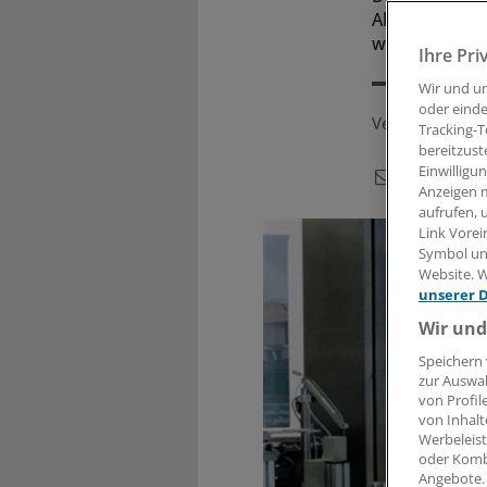
Akzeptanz für
wobei es daru
Ihre Pri
Wir und u
oder einde
Veröffentlicht:
Tracking-T
bereitzust
Einwilligu
Anzeigen m
aufrufen, 
Link Vorei
Symbol unt
Website. W
unserer 
Wir und
Speichern 
zur Auswah
von Profil
von Inhalt
Werbeleist
oder Komb
Angebote.