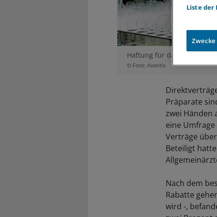
Liste der
Zwecke
Haftung für das Nutzenvers
© Foto: Aventis
Direktverträg
Präparate sin
zwei Händen a
eine Umfrage 
Verträge über 
Beteiligt hat
Allgemeinärzte
Nach dem beso
Rabatte gehen
wird -, befan