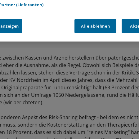
 Partner (Lieferanten)
 anzeigen
Alle ablehnen
Akz
prechen eines innovativen Arzneimittels: Forschung in einem Labo
e zwischen Kassen und Arzneiherstellern über patentgesch
d eher die Ausnahme, als die Regel. Obwohl sich Beispiele d
bzählen lassen, stehen diese Verträge schon in der Kritik. S
der KV Nordrhein im April dieses Jahres, dass die Mehrzahl 
Originalpräparate für "undurchsichtig" hält (63 Prozent der
ten sich an der Umfrage 1050 Niedergelassene, rund die Hälf
 (wir berichteten).
nderen Aspekt des Risk-Sharing befragt - bei dem es nich
 muss, sondern die Kostenerstattung an den Therapieerfol
den 18 Prozent, dass es sich dabei um "reines Marketing" ha