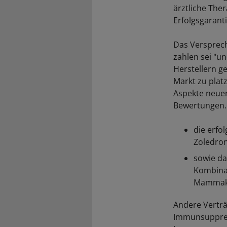
ärztliche The
Erfolgsgaranti
Das Versprech
zahlen sei "u
Herstellern ge
Markt zu plat
Aspekte neuer
Bewertungen. 
die erfo
Zoledron
sowie da
Kombinat
Mammak
Andere Verträ
Immunsuppress