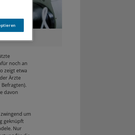
eptieren
r.
ützte
afür noch an
o zeigt etwa
der Ärzte
 Befragten).
te davon
t zwingend um
g geknüpft
ndele. Nur