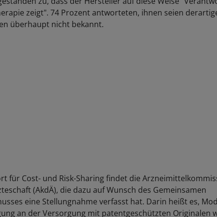
gestanden zu, dass der Hersteller auf diese Weise "Verantwo
erapie zeigt". 74 Prozent antworteten, ihnen seien derartig
en überhaupt nicht bekannt.
rt für Cost- und Risk-Sharing findet die Arzneimittelkommis
zteschaft (AkdÄ), die dazu auf Wunsch des Gemeinsamen
sses eine Stellungnahme verfasst hat. Darin heißt es, Mod
gung an der Versorgung mit patentgeschützten Originalen 