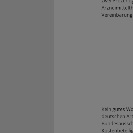
zwei Prozent 
Arzneimittelth
Vereinbarung
Kein gutes Wo
deutschen Är
Bundesausschu
Kostenbeteili