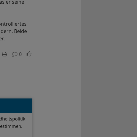
as er seine
ntrolliertes
dern. Beide
er.
0
heitspolitik.
bestimmen.