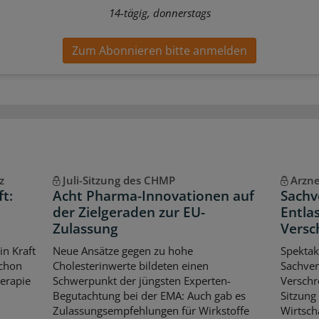
14-tägig, donnerstags
Zum Abonnieren bitte anmelden
z
Juli-Sitzung des CHMP
Arzne
ft:
Acht Pharma-Innovationen auf
Sachv
t
der Zielgeraden zur EU-
Entla
Zulassung
Versc
in Kraft
Neue Ansätze gegen zu hohe
Spektak
schon
Cholesterinwerte bildeten einen
Sachver
herapie
Schwerpunkt der jüngsten Experten-
Verschr
Begutachtung bei der EMA: Auch gab es
Sitzung
Zulassungsempfehlungen für Wirkstoffe
Wirtsch