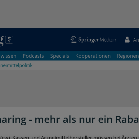
An
swissen
Podcasts
Specials
Kooperationen
Regionen
neimittelpolitik
haring - mehr als nur ein Raba
w). Kassen und Arzneimittelhersteller müssen bei Ärzten