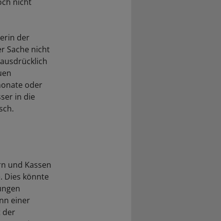
och nicht
terin der
er Sache nicht
 ausdrücklich
uen
honate oder
er in die
sch.
rn und Kassen
e. Dies könnte
tungen
nn einer
 der