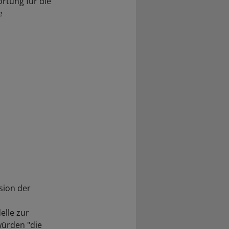
rtung für die
e
sion der
elle zur
würden "die