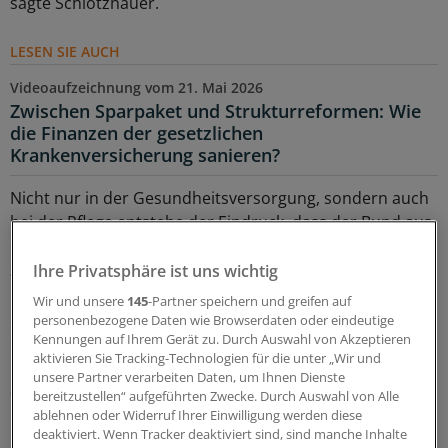
sagte Schlotzhauer.
LESEN SIE AUCH
Videoaufzeichnung vom 21. Mai 2026
Zwischen Sparpaket und Strukturreformen: Wie
die Finanzen der gesetzlichen
Krankenversicherung sanieren?
Nicht nur in der Gesundheitsversorgung, sondern auch
bei der Pflege entstehe der Eindruck, dass der Bund aus
der Sozialversicherung Geld entnehme und nicht
zurückzahle.
Ihre Privatsphäre ist uns wichtig
Wir und unsere
145
-Partner speichern und greifen auf
Soweit die harte Realität des Dissenses, die Warken in
personenbezogene Daten wie Browserdaten oder eindeutige
Kennungen auf Ihrem Gerät zu. Durch Auswahl von Akzeptieren
der GMK entgegenschlug. Schlotzhauer ging der
aktivieren Sie Tracking-Technologien für die unter „Wir und
Bundesministerin aber entgegen. Warken hatte
unsere Partner verarbeiten Daten, um Ihnen Dienste
angekündigt, baldmöglich die Arbeit an einem
bereitzustellen“ aufgeführten Zwecke. Durch Auswahl von Alle
Primärversorgungssystem aufzunehmen. „Für die
ablehnen oder Widerruf Ihrer Einwilligung werden diese
deaktiviert. Wenn Tracker deaktiviert sind, sind manche Inhalte
Länder, die ich vertrete, ist das Primärarztsystem ein