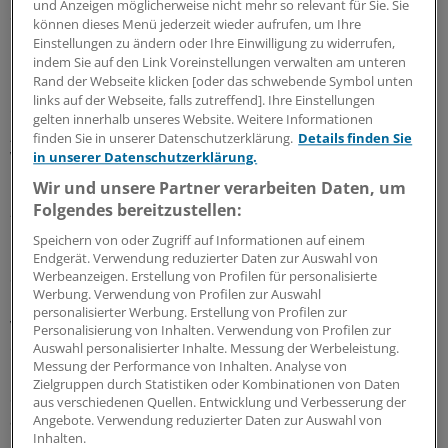
und Anzeigen möglicherweise nicht mehr so relevant für Sie. Sie
Schlüssel für die bessere Versorgung“, sagte Hamburgs
können dieses Menü jederzeit wieder aufrufen, um Ihre
Gesundheitssenatorin.
Einstellungen zu ändern oder Ihre Einwilligung zu widerrufen,
indem Sie auf den Link Voreinstellungen verwalten am unteren
Rand der Webseite klicken [oder das schwebende Symbol unten
Die offenbar geplante digitale Ersteinschätzung solle
links auf der Webseite, falls zutreffend]. Ihre Einstellungen
erprobt werden wie einst die Telematikinfrastruktur.
gelten innerhalb unseres Website. Weitere Informationen
„Dann werden wir einen ganz großen Gewinn in der
finden Sie in unserer Datenschutzerklärung.
Details finden Sie
Versorgung haben“, zeigte sich Schlotzhauer überzeugt.
in unserer Datenschutzerklärung.
Wir und unsere Partner verarbeiten Daten, um
„Konterkarieren wir das
Folgendes bereitzustellen:
Primärarztsystem?“
Speichern von oder Zugriff auf Informationen auf einem
Endgerät. Verwendung reduzierter Daten zur Auswahl von
Sie riet aber dazu, genau deshalb beim
Werbeanzeigen. Erstellung von Profilen für personalisierte
Werbung. Verwendung von Profilen zur Auswahl
Beitragsstabilisierungsgesetz innezuhalten, um
personalisierter Werbung. Erstellung von Profilen zur
vorgeschaltet die Beantwortung der Frage zu
Personalisierung von Inhalten. Verwendung von Profilen zur
ermöglichen: „Konterkarieren wir damit eventuell die
Auswahl personalisierter Inhalte. Messung der Werbeleistung.
Messung der Performance von Inhalten. Analyse von
Umsetzung eines Primärarztsystems? Und das in einer
Zielgruppen durch Statistiken oder Kombinationen von Daten
Situation, in der die Versorgung wirklich schon sehr
aus verschiedenen Quellen. Entwicklung und Verbesserung der
ausgedünnt ist?“ Sie wolle nicht sagen, dass alle SPD-
Angebote. Verwendung reduzierter Daten zur Auswahl von
Inhalten.
Länder schon auf dem Weg in den