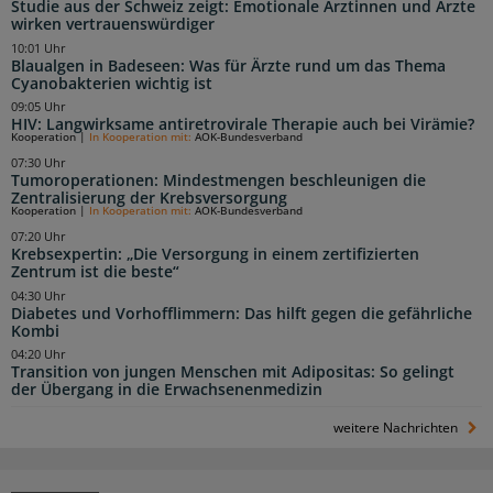
Studie aus der Schweiz zeigt: Emotionale Ärztinnen und Ärzte
wirken vertrauenswürdiger
10:01 Uhr
Blaualgen in Badeseen: Was für Ärzte rund um das Thema
Cyanobakterien wichtig ist
09:05 Uhr
HIV: Langwirksame antiretrovirale Therapie auch bei Virämie?
Kooperation
|
In Kooperation mit:
AOK-Bundesverband
07:30 Uhr
Tumoroperationen: Mindestmengen beschleunigen die
Zentralisierung der Krebsversorgung
Kooperation
|
In Kooperation mit:
AOK-Bundesverband
07:20 Uhr
Krebsexpertin: „Die Versorgung in einem zertifizierten
Zentrum ist die beste“
04:30 Uhr
Diabetes und Vorhofflimmern: Das hilft gegen die gefährliche
Kombi
04:20 Uhr
Transition von jungen Menschen mit Adipositas: So gelingt
der Übergang in die Erwachsenenmedizin
weitere Nachrichten