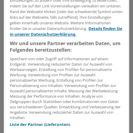
damit verursachte Honorarumverteilung werden nur
Einstellungen zu ändern oder Ihre Einwilligung zu widerrufen,
indem Sie auf den Link Voreinstellungen verwalten am unteren
Verteilungskämpfe zwischen den Fachgruppen
Rand der Webseite klicken [oder das schwebende Symbol unten
ausgelöst. Ärztlicher Streit ist programmiert. Auch die
links auf der Webseite, falls zutreffend]. Ihre Einstellungen
Fachgruppen, die hoffen, von einer Reform zu
gelten innerhalb unseres Website. Weitere Informationen
finden Sie in unserer Datenschutzerklärung.
Details finden Sie
profitieren, werden sich am Ende eher wundern. Die
in unserer Datenschutzerklärung.
regionalen Honorarverteilungsmaßstäbe werden auch
Wir und unsere Partner verarbeiten Daten, um
in Zukunft dafür sorgen, dass von einer EBM-Änderung
Folgendes bereitzustellen:
möglichst wenig beim Vertragsarzt ankommt. Der
innerärztliche Friede war für die Länder-KVen schon
Speichern von oder Zugriff auf Informationen auf einem
Endgerät. Verwendung reduzierter Daten zur Auswahl von
immer besonders wichtig.
Werbeanzeigen. Erstellung von Profilen für personalisierte
Werbung. Verwendung von Profilen zur Auswahl
Auf dieses Szenario hat die Allianz der Ärzteverbände
personalisierter Werbung. Erstellung von Profilen zur
Personalisierung von Inhalten. Verwendung von Profilen zur
hingewiesen und gefordert, dass der Beschluss des
Auswahl personalisierter Inhalte. Messung der Werbeleistung.
Erweiterten Bewertungsausschusses auf
Messung der Performance von Inhalten. Analyse von
Kostenneutralität neu verhandelt werden soll. Die
Zielgruppen durch Statistiken oder Kombinationen von Daten
aus verschiedenen Quellen. Entwicklung und Verbesserung der
derzeitige Neukalkulation des EBM bindet zudem jede
Angebote. Verwendung reduzierter Daten zur Auswahl von
Menge Personal und kostet Geld, das die Vertragsärzte
Inhalten.
selbst aufbringen müssen und das man sich sparen
Liste der Partner (Lieferanten)
könnte, wenn sich der Erweiterte Bewertungsausschuss