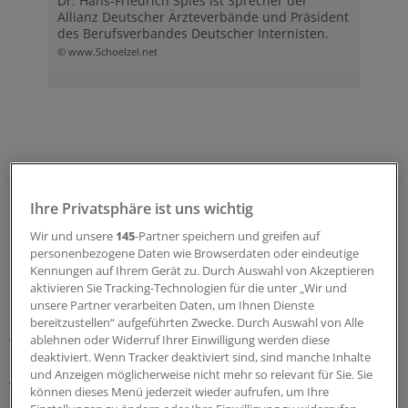
Dr. Hans-Friedrich Spies ist Sprecher der
Allianz Deutscher Ärzteverbände und Präsident
des Berufsverbandes Deutscher Internisten.
© www.Schoelzel.net
Ihre Privatsphäre ist uns wichtig
Wir und unsere
145
-Partner speichern und greifen auf
personenbezogene Daten wie Browserdaten oder eindeutige
Kennungen auf Ihrem Gerät zu. Durch Auswahl von Akzeptieren
aktivieren Sie Tracking-Technologien für die unter „Wir und
unsere Partner verarbeiten Daten, um Ihnen Dienste
bereitzustellen“ aufgeführten Zwecke. Durch Auswahl von Alle
ablehnen oder Widerruf Ihrer Einwilligung werden diese
Wer profitiert, außer den Krankenkassen, von einem
deaktiviert. Wenn Tracker deaktiviert sind, sind manche Inhalte
unter diesen Bedingungen renovierten EBM? Die
und Anzeigen möglicherweise nicht mehr so relevant für Sie. Sie
Vertragsärzteschaft insgesamt sicher nicht. Durch die
können dieses Menü jederzeit wieder aufrufen, um Ihre