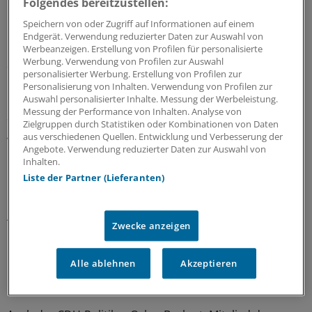
Folgendes bereitzustellen:
NRW. "Wenn wir es vernünftig und partnerschaftlich
Speichern von oder Zugriff auf Informationen auf einem
machen, kriegen wir es hin." Blum empfahl, die
Endgerät. Verwendung reduzierter Daten zur Auswahl von
Umsetzung der Servicestellen gelassen anzugehen und
Werbeanzeigen. Erstellung von Profilen für personalisierte
Werbung. Verwendung von Profilen zur Auswahl
die Politik durch Fakten von der Überflüssigkeit zu
personalisierter Werbung. Erstellung von Profilen zur
überzeugen.
Personalisierung von Inhalten. Verwendung von Profilen zur
Auswahl personalisierter Inhalte. Messung der Werbeleistung.
Messung der Performance von Inhalten. Analyse von
So hätten es die Krankenhäuser auch bei den
Zielgruppen durch Statistiken oder Kombinationen von Daten
gemeinsamen Schlichtungsausschüssen mit den
aus verschiedenen Quellen. Entwicklung und Verbesserung der
Krankenkassen gemacht, die Streitigkeiten über
Angebote. Verwendung reduzierter Daten zur Auswahl von
Inhalten.
Rechnungen bis 2000 Euro aus dem Weg räumen sollen.
Liste der Partner (Lieferanten)
Die Krankenhäuser wären gut damit gefahren, die
Ausschüsse zu implementieren und gleichzeitig
Zwecke anzeigen
nachzuweisen, dass sie bürokratischer Unsinn sind.
"Jetzt werden sie wieder abgeschafft", sagte er.
Alle ablehnen
Akzeptieren
Lob für das VSG