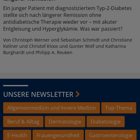
Ein junger Patient mit diagnostiziertem Typ-2-Diabetes
stellte sich nach längerer Remission ohne
antidiabetische Therapie wieder vor – mit akuter
Entgleisung und Hyperglykämie. Was war passiert?
Von Christoph Werner und Sebastian Schmidt und Christiane
Kellner und Christof Kloos und Gunter Wolf und Katharina
Burghardt und Philipp A. Reuken
UNSERE NEWSLETTER
Allgemeinmedizin und Innere Medizin
Top-Thema
Beruf & Alltag
Dermatologie
Diabetologie
E-Health
Frauengesundheit
Gastroenterologie