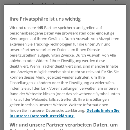
sammeln und nachjustieren."
Keinen Wunschtermin beim Wunscharzt
Ihre Privatsphäre ist uns wichtig
Wir und unsere
145
-Partner speichern und greifen auf
Die KV habe die Fachärzte gebeten, freie Termine zu
personenbezogene Daten wie Browserdaten oder eindeutige
melden und habe bereits Gespräche mit den Kliniken
Kennungen auf Ihrem Gerät zu. Durch Auswahl von Akzeptieren
aktivieren Sie Tracking-Technologien für die unter „Wir und
geführt. In Westfalen-Lippe werde man die von der KV
unsere Partner verarbeiten Daten, um Ihnen Dienste
Telematik entwickelte Software einsetzen. Klar sei, dass
bereitzustellen“ aufgeführten Zwecke. Durch Auswahl von Alle
die KV keinen Wunschtermin beim Wunscharzt und zur
ablehnen oder Widerruf Ihrer Einwilligung werden diese
deaktiviert. Wenn Tracker deaktiviert sind, sind manche Inhalte
Wunschzeit vermitteln werde.
und Anzeigen möglicherweise nicht mehr so relevant für Sie. Sie
können dieses Menü jederzeit wieder aufrufen, um Ihre
Nordmann teilte den Forderungen der Kassen eine
Einstellungen zu ändern oder Ihre Einwilligung zu widerrufen,
Absage, dass die KV Patienten mehrere Termine
indem Sie auf den Link Voreinstellungen verwalten am unteren
Rand der Webseite klicken [oder das schwebende Symbol unten
anbieten sollen. Man werde sich ans Gesetz halten.
links auf der Webseite, falls zutreffend]. Ihre Einstellungen
"Dort ist von einem Termin die Rede."
gelten innerhalb unseres Website. Weitere Informationen
finden Sie in unserer Datenschutzerklärung.
Details finden Sie
Die Krankenhäuser werden sich den Bitten der KV nicht
in unserer Datenschutzerklärung.
verweigern, versicherte Matthias Blum,
Wir und unsere Partner verarbeiten Daten, um
Hauptgeschäftsführer der Krankenhausgesellschaft