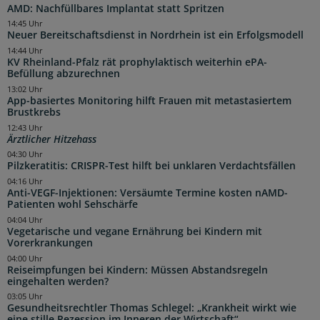
AMD: Nachfüllbares Implantat statt Spritzen
14:45 Uhr
Neuer Bereitschaftsdienst in Nordrhein ist ein Erfolgsmodell
14:44 Uhr
KV Rheinland-Pfalz rät prophylaktisch weiterhin ePA-
Befüllung abzurechnen
13:02 Uhr
App-basiertes Monitoring hilft Frauen mit metastasiertem
Brustkrebs
12:43 Uhr
Ärztlicher Hitzehass
04:30 Uhr
Pilzkeratitis: CRISPR-Test hilft bei unklaren Verdachtsfällen
04:16 Uhr
Anti-VEGF-Injektionen: Versäumte Termine kosten nAMD-
Patienten wohl Sehschärfe
04:04 Uhr
Vegetarische und vegane Ernährung bei Kindern mit
Vorerkrankungen
04:00 Uhr
Reiseimpfungen bei Kindern: Müssen Abstandsregeln
eingehalten werden?
03:05 Uhr
Gesundheitsrechtler Thomas Schlegel: „Krankheit wirkt wie
eine stille Rezession im Inneren der Wirtschaft“