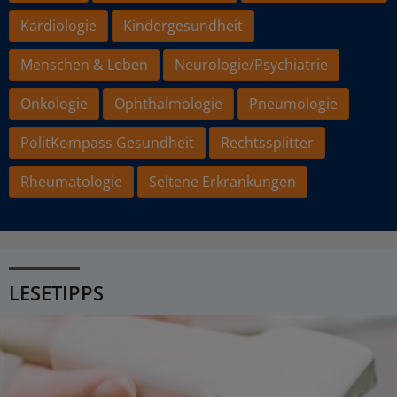
Kardiologie
Kindergesundheit
Menschen & Leben
Neurologie/Psychiatrie
Onkologie
Ophthalmologie
Pneumologie
PolitKompass Gesundheit
Rechtssplitter
Rheumatologie
Seltene Erkrankungen
LESETIPPS