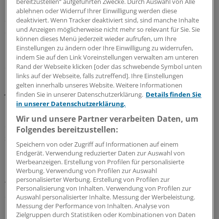
bereitzustellen“ aufgeführten Zwecke. Durch Auswahl von Alle
Ministeriums. Welche Bereitschaft für Änderungen am
ablehnen oder Widerruf Ihrer Einwilligung werden diese
derzeitigen Entwurf allerdings vorhanden ist, ließ er
deaktiviert. Wenn Tracker deaktiviert sind, sind manche Inhalte
und Anzeigen möglicherweise nicht mehr so relevant für Sie. Sie
offen.
können dieses Menü jederzeit wieder aufrufen, um Ihre
Einstellungen zu ändern oder Ihre Einwilligung zu widerrufen,
"Es gibt nach diesem Treffen hoffentlich noch den ein
indem Sie auf den Link Voreinstellungen verwalten am unteren
oder anderen Punkt, der revidiert wird", so der
Rand der Webseite klicken [oder das schwebende Symbol unten
links auf der Webseite, falls zutreffend]. Ihre Einstellungen
Geschäftsführer des hessischen Apothekerverbands
gelten innerhalb unseres Website. Weitere Informationen
Jürgen Schneider im Gespräch mit ApothekerPlus.
finden Sie in unserer Datenschutzerklärung.
Details finden Sie
in unserer Datenschutzerklärung.
Gerade die künftige Gestaltung von Filialbetrieben sei
Wir und unsere Partner verarbeiten Daten, um
ein wunder Punkt. "Hier geht es um eine möglicherweise
Folgendes bereitzustellen:
systemrelevante Änderung", betonte er.
Speichern von oder Zugriff auf Informationen auf einem
Endgerät. Verwendung reduzierter Daten zur Auswahl von
Fraglich sei auch, ob eine Lockerung der
Werbeanzeigen. Erstellung von Profilen für personalisierte
Werbung. Verwendung von Profilen zur Auswahl
Botendienstregelung letztlich Apotheken nutze. Das
personalisierter Werbung. Erstellung von Profilen zur
Thema Randsortiment wird aus seiner Sicht im Vergleich
Personalisierung von Inhalten. Verwendung von Profilen zur
dazu eher ein bisschen hochgespielt.
Auswahl personalisierter Inhalte. Messung der Werbeleistung.
Messung der Performance von Inhalten. Analyse von
Zielgruppen durch Statistiken oder Kombinationen von Daten