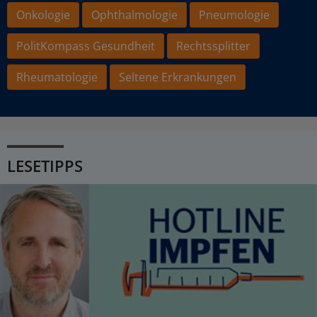
Onkologie
Ophthalmologie
Pneumologie
PolitKompass Gesundheit
Rechtssplitter
Rheumatologie
Seltene Erkrankungen
LESETIPPS