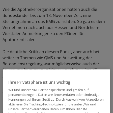
Wie die Apothekerorganisationen hatten auch die
Bundesländer bis zum 18. November Zeit, eine
Stellungnahme an das BMG zu richten. So gab es dem
Vernehmen nach auch aus Hessen und Nordrhein-
Westfalen Anmerkungen zu den Plänen für
Apothekenfilialen.
Die deutliche Kritik an diesem Punkt, aber auch bei
weiteren Themen wie QMS und Ausweitung der
Botendienstregelung war möglicherweise auch der
Anlass, am kommenden Montag nochmals fast 40
Apothekerverbände zu einer weiteren Gesprächsrunde
ins Bundesgesundheitsministerium einzuladen.
Ihre Privatsphäre ist uns wichtig
Wir und unsere
145
-Partner speichern und greifen auf
Wunder Punkt Filialen
personenbezogene Daten wie Browserdaten oder eindeutige
Kennungen auf Ihrem Gerät zu. Durch Auswahl von Akzeptieren
aktivieren Sie Tracking-Technologien für die unter „Wir und
"Es gibt noch Klärungsbedarf bei der Novellierung der
unsere Partner verarbeiten Daten, um Ihnen Dienste
Apothekenbetriebsordnung", bestätige ein Sprecher des