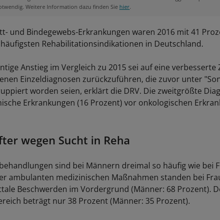
otwendig. Weitere Information dazu finden Sie
hier
.
ett- und Bindegewebs-Erkrankungen waren 2016 mit 41 Proz
 häufigsten Rehabilitationsindikationen in Deutschland.
ntige Anstieg im Vergleich zu 2015 sei auf eine verbessert
enen Einzeldiagnosen zurückzuführen, die zuvor unter "Son
uppiert worden seien, erklärt die DRV. Die zweitgrößte Di
hische Erkrankungen (16 Prozent) vor onkologischen Erkra
ter wegen Sucht in Reha
handlungen sind bei Männern dreimal so häufig wie bei F
aller ambulanten medizinischen Maßnahmen standen bei Fr
tale Beschwerden im Vordergrund (Männer: 68 Prozent). De
ereich beträgt nur 38 Prozent (Männer: 35 Prozent).