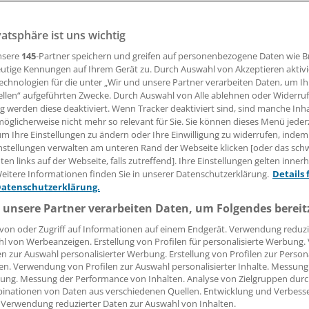
 Anträge, mehr Bewilligungen. Nach vier Monaten haben si
itation amortisiert. Probleme bereitet die psychosomatisch
vatsphäre ist uns wichtig
nsere
145
-Partner speichern und greifen auf personenbezogene Daten wie 
utige Kennungen auf Ihrem Gerät zu. Durch Auswahl von Akzeptieren aktivi
echnologien für die unter „Wir und unsere Partner verarbeiten Daten, um I
lexander Joppich
ellen“ aufgeführten Zwecke. Durch Auswahl von Alle ablehnen oder Widerruf
ng werden diese deaktiviert. Wenn Tracker deaktiviert sind, sind manche Inh
öglicherweise nicht mehr so relevant für Sie. Sie können dieses Menü jeder
06.04.2018, 05:33 Uhr
um Ihre Einstellungen zu ändern oder Ihre Einwilligung zu widerrufen, indem
nstellungen verwalten am unteren Rand der Webseite klicken [oder das sc
en links auf der Webseite, falls zutreffend]. Ihre Einstellungen gelten inner
eitere Informationen finden Sie in unserer Datenschutzerklärung.
Details 
Datenschutzerklärung.
 unsere Partner verarbeiten Daten, um Folgendes bereit
von oder Zugriff auf Informationen auf einem Endgerät. Verwendung reduzi
l von Werbeanzeigen. Erstellung von Profilen für personalisierte Werbung
en zur Auswahl personalisierter Werbung. Erstellung von Profilen zur Person
en. Verwendung von Profilen zur Auswahl personalisierter Inhalte. Messung
ung. Messung der Performance von Inhalten. Analyse von Zielgruppen durch
inationen von Daten aus verschiedenen Quellen. Entwicklung und Verbess
 Verwendung reduzierter Daten zur Auswahl von Inhalten.