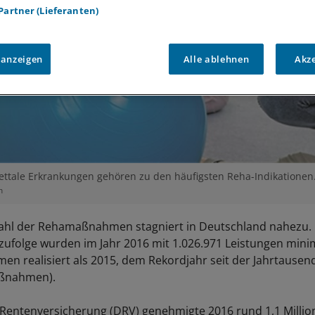
 Partner (Lieferanten)
 anzeigen
Alle ablehnen
Akz
ttale Erkrankungen gehören zu den häufigsten Reha-Indikationen
m
ahl der Rehamaßnahmen stagniert in Deutschland nahezu.
 zufolge wurden im Jahr 2016 mit 1.026.971 Leistungen mini
 realisiert als 2015, dem Rekordjahr seit der Jahrtause
aßnahmen).
Rentenversicherung (DRV) genehmigte 2016 rund 1,1 Millio