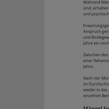
Während Männe
sind, erhalte
und psychisch
Erwartungsge
Anspruch geno
und Bindegewe
Jahre ein noch
Zwischen den 
einer Rehamaß
Jahre.
Nach vier Mon
im Durchschni
wieder in das
einzelnen Ber
Mängel be