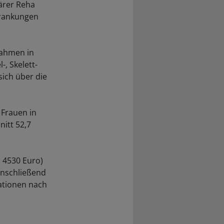
ärer Reha
krankungen
ahmen in
, Skelett-
ich über die
 Frauen in
itt 52,7
 4530 Euro)
anschließend
kationen nach