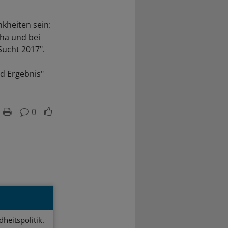
kheiten sein:
ha und bei
Sucht 2017".
nd Ergebnis"
0
heitspolitik.