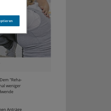
eptieren
.
 Dem "Reha-
mal weniger
ndwende
nen Anträge