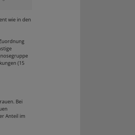
ent wie in den
e Zuordnung
stige
agnosegruppe
nkungen (15
rauen. Bei
auen
r Anteil im