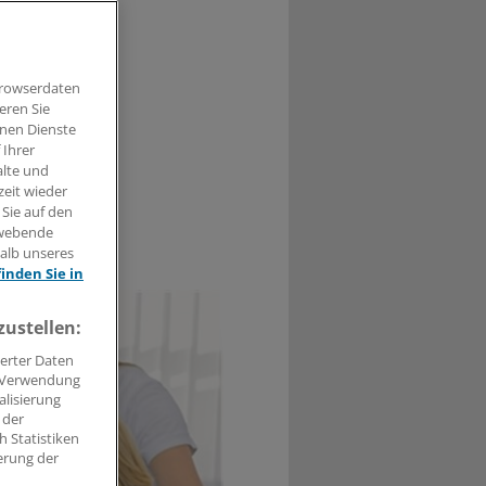
ch die Kosten
e Reha.
Browserdaten
eren Sie
hnen Dienste
 Ihrer
alte und
zeit wieder
 Sie auf den
hwebende
0
halb unseres
finden Sie in
zustellen:
erter Daten
. Verwendung
alisierung
 der
 Statistiken
erung der