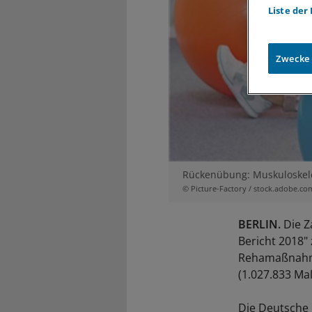
Liste der
Zwecke
Rückenübung: Muskuloskele
© Picture-Factory / stock.adobe.co
BERLIN.
Die Z
Bericht 2018"
Rehamaßnahmen
(1.027.833 M
Die Deutsche 