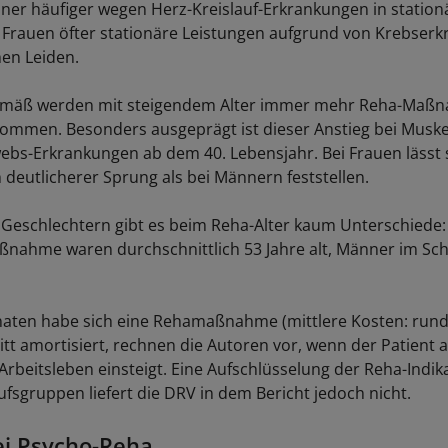
r häufiger wegen Herz-Kreislauf-Erkrankungen in station
n Frauen öfter stationäre Leistungen aufgrund von Krebser
en Leiden.
mäß werden mit steigendem Alter immer mehr Reha-Maßn
mmen. Besonders ausgeprägt ist dieser Anstieg bei Muskel-
bs-Erkrankungen ab dem 40. Lebensjahr. Bei Frauen lässt s
 deutlicherer Sprung als bei Männern feststellen.
Geschlechtern gibt es beim Reha-Alter kaum Unterschiede:
nahme waren durchschnittlich 53 Jahre alt, Männer im Schn
aten habe sich eine Rehamaßnahme (mittlere Kosten: rund
tt amortisiert, rechnen die Autoren vor, wenn der Patient 
 Arbeitsleben einsteigt. Eine Aufschlüsselung der Reha-Indi
ufsgruppen liefert die DRV in dem Bericht jedoch nicht.
i Psycho-Reha