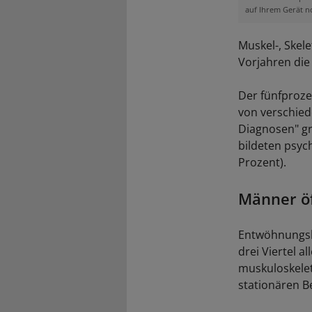
auf Ihrem Gerät n
Muskel-, Skel
Vorjahren die
Der fünfproze
von verschied
Diagnosen" gr
bildeten psyc
Prozent).
Männer öf
Entwöhnungsbe
drei Viertel 
muskuloskelet
stationären B