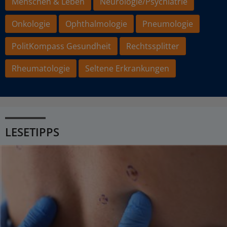
Menschen & Leben
Neurologie/Psychiatrie
Onkologie
Ophthalmologie
Pneumologie
PolitKompass Gesundheit
Rechtssplitter
Rheumatologie
Seltene Erkrankungen
LESETIPPS