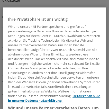
07.08.2026
Abrechnung
Ihre Privatsphäre ist uns wichtig
KV Rheinland-Pfalz rät prophylaktisch weiterhin
ePA-Befüllung abzurechnen
Wir und unsere
145
-Partner speichern und greifen auf
personenbezogene Daten wie Browserdaten oder eindeutige
Honorar für ePA-Befüllung ist seit August Geschichte.
Kennungen auf Ihrem Gerät zu. Durch Auswahl von Akzeptieren
Nicht so bei den Zahnärzten, die dürfen noch bis
aktivieren Sie Tracking-Technologien für die unter „Wir und
Jahresende. Das wollen KBV und KVen auch erreichen.
unsere Partner verarbeiten Daten, um Ihnen Dienste
bereitzustellen“ aufgeführten Zwecke. Durch Auswahl von Alle
Doch hier gilt: Nur wer schreibt, der bleibt!
ablehnen oder Widerruf Ihrer Einwilligung werden diese
deaktiviert. Wenn Tracker deaktiviert sind, sind manche Inhalte
07.08.2026
und Anzeigen möglicherweise nicht mehr so relevant für Sie. Sie
können dieses Menü jederzeit wieder aufrufen, um Ihre
Einstellungen zu ändern oder Ihre Einwilligung zu widerrufen,
Glosse
indem Sie auf den Link Voreinstellungen verwalten am unteren
Ärztlicher Hitzehass
Rand der Webseite klicken [oder das schwebende Symbol unten
links auf der Webseite, falls zutreffend]. Ihre Einstellungen
Es gibt viele Gründe, den Sommer toll zu finden – für
gelten innerhalb unseres Website. Weitere Informationen
Ärzte kann die warme Jahreszeit aber anstrengend sein:
finden Sie in unserer Datenschutzerklärung.
Details finden Sie
Manchmal liegt es an Patienten, manchmal an Kollegen...
in unserer Datenschutzerklärung.
Einblicke in nervige Jahresseiten.
Wir und unsere Partner verarbeiten Daten, um