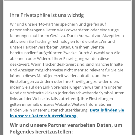
zurück.
Ihre Privatsphäre ist uns wichtig
"Die Laborgemeinschaft wird nicht zum eigenständigen
Leistungserbringer ... und auch nicht zum
Wir und unsere
145
-Partner speichern und greifen auf
personenbezogene Daten wie Browserdaten oder eindeutige
eigenständigen Abrechnungssubjekt. Sie stellt vielmehr
Kennungen auf Ihrem Gerät zu. Durch Auswahl von Akzeptieren
den vergemeinschafteten Abrechnungsgehilfen der
aktivieren Sie Tracking-Technologien für die unter „Wir und
Mitglieder der Laborgemeinschaft dar", heißt es dort
unsere Partner verarbeiten Daten, um Ihnen Dienste
bereitzustellen“ aufgeführten Zwecke. Durch Auswahl von Alle
unter anderem. Zudem komme es zwischen
ablehnen oder Widerruf Ihrer Einwilligung werden diese
Vertragsarzt und Laborgemeinschaft nicht zu einer
deaktiviert. Wenn Tracker deaktiviert sind, sind manche Inhalte
Datenübermittlung, sondern nur zu einer
und Anzeigen möglicherweise nicht mehr so relevant für Sie. Sie
Datenverarbeitung im Auftrag.
können dieses Menü jederzeit wieder aufrufen, um Ihre
Einstellungen zu ändern oder Ihre Einwilligung zu widerrufen,
indem Sie auf den Link Voreinstellungen verwalten am unteren
Der Datentransfer schaffe deshalb weder
Rand der Webseite klicken [oder das schwebende Symbol unten
datenschutzrechtliche Probleme, noch habe er
links auf der Webseite, falls zutreffend]. Ihre Einstellungen
strafrechtliche Relevanz, so die KBV.
gelten innerhalb unseres Website. Weitere Informationen
finden Sie in unserer Datenschutzerklärung.
Details finden Sie
in unserer Datenschutzerklärung.
Haben Sie Fragen zur Laborreform? Fachkreise können
Wir und unsere Partner verarbeiten Daten, um
in unserem Forum "Hotline EBM 2008 / Laborreform"
Folgendes bereitzustellen:
Fragen stellen und erhalten kostenlos Antwort von