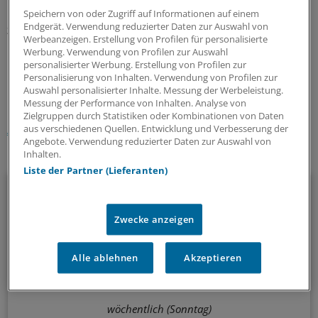
unserem Experten Dr. Dr. Peter Schlüter. Hier geht es
Speichern von oder Zugriff auf Informationen auf einem
Endgerät. Verwendung reduzierter Daten zur Auswahl von
zum Forum "Hotline EBM 2008 / Laborreform"
Werbeanzeigen. Erstellung von Profilen für personalisierte
Werbung. Verwendung von Profilen zur Auswahl
personalisierter Werbung. Erstellung von Profilen zur
0
Personalisierung von Inhalten. Verwendung von Profilen zur
Auswahl personalisierter Inhalte. Messung der Werbeleistung.
Messung der Performance von Inhalten. Analyse von
Schlagworte:
Zielgruppen durch Statistiken oder Kombinationen von Daten
Abrechnung / Honorar
Vertragsarztrecht
aus verschiedenen Quellen. Entwicklung und Verbesserung der
Angebote. Verwendung reduzierter Daten zur Auswahl von
Inhalten.
Ihr Newsletter zum Thema
Liste der Partner (Lieferanten)
Beruf & Alltag
Die Sonntagslektüre: Lesen Sie Wissenswertes und
Zwecke anzeigen
Nützliches für Ihre tägliche Arbeit, lassen Sie sich von
Kolleginnen und Kollegen inspirieren - und seien Sie immer
Alle ablehnen
Akzeptieren
einen Schritt voraus.
wöchentlich (Sonntag)