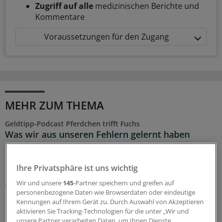
Zugriff auf alle
medizinischen Berichte und
Kommentare
Voraussetzungen für den Zugang
MEHR ZUM THEMA
Geldtipp-Podcast Pferdchen trifft Fuchs
Was wir aus unseren Fehlern gelernt haben
In der 62. Folge des Geldtipp-Podcasts stellt sich der
neue Fuchs, Stefan Ziermann, vor. Pferdchen und Fuchs
Ihre Privatsphäre ist uns wichtig
erinnern sich an Erfolg und Misserfolg ihrer
Anlageentscheidungen und welche Konsequenzen und
Wir und unsere
145
-Partner speichern und greifen auf
Lehren sie daraus gezogen haben.
personenbezogene Daten wie Browserdaten oder eindeutige
Kennungen auf Ihrem Gerät zu. Durch Auswahl von Akzeptieren
28.07.2026
aktivieren Sie Tracking-Technologien für die unter „Wir und
unsere Partner verarbeiten Daten, um Ihnen Dienste