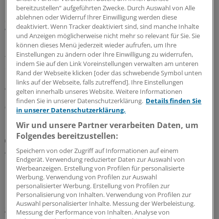
bereitzustellen“ aufgeführten Zwecke. Durch Auswahl von Alle
ablehnen oder Widerruf Ihrer Einwilligung werden diese
Geldtipp-Podcast Pferdchen trifft Fuchs
deaktiviert. Wenn Tracker deaktiviert sind, sind manche Inhalte
Wie sich nachhaltige Geldanlage verändert hat
und Anzeigen möglicherweise nicht mehr so relevant für Sie. Sie
können dieses Menü jederzeit wieder aufrufen, um Ihre
Durch die geopolitischen Krisen sind Investments in
Einstellungen zu ändern oder Ihre Einwilligung zu widerrufen,
fossile Energien und Rüstung attraktiv geworden. In der
indem Sie auf den Link Voreinstellungen verwalten am unteren
61. Ausgabe des Geldtipp-Podcasts diskutieren
Rand der Webseite klicken [oder das schwebende Symbol unten
Pferdchen und Fuchs, wo Nachhaltigkeitskriterium auch
links auf der Webseite, falls zutreffend]. Ihre Einstellungen
weiter sinnvoll und erfolgreich sind.
gelten innerhalb unseres Website. Weitere Informationen
finden Sie in unserer Datenschutzerklärung.
Details finden Sie
03.07.2026
in unserer Datenschutzerklärung.
Wir und unsere Partner verarbeiten Daten, um
Folgendes bereitzustellen:
Praxiswissen Geldanlage
Anpassung des Portfolios: Warum weniger oft
Speichern von oder Zugriff auf Informationen auf einem
mehr ist
Endgerät. Verwendung reduzierter Daten zur Auswahl von
Werbeanzeigen. Erstellung von Profilen für personalisierte
Hektische Aktivität an der Börse ist für die Rendite oft
Werbung. Verwendung von Profilen zur Auswahl
kontraproduktiv. Wer ständig kauft und verkauft, riskiert
personalisierter Werbung. Erstellung von Profilen zur
Personalisierung von Inhalten. Verwendung von Profilen zur
Fehlentscheidungen und produziert Kosten. Doch es
Auswahl personalisierter Inhalte. Messung der Werbeleistung.
gibt ein Gegenmittel.
Messung der Performance von Inhalten. Analyse von