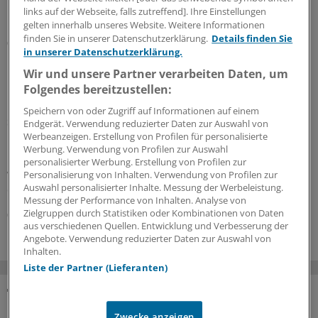
Leistungen auf – und bewertet einige andere um. Ein
links auf der Webseite, falls zutreffend]. Ihre Einstellungen
Überblick mit Beispielen dazu, was sich ändern soll.
gelten innerhalb unseres Website. Weitere Informationen
finden Sie in unserer Datenschutzerklärung.
Details finden Sie
05.08.2026
in unserer Datenschutzerklärung.
Wir und unsere Partner verarbeiten Daten, um
Folgendes bereitzustellen:
Leitliniennutzung
Hausärzte wünschen sich Leitlinien kürzer,
Speichern von oder Zugriff auf Informationen auf einem
strukturierter und praxisnäher
Endgerät. Verwendung reduzierter Daten zur Auswahl von
Werbeanzeigen. Erstellung von Profilen für personalisierte
In hausärztlichen Praxen wird durchaus regelmäßig auf
Werbung. Verwendung von Profilen zur Auswahl
Leitlinien zurückgegriffen – eine Umfrage zeigt allerdings
personalisierter Werbung. Erstellung von Profilen zur
wegen Zeitmangels und zu umfangreicher Dokumente
Personalisierung von Inhalten. Verwendung von Profilen zur
Auswahl personalisierter Inhalte. Messung der Werbeleistung.
deutlichen Verbesserungsbedarf.
Messung der Performance von Inhalten. Analyse von
Zielgruppen durch Statistiken oder Kombinationen von Daten
03.08.2026
aus verschiedenen Quellen. Entwicklung und Verbesserung der
Angebote. Verwendung reduzierter Daten zur Auswahl von
Inhalten.
Liste der Partner (Lieferanten)
DAS KÖNNTE SIE AUCH INTERESSIEREN
Zwecke anzeigen