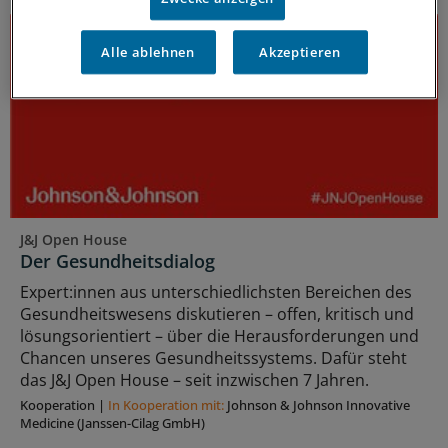
Alle ablehnen
Akzeptieren
J&J Open House
Der Gesundheitsdialog
Expert:innen aus unterschiedlichsten Bereichen des
Gesundheitswesens diskutieren – offen, kritisch und
lösungsorientiert – über die Herausforderungen und
Chancen unseres Gesundheitssystems. Dafür steht
das J&J Open House – seit inzwischen 7 Jahren.
Kooperation
|
In Kooperation mit:
Johnson & Johnson Innovative
Medicine (Janssen-Cilag GmbH)