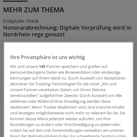
MEHR ZUM THEMA
Digitaler Check
Honorarabrechnung: Digitale Vorprüfung wird in
Nordrhein rege genutzt
Seit Juni können nun auch Ärztinnen und Ärzte in
Nordrhein ihre Honorarabrechnungen während des
Quartals durchleuchten lassen. In den ersten beiden
Ihre Privatsphäre ist uns wichtig
Monaten sind über 20.000 Vorprüfungen eingegangen.
Wir und unsere
145
-Partner speichern und greifen auf
personenbezogene Daten wie Browserdaten oder eindeutige
05.08.2026
Kennungen auf Ihrem Gerät zu. Durch Auswahl von Akzeptieren
aktivieren Sie Tracking-Technologien für die unter „Wir und
unsere Partner verarbeiten Daten, um Ihnen Dienste
Zentrale Änderungen im Überblick
bereitzustellen“ aufgeführten Zwecke. Durch Auswahl von Alle
Aktualisierter GOÄ-Entwurf: Neue Leistungen,
ablehnen oder Widerruf Ihrer Einwilligung werden diese
deaktiviert. Wenn Tracker deaktiviert sind, sind manche Inhalte
Umbewertungen und Bürokratieabbau
und Anzeigen möglicherweise nicht mehr so relevant für Sie. Sie
Bundesärztekammer und PKV-Verband haben dem
können dieses Menü jederzeit wieder aufrufen, um Ihre
Bundesgesundheitsministerium den Entwurf einer
Einstellungen zu ändern oder Ihre Einwilligung zu widerrufen,
indem Sie auf den Link Voreinstellungen verwalten am unteren
GOÄneu vorgelegt. Er nimmt innovative medizinische
Rand der Webseite klicken [oder das schwebende Symbol unten