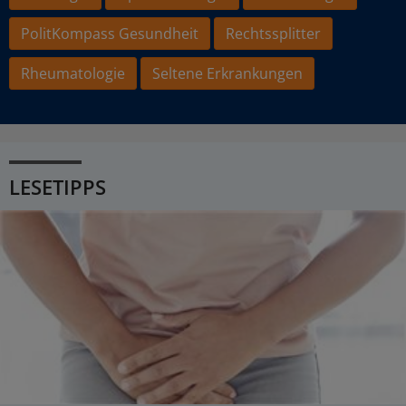
PolitKompass Gesundheit
Rechtssplitter
Rheumatologie
Seltene Erkrankungen
LESETIPPS