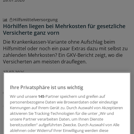
Hilfsmittelversorgung
Hörhilfen liegen bei Mehrkosten für gesetzliche
Versicherte ganz vorn
Die Krankenkassen-Variante ohne Aufschlag beim
Hilfsmittel oder noch ein paar Extras dazu mit selbst zu
zahlenden Mehrkosten? Ein GKV-Bericht zeigt, wo die
Versicherten am meisten drauflegen.
27.07.2026
Ihre Privatsphäre ist uns wichtig
Digitale Helfer
Wir und unsere
145
-Partner speichern und greifen auf
KI im Alltags-Check: So urteilen zwei Kollegen
personenbezogene Daten wie Browserdaten oder eindeutige
Wo kann Künstliche Intelligenz tatsächlich im
Kennungen auf Ihrem Gerät zu. Durch Auswahl von Akzeptieren
aktivieren Sie Tracking-Technologien für die unter „Wir und
Praxisalltag unterstützen? Und was braucht es, damit sie
unsere Partner verarbeiten Daten, um Ihnen Dienste
sich gut in die vorhandene Praxis-IT-Infrastruktur
bereitzustellen“ aufgeführten Zwecke. Durch Auswahl von Alle
integriert? Zwei Kollegen geben Tipps.
ablehnen oder Widerruf Ihrer Einwilligung werden diese