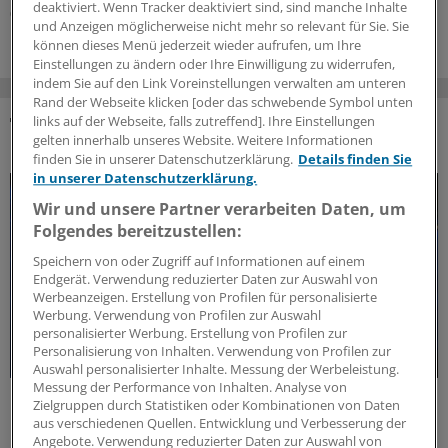
deaktiviert. Wenn Tracker deaktiviert sind, sind manche Inhalte
05.07.2026
und Anzeigen möglicherweise nicht mehr so relevant für Sie. Sie
können dieses Menü jederzeit wieder aufrufen, um Ihre
Einstellungen zu ändern oder Ihre Einwilligung zu widerrufen,
indem Sie auf den Link Voreinstellungen verwalten am unteren
Rand der Webseite klicken [oder das schwebende Symbol unten
links auf der Webseite, falls zutreffend]. Ihre Einstellungen
gelten innerhalb unseres Website. Weitere Informationen
DAS KÖNNTE SIE AUCH INTERESSIEREN
finden Sie in unserer Datenschutzerklärung.
Details finden Sie
in unserer Datenschutzerklärung.
Wir und unsere Partner verarbeiten Daten, um
Folgendes bereitzustellen:
Speichern von oder Zugriff auf Informationen auf einem
Endgerät. Verwendung reduzierter Daten zur Auswahl von
Werbeanzeigen. Erstellung von Profilen für personalisierte
Werbung. Verwendung von Profilen zur Auswahl
personalisierter Werbung. Erstellung von Profilen zur
Personalisierung von Inhalten. Verwendung von Profilen zur
Auswahl personalisierter Inhalte. Messung der Werbeleistung.
Messung der Performance von Inhalten. Analyse von
Forschungs-Update
Zielgruppen durch Statistiken oder Kombinationen von Daten
Neue Antibiotika-Studie entschlüsselt
aus verschiedenen Quellen. Entwicklung und Verbesserung der
besonderen Wirkmechanismus
Angebote. Verwendung reduzierter Daten zur Auswahl von