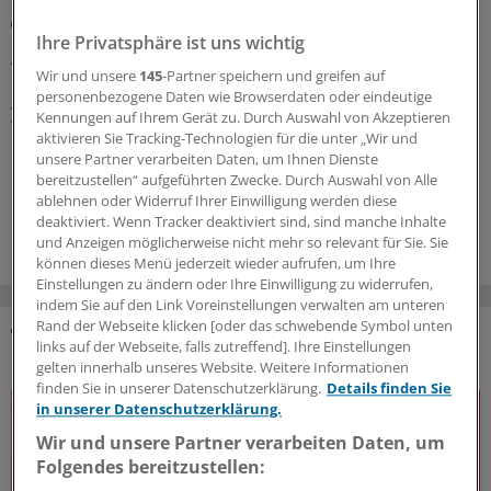
Nach erneuter Ausschreibung
Ihre Privatsphäre ist uns wichtig
Erprobung der Kaltplasmatherapie chronischer
Wunden kann beginnen
Wir und unsere
145
-Partner speichern und greifen auf
personenbezogene Daten wie Browserdaten oder eindeutige
Ausreichend Evidenz, um der Kaltplasmatherapie zur
Kennungen auf Ihrem Gerät zu. Durch Auswahl von Akzeptieren
Wundheilung den Eingang in die Regelversorgung zu
aktivieren Sie Tracking-Technologien für die unter „Wir und
ebnen, fehlt noch. Nach einiger Verzögerung kündigt der
unsere Partner verarbeiten Daten, um Ihnen Dienste
G-BA nun den baldigen Start der Erprobungsstudie an.
bereitzustellen“ aufgeführten Zwecke. Durch Auswahl von Alle
ablehnen oder Widerruf Ihrer Einwilligung werden diese
20.07.2026
deaktiviert. Wenn Tracker deaktiviert sind, sind manche Inhalte
und Anzeigen möglicherweise nicht mehr so relevant für Sie. Sie
können dieses Menü jederzeit wieder aufrufen, um Ihre
Einstellungen zu ändern oder Ihre Einwilligung zu widerrufen,
indem Sie auf den Link Voreinstellungen verwalten am unteren
Rand der Webseite klicken [oder das schwebende Symbol unten
links auf der Webseite, falls zutreffend]. Ihre Einstellungen
DAS KÖNNTE SIE AUCH INTERESSIEREN
gelten innerhalb unseres Website. Weitere Informationen
finden Sie in unserer Datenschutzerklärung.
Details finden Sie
in unserer Datenschutzerklärung.
Wir und unsere Partner verarbeiten Daten, um
Folgendes bereitzustellen: