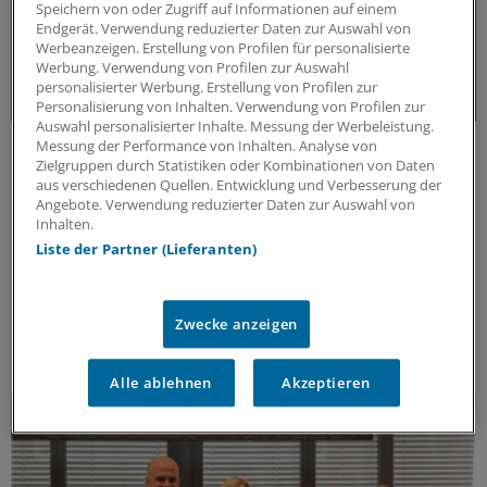
Speichern von oder Zugriff auf Informationen auf einem
Endgerät. Verwendung reduzierter Daten zur Auswahl von
Werbeanzeigen. Erstellung von Profilen für personalisierte
Werbung. Verwendung von Profilen zur Auswahl
personalisierter Werbung. Erstellung von Profilen zur
Personalisierung von Inhalten. Verwendung von Profilen zur
Auswahl personalisierter Inhalte. Messung der Werbeleistung.
J&J Open House
Messung der Performance von Inhalten. Analyse von
Der Gesundheitsdialog
Zielgruppen durch Statistiken oder Kombinationen von Daten
aus verschiedenen Quellen. Entwicklung und Verbesserung der
Expert:innen aus unterschiedlichsten Bereichen des
Angebote. Verwendung reduzierter Daten zur Auswahl von
Gesundheitswesens diskutieren – offen, kritisch und
Inhalten.
lösungsorientiert – über die Herausforderungen und
Liste der Partner (Lieferanten)
Chancen unseres Gesundheitssystems. Dafür steht
das J&J Open House – seit inzwischen 7 Jahren.
Kooperation
|
In Kooperation mit:
Johnson & Johnson Innovative
Zwecke anzeigen
Medicine (Janssen-Cilag GmbH)
Alle ablehnen
Akzeptieren