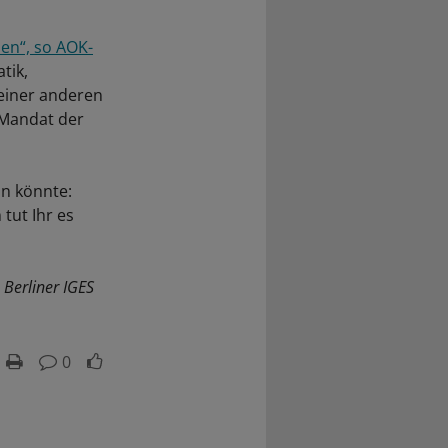
en“, so AOK-
tik,
 einer anderen
s Mandat der
in könnte:
tut Ihr es
 Berliner IGES
0