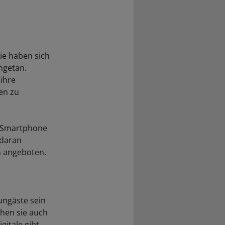
ie haben sich
ngetan.
 ihre
en zu
as Smartphone
 daran
n angeboten.
ungäste sein
ehen sie auch
gitale gibt.