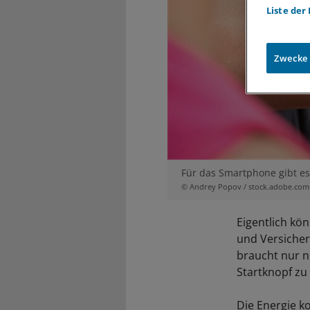
Liste der
Zwecke
Für das Smartphone gibt es
© Andrey Popov / stock.adobe.com
Eigentlich kön
und Versichert
braucht nur n
Startknopf zu
Die Energie k