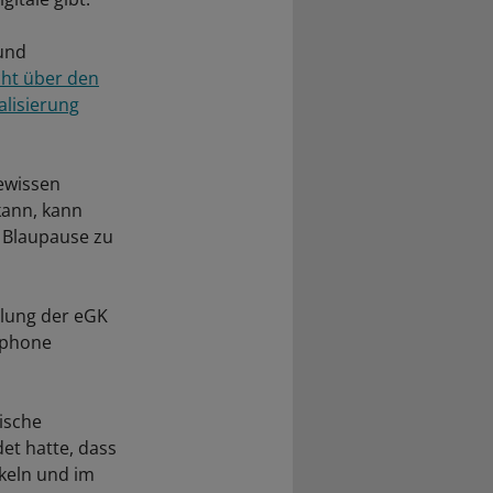
 und
ht über den
alisierung
gewissen
kann, kann
s Blaupause zu
ellung der eGK
rtphone
ische
et hatte, dass
keln und im