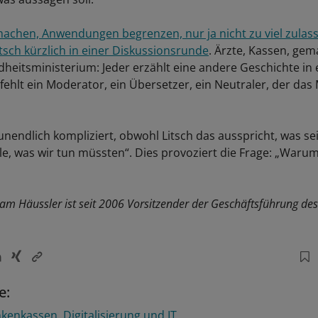
chen, Anwendungen begrenzen, nur ja nicht zu viel zulass
tsch kürzlich in einer Diskussionsrunde
. Ärzte, Kassen, gema
eitsministerium: Jeder erzählt eine andere Geschichte in
 fehlt ein Moderator, ein Übersetzer, ein Neutraler, der da
unendlich kompliziert, obwohl Litsch das ausspricht, was se
le, was wir tun müssten“. Dies provoziert die Frage: „Warum 
am Häussler ist seit 2006 Vorsitzender der Geschäftsführung des
e:
nkenkassen
Digitalisierung und IT