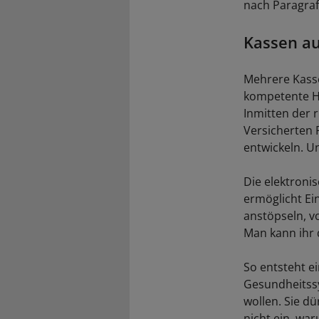
nach Paragraf
Kassen a
Mehrere Kasse
kompetente Hi
Inmitten der r
Versicherten 
entwickeln. Un
Die elektroni
ermöglicht Ei
anstöpseln, v
Man kann ihr 
So entsteht ei
Gesundheitssy
wollen. Sie d
nicht ein, war