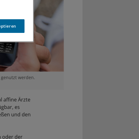
eptieren
n genutzt werden.
l affine Ärzte
ügbar, es
ießen und den
n oder der