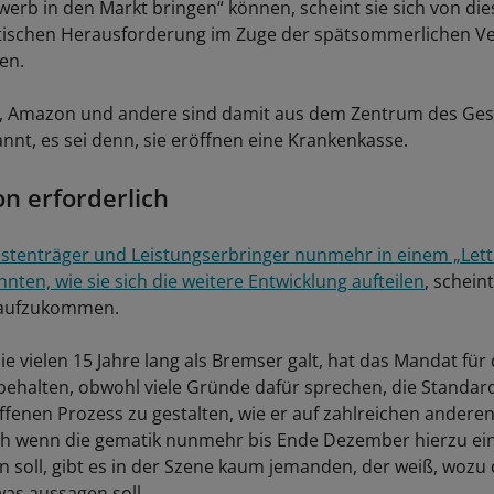
werb in den Markt bringen“ können, scheint sie sich von die
tischen Herausforderung im Zuge der spätsommerlichen V
en.
e, Amazon und andere sind damit aus dem Zentrum des Ges
nnt, es sei denn, sie eröffnen eine Krankenkasse.
n erforderlich
tenträger und Leistungserbringer nunmehr in einem „Lette
ten, wie sie sich die weitere Entwicklung aufteilen
, schei
 aufzukommen.
ie vielen 15 Jahre lang als Bremser galt, hat das Mandat für 
 behalten, obwohl viele Gründe dafür sprechen, die Standar
ffenen Prozess zu gestalten, wie er auf zahlreichen anderen
uch wenn die gematik nunmehr bis Ende Dezember hierzu e
en soll, gibt es in der Szene kaum jemanden, der weiß, wozu 
as aussagen soll.