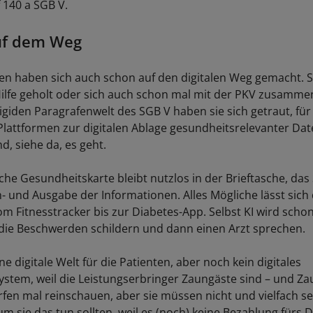
 140 a SGB V.
uf dem Weg
n haben sich auch schon auf den digitalen Weg gemacht. S
lfe geholt oder sich auch schon mal mit der PKV zusamme
igiden Paragrafenwelt des SGB V haben sie sich getraut, für
Plattformen zur digitalen Ablage gesundheitsrelevanter Dat
d, siehe da, es geht.
sche Gesundheitskarte bleibt nutzlos in der Brieftasche, d
n- und Ausgabe der Informationen. Alles Mögliche lässt sich
om Fitnesstracker bis zur Diabetes-App. Selbst KI wird scho
die Beschwerden schildern und dann einen Arzt sprechen.
ne digitale Welt für die Patienten, aber noch kein digitales
stem, weil die Leistungserbringer Zaungäste sind – und Za
ürfen mal reinschauen, aber sie müssen nicht und vielfach s
um sie das tun sollten, weil es (noch) keine Bezahlung fürs Di