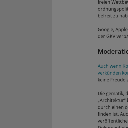
freien Wettbe
ordnungspoli
befreit zu hab
Google, Appl
der GKV verba
Moderatio
Auch wenn Kos
verkünden konn
keine Freude
Die gematik, d
„Architektur“
durch einen o
finden ist. A
veröffentlich
Dokument etw