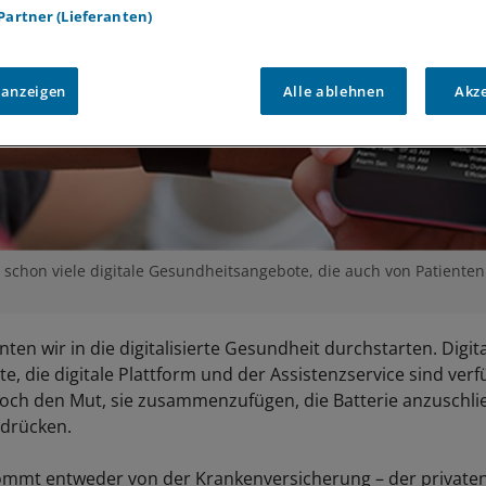
 Partner (Lieferanten)
 anzeigen
Alle ablehnen
Akz
 schon viele digitale Gesundheitsangebote, die auch von Patiente
nten wir in die digitalisierte Gesundheit durchstarten. Digita
e, die digitale Plattform und der Assistenzservice sind verf
och den Mut, sie zusammenzufügen, die Batterie anzuschl
 drücken.
ommt entweder von der Krankenversicherung – der private