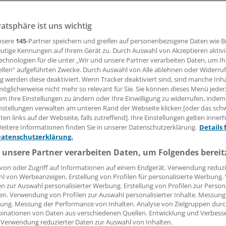
en Lösungen für ein digitales Gesundheitssystem sind verfü
inger verharren bewusst in ihrer Rolle als Zaungäste, beob
vatsphäre ist uns wichtig
 fordert mehr Mut zur Gestaltung ein.
nsere
145
-Partner speichern und greifen auf personenbezogene Daten wie 
utige Kennungen auf Ihrem Gerät zu. Durch Auswahl von Akzeptieren aktivi
echnologien für die unter „Wir und unsere Partner verarbeiten Daten, um I
ellen“ aufgeführten Zwecke. Durch Auswahl von Alle ablehnen oder Widerruf
ram Häussler
ng werden diese deaktiviert. Wenn Tracker deaktiviert sind, sind manche Inh
öglicherweise nicht mehr so relevant für Sie. Sie können dieses Menü jeder
29.12.2018, 07:30 Uhr
um Ihre Einstellungen zu ändern oder Ihre Einwilligung zu widerrufen, indem
nstellungen verwalten am unteren Rand der Webseite klicken [oder das sc
en links auf der Webseite, falls zutreffend]. Ihre Einstellungen gelten inner
eitere Informationen finden Sie in unserer Datenschutzerklärung.
Details 
Datenschutzerklärung.
 unsere Partner verarbeiten Daten, um Folgendes bereit
von oder Zugriff auf Informationen auf einem Endgerät. Verwendung reduzi
l von Werbeanzeigen. Erstellung von Profilen für personalisierte Werbung
en zur Auswahl personalisierter Werbung. Erstellung von Profilen zur Person
en. Verwendung von Profilen zur Auswahl personalisierter Inhalte. Messung
ung. Messung der Performance von Inhalten. Analyse von Zielgruppen durch
inationen von Daten aus verschiedenen Quellen. Entwicklung und Verbess
 Verwendung reduzierter Daten zur Auswahl von Inhalten.