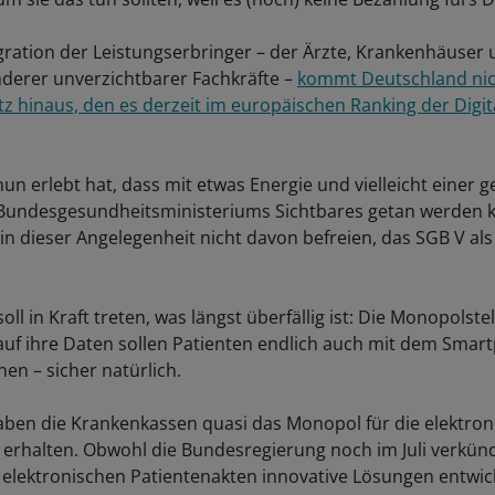
gration der Leistungserbringer – der Ärzte, Krankenhäuser
nderer unverzichtbarer Fachkräfte –
kommt Deutschland nic
tz hinaus, den es derzeit im europäischen Ranking der Digit
n erlebt hat, dass mit etwas Energie und vielleicht einer 
 Bundesgesundheitsministeriums Sichtbares getan werden 
 in dieser Angelegenheit nicht davon befreien, das SGB V al
soll in Kraft treten, was längst überfällig ist: Die Monopolst
 auf ihre Daten sollen Patienten endlich auch mit dem Sma
en – sicher natürlich.
haben die Krankenkassen quasi das Monopol für die elektron
 erhalten. Obwohl die Bundesregierung noch im Juli verkünd
 elektronischen Patientenakten innovative Lösungen entwic