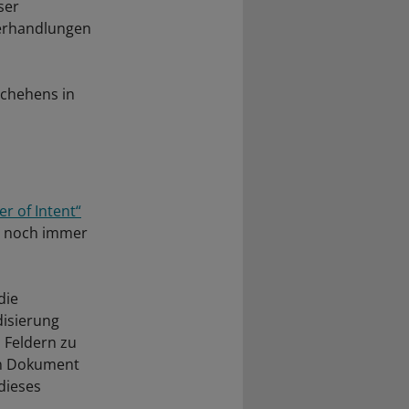
ser
erhandlungen
chehens in
r of Intent“
nt noch immer
die
disierung
 Feldern zu
in Dokument
dieses