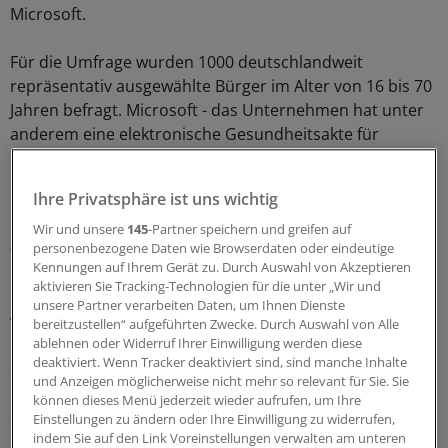
Microsoft.
Für die Umfrage wurden 1000 deutschlandweit
repräsentativ ausgewählte Bürger im Alter von 16 bis 70
Jahren befragt. Microsoft - das Unternehmen hat unter
anderem eine elektronische Gesundheitsakte für
Patienten unter dem Namen "HealthVault" entwickelt -
hat die Ergebnisse der Umfrage am Donnerstag
Ihre Privatsphäre ist uns wichtig
publiziert.
Wir und unsere
145
-Partner speichern und greifen auf
personenbezogene Daten wie Browserdaten oder eindeutige
74 Prozent der Deutschen: IT macht
Kennungen auf Ihrem Gerät zu. Durch Auswahl von Akzeptieren
Gesundheitssystem bezahlbar
aktivieren Sie Tracking-Technologien für die unter „Wir und
unsere Partner verarbeiten Daten, um Ihnen Dienste
Viele Umfrageteilnehmer sehen in Sachen Gesundheits-
bereitzustellen“ aufgeführten Zwecke. Durch Auswahl von Alle
ablehnen oder Widerruf Ihrer Einwilligung werden diese
IT sogar dringenden Handlungsbedarf: Drei Viertel der
deaktiviert. Wenn Tracker deaktiviert sind, sind manche Inhalte
deutschen Bürger halten demnach das deutsche
und Anzeigen möglicherweise nicht mehr so relevant für Sie. Sie
Gesundheitssystem für nicht zukunftsfähig und für
können dieses Menü jederzeit wieder aufrufen, um Ihre
dringend renovierungsbedürftig. Innovative IT dagegen
Einstellungen zu ändern oder Ihre Einwilligung zu widerrufen,
indem Sie auf den Link Voreinstellungen verwalten am unteren
"macht das Gesundheitssystem bezahlbar, bei gleich