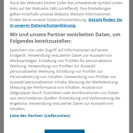
Rand der Webseite klicken [oder das schwebende Symbol unten
bleibend hoher Qualität" - so laut Umfrage die Meinung
links auf der Webseite, falls zutreffend]. Ihre Einstellungen
von 74 Prozent der Deutschen.
gelten innerhalb unseres Website. Weitere Informationen
finden Sie in unserer Datenschutzerklärung.
Details finden Sie
in unserer Datenschutzerklärung.
"Die Ergebnisse unserer Umfrage sind überraschend
eindeutig: Der Bürger wünscht sich mehr Vernetzung
Wir und unsere Partner verarbeiten Daten, um
Folgendes bereitzustellen:
und sieht im Einsatz von Informationstechnik die
Chance, das deutsche Gesundheitssystem zu
Speichern von oder Zugriff auf Informationen auf einem
modernisieren, Kosten zu senken und auf den
Endgerät. Verwendung reduzierter Daten zur Auswahl von
Werbeanzeigen. Erstellung von Profilen für personalisierte
demografischen Wandel zu reagieren" kommentiert
Werbung. Verwendung von Profilen zur Auswahl
Ralph Haupter, Vorsitzender der Geschäftsführung von
personalisierter Werbung. Erstellung von Profilen zur
Microsoft Deutschland, die Ergebnisse der Umfrage in
Personalisierung von Inhalten. Verwendung von Profilen zur
Auswahl personalisierter Inhalte. Messung der Werbeleistung.
einer Mitteilung des Unternehmens.
Messung der Performance von Inhalten. Analyse von
Zielgruppen durch Statistiken oder Kombinationen von Daten
Durch den Einsatz von moderner IT erhielten Patienten
aus verschiedenen Quellen. Entwicklung und Verbesserung der
Angebote. Verwendung reduzierter Daten zur Auswahl von
darüber hinaus "mehr Lebensqualität durch mehr
Inhalten.
Mobilität, mehr Sicherheit und Selbstbestimmung".
Liste der Partner (Lieferanten)
Auch bei den Zustimmungsanteilen zu weiteren