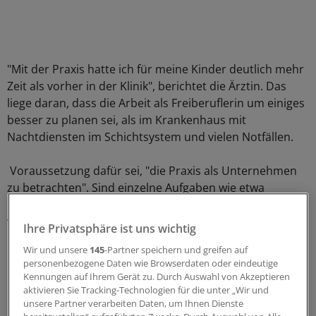
"Mit der Praxis hatte ich für meine Kinder deutlich mehr
Zeit als vorher in der Klinik", berichtet die Ärztin. Das
liege daran, dass die Arbeit als Freiberuflerin um einiges
besser zu planen sei, als im Krankenhaus mit
Nachtdiensten im Schichtsystem und vielen Notfällen.
Voraussetzung dafür sei, "die Praxis als Unternehmen
zu betrachten". Sind einzelne Aufgaben wie etwa
Bereitschaftsdienste gut koordiniert, ermögliche das
viele individuelle Freiheiten.
Ihre Privatsphäre ist uns wichtig
Wir und unsere
145
-Partner speichern und greifen auf
Hausaufgaben in der Praxis
personenbezogene Daten wie Browserdaten oder eindeutige
Kennungen auf Ihrem Gerät zu. Durch Auswahl von Akzeptieren
Durch den Schritt in die Niederlassung vor zehn Jahren
aktivieren Sie Tracking-Technologien für die unter „Wir und
konnte Schmidt ihre Kinder mehr im Alltag begleiten:
unsere Partner verarbeiten Daten, um Ihnen Dienste