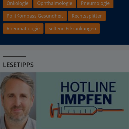
Onkologie
Ophthalmologie
Pneumologie
PolitKompass Gesundheit
Rechtssplitter
Rheumatologie
Seltene Erkrankungen
LESETIPPS