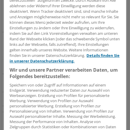
bereitzustellen“ aufgeführten Zwecke. Durch Auswahl von Alle
Ihre Söhne hätten beispielsweise des Öfteren ihre
ablehnen oder Widerruf Ihrer Einwilligung werden diese
Hausaufgaben in der Praxis erledigt.
deaktiviert. Wenn Tracker deaktiviert sind, sind manche Inhalte
und Anzeigen möglicherweise nicht mehr so relevant für Sie. Sie
"Im Gemeinschaftsraum der Praxis, gelegentlich auch
können dieses Menü jederzeit wieder aufrufen, um Ihre
Einstellungen zu ändern oder Ihre Einwilligung zu widerrufen,
gemeinsam mit Kindern anderer Mütter aus dem Team",
indem Sie auf den Link Voreinstellungen verwalten am unteren
sagt Schmidt.
Rand der Webseite klicken [oder das schwebende Symbol unten
links auf der Webseite, falls zutreffend]. Ihre Einstellungen
gelten innerhalb unseres Website. Weitere Informationen
Grund dafür, dass junge Ärzte vor der Freiberuflichkeit
finden Sie in unserer Datenschutzerklärung.
Details finden Sie
zurückschrecken und solche Möglichkeiten ungenutzt
in unserer Datenschutzerklärung.
lassen sieht sie vor allem in dem Vertrauensverlust
Wir und unsere Partner verarbeiten Daten, um
gegenüber der Niederlassung.
Folgendes bereitzustellen:
Es brauche mehr Planungssicherheit und verlässliche
Speichern von oder Zugriff auf Informationen auf einem
Endgerät. Verwendung reduzierter Daten zur Auswahl von
wirtschaftliche Rahmenbedingungen, damit die
Werbeanzeigen. Erstellung von Profilen für personalisierte
Investition in die Praxis nicht zu einem großen Wagnis
Werbung. Verwendung von Profilen zur Auswahl
werde, betont Schmidt. Etwa dann, wenn es zur
personalisierter Werbung. Erstellung von Profilen zur
Personalisierung von Inhalten. Verwendung von Profilen zur
Wirtschaftlichkeitsprüfung komme.
Auswahl personalisierter Inhalte. Messung der Werbeleistung.
Messung der Performance von Inhalten. Analyse von
Hier musste die Ärztin bereits Erfahrungen sammeln, da
Zielgruppen durch Statistiken oder Kombinationen von Daten