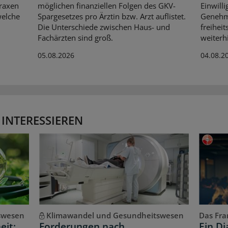
praxen
möglichen finanziellen Folgen des GKV-
Einwilli
welche
Spargesetzes pro Ärztin bzw. Arzt auflistet.
Genehmi
Die Unterschiede zwischen Haus- und
freihe
Fachärzten sind groß.
weiterh
05.08.2026
04.08.2
 INTERESSIEREN
swesen
Klimawandel und Gesundheitswesen
Das Fran
eit:
Forderungen nach
Ein D