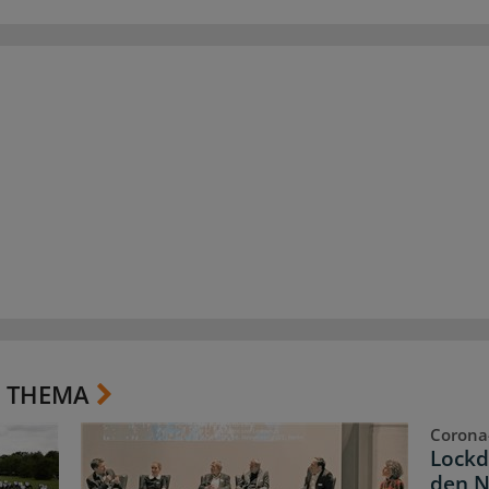
 THEMA
Corona
Lockd
den 