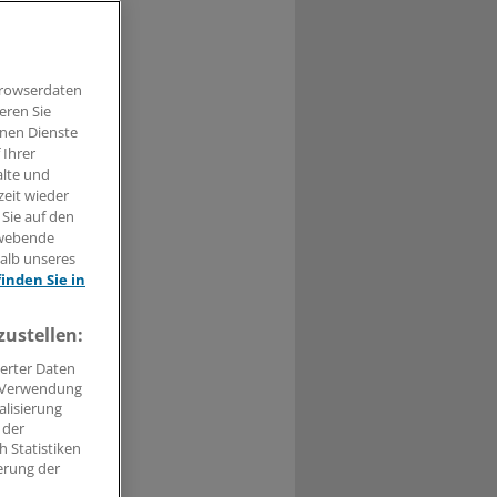
etzung durch
Schadenersatz
Browserdaten
eren Sie
hnen Dienste
 Ihrer
alte und
zeit wieder
 Sie auf den
0
hwebende
halb unseres
ch, ihren
finden Sie in
zustellen:
erter Daten
. Verwendung
alisierung
 der
 Statistiken
erung der