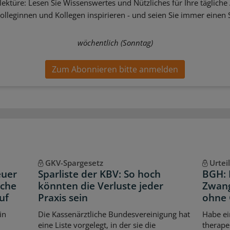
ektüre: Lesen Sie Wissenswertes und Nützliches für Ihre tägliche 
Kolleginnen und Kollegen inspirieren - und seien Sie immer einen S
wöchentlich (Sonntag)
Zum Abonnieren bitte anmelden
GKV-Spargesetz
Urteil
euer
Sparliste der KBV: So hoch
BGH: 
iche
könnten die Verluste jeder
Zwang
uf
Praxis sein
ohne 
in
Die Kassenärztliche Bundesvereinigung hat
Habe e
eine Liste vorgelegt, in der sie die
therape