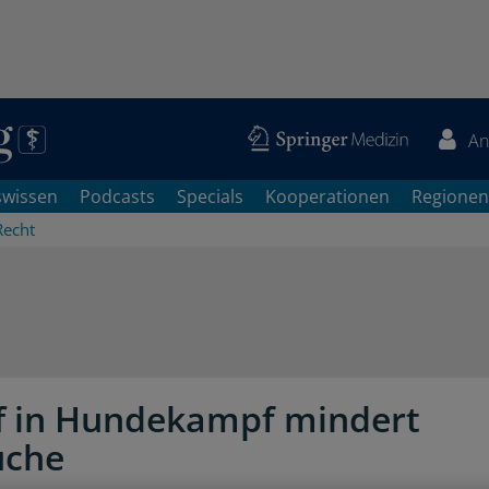
An
swissen
Podcasts
Specials
Kooperationen
Regionen
Recht
ff in Hundekampf mindert
üche