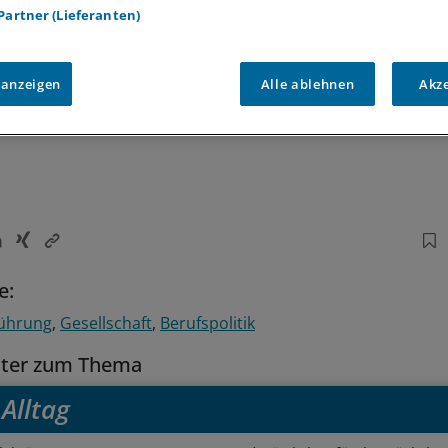
 Partner (Lieferanten)
 anzeigen
Alle ablehnen
Akz
1
e:
führung
Gesellschaft
Berufspolitik
tter zum Thema
Alltag