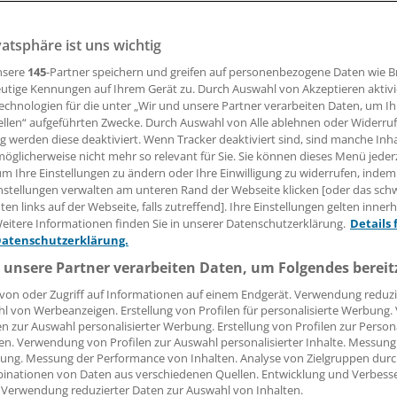
r in die Beißerei zweier Hunde eingreift, hat bei einer Verl
vatsphäre ist uns wichtig
n Hund wegen Mitverschuldens nur anteilig Anspruch auf 
nsgeld.
nsere
145
-Partner speichern und greifen auf personenbezogene Daten wie 
utige Kennungen auf Ihrem Gerät zu. Durch Auswahl von Akzeptieren aktivi
echnologien für die unter „Wir und unsere Partner verarbeiten Daten, um I
ellen“ aufgeführten Zwecke. Durch Auswahl von Alle ablehnen oder Widerruf
15.11.2011, 16:41 Uhr
ng werden diese deaktiviert. Wenn Tracker deaktiviert sind, sind manche Inh
öglicherweise nicht mehr so relevant für Sie. Sie können dieses Menü jeder
um Ihre Einstellungen zu ändern oder Ihre Einwilligung zu widerrufen, indem
nstellungen verwalten am unteren Rand der Webseite klicken [oder das sc
en links auf der Webseite, falls zutreffend]. Ihre Einstellungen gelten inner
berlandesgericht Hamm rechtskräftig geurteilt. Beim Versu
eitere Informationen finden Sie in unserer Datenschutzerklärung.
Details 
m anderen zu schützen, war eine Frau gebissen worden.
Datenschutzerklärung.
 unsere Partner verarbeiten Daten, um Folgendes bereit
der Richter wusste sie um das Verletzungsrisiko.
von oder Zugriff auf Informationen auf einem Endgerät. Verwendung reduzi
l von Werbeanzeigen. Erstellung von Profilen für personalisierte Werbung
en zur Auswahl personalisierter Werbung. Erstellung von Profilen zur Person
en. Verwendung von Profilen zur Auswahl personalisierter Inhalte. Messung
ung. Messung der Performance von Inhalten. Analyse von Zielgruppen durch
inationen von Daten aus verschiedenen Quellen. Entwicklung und Verbess
 Verwendung reduzierter Daten zur Auswahl von Inhalten.