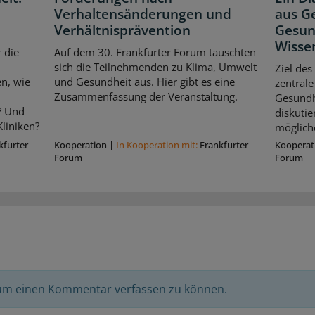
Verhaltensänderungen und
aus Ge
Verhältnisprävention
Gesun
Wisse
 die
Auf dem 30. Frankfurter Forum tauschten
sich die Teilnehmenden zu Klima, Umwelt
Ziel des
n, wie
und Gesundheit aus. Hier gibt es eine
zentrale
Zusammenfassung der Veranstaltung.
Gesundhe
? Und
diskuti
liniken?
möglich
kfurter
Kooperation
|
In Kooperation mit:
Frankfurter
Kooperat
Forum
Forum
 um einen Kommentar verfassen zu können.