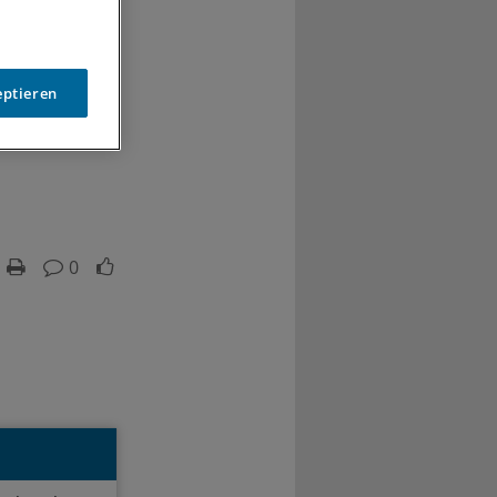
eptieren
0