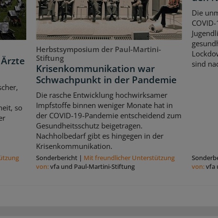
Die unm
COVID-1
Jugendl
gesundh
Herbstsymposium der Paul-Martini-
Lockdow
Stiftung
 Ärzte
sind nac
Krisenkommunikation war
Schwachpunkt in der Pandemie
scher,
Die rasche Entwicklung hochwirksamer
Impfstoffe binnen weniger Monate hat in
eit, so
der COVID-19-Pandemie entscheidend zum
er
Gesundheitsschutz beigetragen.
Nachholbedarf gibt es hingegen in der
Krisenkommunikation.
tützung
Sonderbericht
|
Mit freundlicher Unterstützung
Sonderbe
von:
vfa und Paul-Martini-Stiftung
von:
vfa 