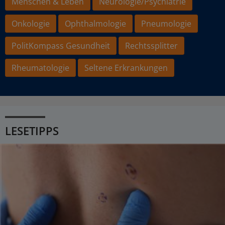
Menschen & Leben
Neurologie/Psychiatrie
Onkologie
Ophthalmologie
Pneumologie
PolitKompass Gesundheit
Rechtssplitter
Rheumatologie
Seltene Erkrankungen
LESETIPPS