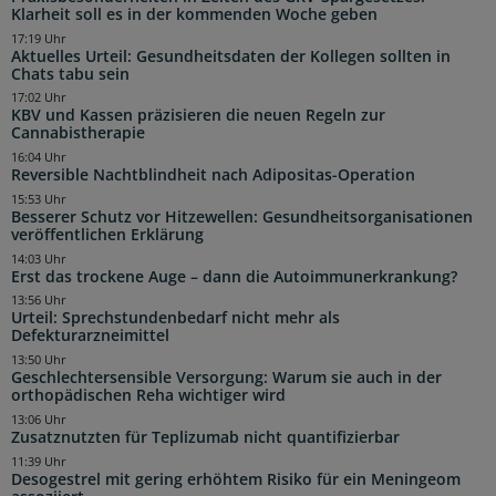
Klarheit soll es in der kommenden Woche geben
17:19 Uhr
Aktuelles Urteil: Gesundheitsdaten der Kollegen sollten in
Chats tabu sein
17:02 Uhr
KBV und Kassen präzisieren die neuen Regeln zur
Cannabistherapie
16:04 Uhr
Reversible Nachtblindheit nach Adipositas-Operation
15:53 Uhr
Besserer Schutz vor Hitzewellen: Gesundheitsorganisationen
veröffentlichen Erklärung
14:03 Uhr
Erst das trockene Auge – dann die Autoimmunerkrankung?
13:56 Uhr
Urteil: Sprechstundenbedarf nicht mehr als
Defekturarzneimittel
13:50 Uhr
Geschlechtersensible Versorgung: Warum sie auch in der
orthopädischen Reha wichtiger wird
13:06 Uhr
Zusatznutzten für Teplizumab nicht quantifizierbar
11:39 Uhr
Desogestrel mit gering erhöhtem Risiko für ein Meningeom