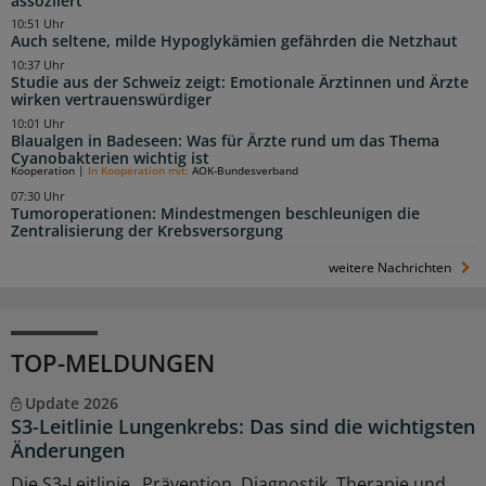
assoziiert
10:51 Uhr
Auch seltene, milde Hypoglykämien gefährden die Netzhaut
10:37 Uhr
Studie aus der Schweiz zeigt: Emotionale Ärztinnen und Ärzte
wirken vertrauenswürdiger
10:01 Uhr
Blaualgen in Badeseen: Was für Ärzte rund um das Thema
Cyanobakterien wichtig ist
Kooperation
|
In Kooperation mit:
AOK-Bundesverband
07:30 Uhr
Tumoroperationen: Mindestmengen beschleunigen die
Zentralisierung der Krebsversorgung
weitere Nachrichten
TOP-MELDUNGEN
Update 2026
S3-Leitlinie Lungenkrebs: Das sind die wichtigsten
Änderungen
Die S3-Leitlinie „Prävention, Diagnostik, Therapie und