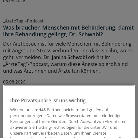
06.08.2026
„ÄrzteTag“-Podcast
Was brauchen Menschen mit Behinderung, damit
ihre Behandlung gelingt, Dr. Schwabl?
Der Arztbesuch ist für viele Menschen mit Behinderung
mit Angst und Stress verbunden – so dass sie ihn, wo es
geht, vermeiden.
Dr. Janina Schwabl
erklärt im
„ÄrzteTag“-Podcast, warum diese Ängste so groß sind
und was Ärztinnen und Ärzte tun können.
05.08.2026
Ihre Privatsphäre ist uns wichtig
Diskriminierung
Rassismus in der Praxis: Neuer Leitfaden klärt
Wir und unsere
145
-Partner speichern und greifen auf
über rechtliche Handlungsmöglichkeiten auf
personenbezogene Daten wie Browserdaten oder eindeutige
Kennungen auf Ihrem Gerät zu. Durch Auswahl von Akzeptieren
Ein neuer Leitfaden der Charité Berlin beleuchtet
aktivieren Sie Tracking-Technologien für die unter „Wir und
anhand realer Fälle die rechtliche Verantwortung von
unsere Partner verarbeiten Daten, um Ihnen Dienste