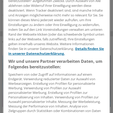
Arztpraxen bei Diskriminierung und zeigt auf, welche
bereitzustellen“ aufgeführten Zwecke. Durch Auswahl von Alle
Handlungsmöglichkeiten es gibt.
ablehnen oder Widerruf Ihrer Einwilligung werden diese
deaktiviert. Wenn Tracker deaktiviert sind, sind manche Inhalte
05.08.2026
und Anzeigen möglicherweise nicht mehr so relevant für Sie. Sie
können dieses Menü jederzeit wieder aufrufen, um Ihre
Einstellungen zu ändern oder Ihre Einwilligung zu widerrufen,
indem Sie auf den Link Voreinstellungen verwalten am unteren
Rand der Webseite klicken [oder das schwebende Symbol unten
links auf der Webseite, falls zutreffend]. Ihre Einstellungen
gelten innerhalb unseres Website. Weitere Informationen
DAS KÖNNTE SIE AUCH INTERESSIEREN
finden Sie in unserer Datenschutzerklärung.
Details finden Sie
in unserer Datenschutzerklärung.
Wir und unsere Partner verarbeiten Daten, um
Folgendes bereitzustellen:
Speichern von oder Zugriff auf Informationen auf einem
Endgerät. Verwendung reduzierter Daten zur Auswahl von
Werbeanzeigen. Erstellung von Profilen für personalisierte
Werbung. Verwendung von Profilen zur Auswahl
personalisierter Werbung. Erstellung von Profilen zur
Personalisierung von Inhalten. Verwendung von Profilen zur
Auswahl personalisierter Inhalte. Messung der Werbeleistung.
Messung der Performance von Inhalten. Analyse von
Zielgruppen durch Statistiken oder Kombinationen von Daten
Politische Perspektive