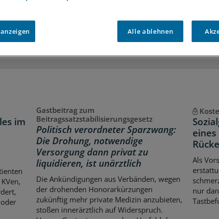
iff auf alle
medizinischen Berichte und Kommentare
Voraussetzungen für den Zugang
 anzeigen
Alle ablehnen
Akz
Gastbeitrag zum
Kost
Beitragssatzstabilisierungsgesetz
les im
Sozia
Politisch verordneter Sparzwang:
eines
Die Drohung, notwendige
Rücke
Versorgung dann privat zu
Als Vors
liquidieren, ist unärztlich
erstatt
tienten
Die Ankündigungen aus Verbänden, wegen
schmerz
 KVen,
der drohenden Honorarkürzungen
nur dan
dert,
zukünftig mehr private Medizin anzubieten,
Tastbef
 oder
stoßen innerärztlich auf Widerspruch.