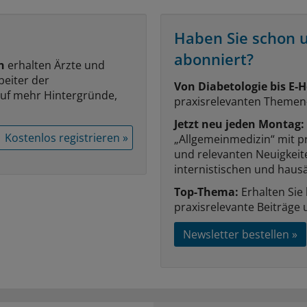
Haben Sie schon 
abonniert?
n
erhalten Ärzte und
beiter der
Von Diabetologie bis E-H
auf mehr Hintergründe,
praxisrelevanten Themen
Jetzt neu jeden Montag:
Kostenlos registrieren »
„Allgemeinmedizin“ mit p
und relevanten Neuigkei
internistischen und hausä
Top-Thema:
Erhalten Sie
praxisrelevante Beiträge 
Newsletter bestellen »