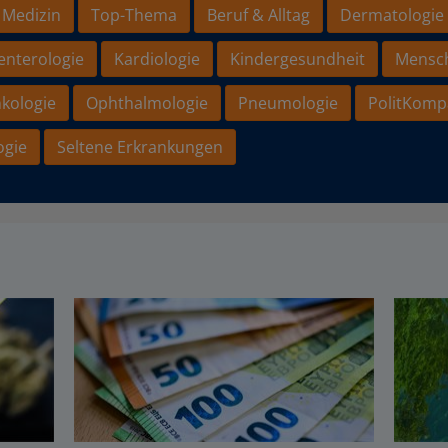
 Medizin
Top-Thema
Beruf & Alltag
Dermatologie
enterologie
Kardiologie
Kindergesundheit
Mensc
kologie
Ophthalmologie
Pneumologie
PolitKomp
ogie
Seltene Erkrankungen