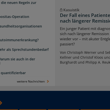
 die neuen Regeln zur
Kasuistik
Der Fall eines Patien
positas-Operation
nach längerer Remiss
esundheitsorganisationen
Ein junger Patient mit diagnos
sich nach längerer Remission
wieder vor – mit akuter Entg
e Autoimmunerkrankung?
passiert?
 mehr als Sprechstundenbedarf
Von Christoph Werner und Seb
Kellner und Christof Kloos un
arum sie auch in der
Burghardt und Philipp A. Reu
d
quantifizierbar
weitere Nachrichten