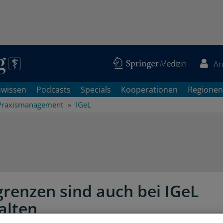
An
swissen
Podcasts
Specials
Kooperationen
Regionen
Praxismanagement
IGeL
renzen sind auch bei IGeL
alten