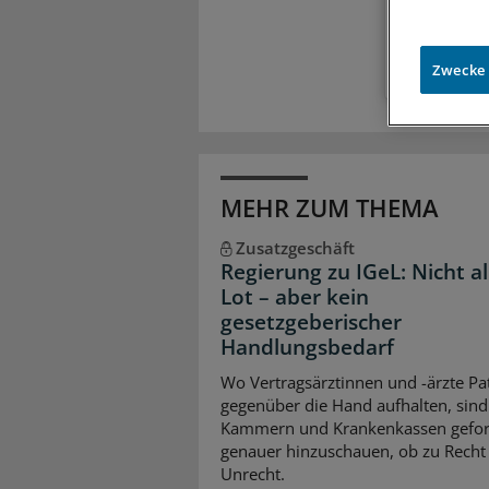
Zugr
Zwecke
MEHR ZUM THEMA
Zusatzgeschäft
Regierung zu IGeL: Nicht al
Lot – aber kein
gesetzgeberischer
Handlungsbedarf
Wo Vertragsärztinnen und -ärzte Pa
gegenüber die Hand aufhalten, sind
Kammern und Krankenkassen gefor
genauer hinzuschauen, ob zu Recht
Unrecht.