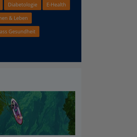
Diabetologie
E-Health
hen & Leben
ass Gesundheit