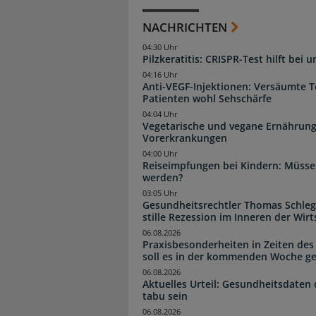
NACHRICHTEN
04:30 Uhr
Pilzkeratitis: CRISPR-Test hilft bei 
04:16 Uhr
Anti-VEGF-Injektionen: Versäumte 
Patienten wohl Sehschärfe
04:04 Uhr
Vegetarische und vegane Ernährung
Vorerkrankungen
04:00 Uhr
Reiseimpfungen bei Kindern: Müsse
werden?
03:05 Uhr
Gesundheitsrechtler Thomas Schlege
stille Rezession im Inneren der Wirt
06.08.2026
Praxisbesonderheiten in Zeiten des
soll es in der kommenden Woche g
06.08.2026
Aktuelles Urteil: Gesundheitsdaten 
tabu sein
06.08.2026