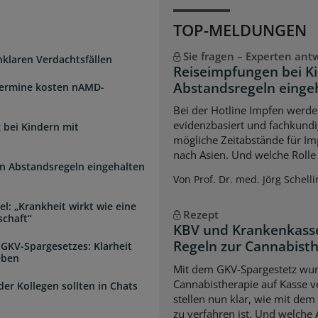
TOP-MELDUNGEN
Sie fragen – Experten ant
unklaren Verdachtsfällen
Reiseimpfungen bei K
Abstandsregeln einge
Termine kosten nAMD-
Bei der Hotline Impfen werde
evidenzbasiert und fachkundi
 bei Kindern mit
mögliche Zeitabstände für Im
nach Asien. Und welche Rolle s
n Abstandsregeln eingehalten
Von Prof. Dr. med. Jörg Schelli
l: „Krankheit wirkt wie eine
Rezept
schaft“
KBV und Krankenkasse
Regeln zur Cannabist
 GKV-Spargesetzes: Klarheit
eben
Mit dem GKV-Spargestetz wurd
Cannabistherapie auf Kasse v
der Kollegen sollten in Chats
stellen nun klar, wie mit de
zu verfahren ist. Und welche