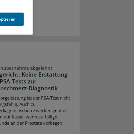
eptieren
enübernahme abgelehnt
lgericht: Keine Erstattung
 PSA-Tests zur
nschmerz-Diagnostik
orgeleistung ist der PSA-Test nicht
ungsfähig. Auch zu
diagnostischen Zwecken geht er
n auf Kasse, wenn auffällige
unde an der Prostata vorliegen.