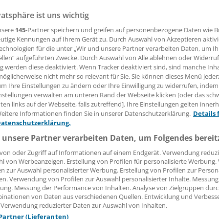
iedergelassene Ärzte sollten immer daran denken, dass die 
vatsphäre ist uns wichtig
 der Fachgrenzen nicht nur die vertragsärztliche Tätigkeit be
nsere
145
-Partner speichern und greifen auf personenbezogene Daten wie 
den privatärztlichen Bereich. Darauf macht die Ärztekamm
utige Kennungen auf Ihrem Gerät zu. Durch Auswahl von Akzeptieren aktivi
ihre Mitglieder aufmerksam.
echnologien für die unter „Wir und unsere Partner verarbeiten Daten, um I
ellen“ aufgeführten Zwecke. Durch Auswahl von Alle ablehnen oder Widerruf
ng werden diese deaktiviert. Wenn Tracker deaktiviert sind, sind manche Inh
öglicherweise nicht mehr so relevant für Sie. Sie können dieses Menü jeder
 Leserin, lieber Leser,
um Ihre Einstellungen zu ändern oder Ihre Einwilligung zu widerrufen, indem
nstellungen verwalten am unteren Rand der Webseite klicken [oder das sc
tändigen Beitrag können Sie lesen, sobald Sie sich eingelogg
en links auf der Webseite, falls zutreffend]. Ihre Einstellungen gelten inner
eitere Informationen finden Sie in unserer Datenschutzerklärung.
Details 
Jetzt anmelden »
Kostenlos registriere
Datenschutzerklärung.
 unsere Partner verarbeiten Daten, um Folgendes bereit
 vergessen?
es Problem beim Login?
von oder Zugriff auf Informationen auf einem Endgerät. Verwendung reduzi
l von Werbeanzeigen. Erstellung von Profilen für personalisierte Werbung
dung ist mit wenigen Klicks erledigt und kostenlos.
en zur Auswahl personalisierter Werbung. Erstellung von Profilen zur Person
en. Verwendung von Profilen zur Auswahl personalisierter Inhalte. Messung
teile des kostenlosen Login:
ung. Messung der Performance von Inhalten. Analyse von Zielgruppen durch
inationen von Daten aus verschiedenen Quellen. Entwicklung und Verbess
r
Analysen, Hintergründe und Infografiken
 Verwendung reduzierter Daten zur Auswahl von Inhalten.
usive
Interviews und Praxis-Tipps
 Partner (Lieferanten)