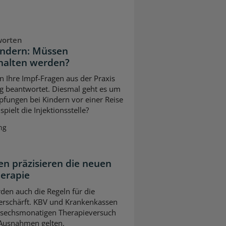
worten
indern: Müssen
halten werden?
n Ihre Impf-Fragen aus der Praxis
g beantwortet. Diesmal geht es um
pfungen bei Kindern vor einer Reise
pielt die Injektionsstelle?
ng
n präzisieren die neuen
herapie
en auch die Regeln für die
erschärft. KBV und Krankenkassen
m sechsmonatigen Therapieversuch
 Ausnahmen gelten.