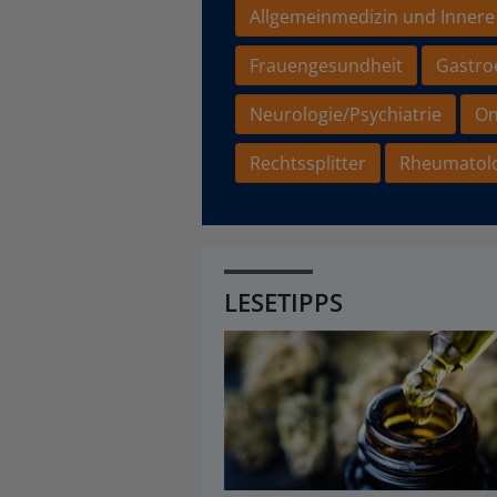
Allgemeinmedizin und Innere
Frauengesundheit
Gastro
Neurologie/Psychiatrie
On
Rechtssplitter
Rheumatol
LESETIPPS