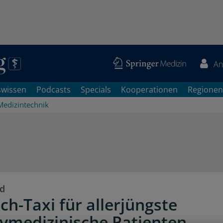
An
swissen
Podcasts
Specials
Kooperationen
Regionen
Medizintechnik
rd
ch-Taxi für allerjüngste
ivmedizinische Patienten