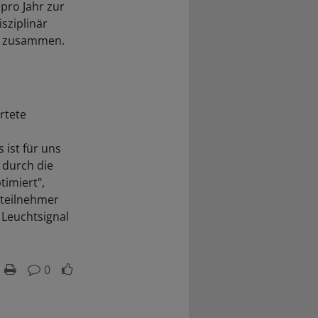
pro Jahr zur
sziplinär
ng zusammen.
rtete
ist für uns
 durch die
timiert",
steilnehmer
 Leuchtsignal
0