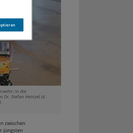
eptieren
rwehr: In die
 Dr. Stefan Heinzel (4.
l.
on zwischen
r jüngsten