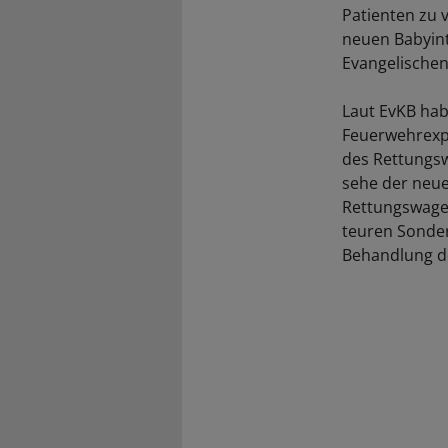
Patienten zu 
neuen Babyint
Evangelischen 
Laut EvKB hab
Feuerwehrexp
des Rettungsw
sehe der neue
Rettungswagen
teuren Sonder
Behandlung de