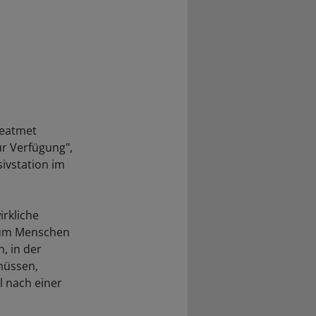
beatmet
ur Verfügung",
sivstation im
irkliche
 zum Menschen
n, in der
müssen,
l nach einer