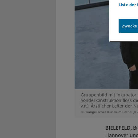
Liste der
Zwecke
Gruppenbild mit Inkubator 
Sonderkonstruktion floss di
v.r.), Ärztlicher Leiter de
© Evangelisches Klinikum Bethel 
BIELEFELD.
Bi
Hannover und