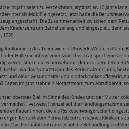
tze im Jahr seien zu verzeichnen, ergänzt er. 15 Jahre lang 
der-Intensiv-Mobil" eingesetzt, jetzt habe die Berufsfeuerw
rzeug angeschafft. Die Zusammenarbeit zwischen dem Rett
 dem Kinderzentrum Bethel sei eng und eingespielt, denn si
it 1969.
tag funktioniere das Team wie ein Uhrwerk: Wenn im Raum Bi
rl oder Halle ein intensivmedizinischer Transport eines Fr
ig werde, starte die Feuerwehr mit dem vorbereiteten BI
 Bethel, wo das Notarztteam des Perinatalzentrums, best
rzt und einer Gesundheits- und Kinderkrankenpflegerin, zu
5 Tagen im Jahr steht ein Notarztteam zum Abruf bereit, so
unser oberstes Ziel im Sinne des Kindes und der Mutter sol
 vermeiden", verweist Heinzel auf die Handlungsmaxime se
hle er Patientinnen, die als Risikoschwangerschaft eingest
n engen Kontakt zum Perinatalzentrum seines Klinikums zu
nden. Das Perinatalzentrum sei auf die Behandlung und Ve