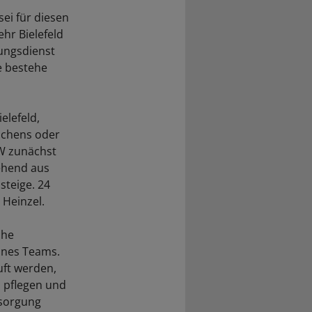
sei für diesen
ehr Bielefeld
ungsdienst
e bestehe
elefeld,
ühchens oder
TW zunächst
ehend aus
steige. 24
 Heinzel.
che
ines Teams.
uft werden,
 pflegen und
rsorgung