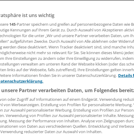
vatsphäre ist uns wichtig
er Feuerwehr hat einen Babyintensivtransportwagen angesc
 die Versorgung, wenn intensivmedizinische Früh- und Ne
nsere
145
-Partner speichern und greifen auf personenbezogene Daten wie 
 werden müssen. Das Ziel: So wenige Einsätze wie möglich.
utige Kennungen auf Ihrem Gerät zu. Durch Auswahl von Akzeptieren aktivi
echnologien für die unter „Wir und unsere Partner verarbeiten Daten, um I
ellen“ aufgeführten Zwecke. Durch Auswahl von Alle ablehnen oder Widerruf
ng werden diese deaktiviert. Wenn Tracker deaktiviert sind, sind manche Inh
öglicherweise nicht mehr so relevant für Sie. Sie können dieses Menü jeder
atthias Wallenfels
um Ihre Einstellungen zu ändern oder Ihre Einwilligung zu widerrufen, indem
nstellungen verwalten am unteren Rand der Webseite klicken [oder das sc
en links auf der Webseite, falls zutreffend]. Ihre Einstellungen gelten inner
05.12.2017, 05:34 Uhr
eitere Informationen finden Sie in unserer Datenschutzerklärung.
Details 
Datenschutzerklärung.
 unsere Partner verarbeiten Daten, um Folgendes bereit
von oder Zugriff auf Informationen auf einem Endgerät. Verwendung reduzi
l von Werbeanzeigen. Erstellung von Profilen für personalisierte Werbung
en zur Auswahl personalisierter Werbung. Erstellung von Profilen zur Person
en. Verwendung von Profilen zur Auswahl personalisierter Inhalte. Messung
ung. Messung der Performance von Inhalten. Analyse von Zielgruppen durch
inationen von Daten aus verschiedenen Quellen. Entwicklung und Verbess
 Verwendung reduzierter Daten zur Auswahl von Inhalten.