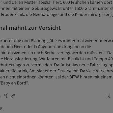
 und deren Mütter spezialisiert. 600 Frühchen kämen dort 
 ihnen mit einem Geburtsgewicht unter 1500 Gramm. Interdi
e Frauenklinik, die Neonatologie und die Kinderchirurgie e
nal mahnt zur Vorsicht
orbereitung und Planung gäbe es immer mal wieder unerwa
 denen Neu- oder Frühgeborene dringend in die
intensivmedizin nach Bethel verlegt werden müssten. "Das 
e Herausforderung. Wir fahren mit Blaulicht und Tempo 40
chütterungen zu vermeiden. Dafür ist das neue Fahrzeug op
Rainer Kleibrink, Amtsleiter der Feuerwehr. Da viele Verkehr
ten nicht einordnen könnten, sei der BITW hinten mit einem
 "Baby an Bord".
e: