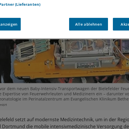
 Partner (Lieferanten)
 anzeigen
Alle ablehnen
Akz
vor dem neuen Baby-Intensiv-Transportwagen der Bielefelder Feue
e Expertise von Feuerwehrleuten und Medizinern ein – darunter von
r Neonatologie im Perinatalzentrum am Evangelischen Klinikum Bethe
gGmbH
elefeld setzt auf modernste Medizintechnik, um in der Regi
 Dortmund die mobile intensivmedizinische Versorgung de