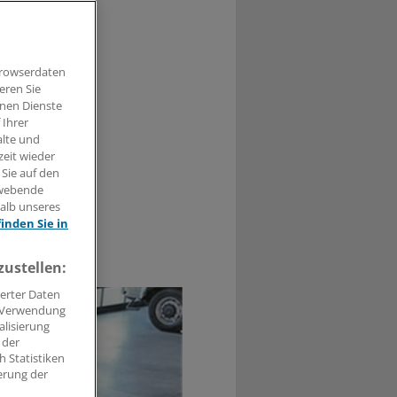
hafft und
ugeborene
Browserdaten
eren Sie
hnen Dienste
 Ihrer
alte und
zeit wieder
 Sie auf den
hwebende
halb unseres
finden Sie in
0
zustellen:
erter Daten
. Verwendung
alisierung
 der
 Statistiken
erung der