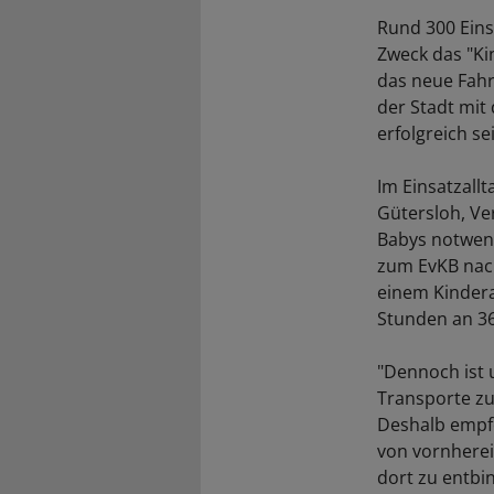
Rund 300 Einsä
Zweck das "Kin
das neue Fah
der Stadt mit
erfolgreich se
Im Einsatzall
Gütersloh, Ve
Babys notwend
zum EvKB nach
einem Kindera
Stunden an 36
"Dennoch ist 
Transporte zu
Deshalb empfe
von vornherei
dort zu entbi