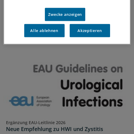
besonderen Wirkmechanismus
Für die Langzeitprophylaxe von Harnwegsinfektionen
Zwecke anzeigen
sind geringe Resistenzraten und gute Verträglichkeit
entscheidend. Eine neue Studie zeigt, warum dieses
Alle ablehnen
Akzeptieren
Antibiotikum beides erfüllt.
ANZEIGE
|
MIP Pharma GmbH
Ergänzung EAU-Leitlinie 2026
Neue Empfehlung zu HWI und Zystitis