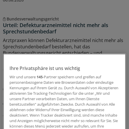
Bundesverwaltungsgericht
Urteil: Defekturarzneimittel nicht mehr als
Sprechstundenbedarf
Arztpraxen können Defekturarzneimittel nicht mehr als
Sprechstundenbedarf bestellen, hat das
Bundesverwaltungsgericht entschieden – und
klargestellt, welche Anlässe als zulässig gelten.
Ihre Privatsphäre ist uns wichtig
06.08.2026
Wir und unsere
145
-Partner speichern und greifen auf
personenbezogene Daten wie Browserdaten oder eindeutige
Kennungen auf Ihrem Gerät zu. Durch Auswahl von Akzeptieren
GKV-Spargesetz
aktivieren Sie Tracking-Technologien für die unter „Wir und
Sparliste der KBV: So hoch könnten die Verluste
unsere Partner verarbeiten Daten, um Ihnen Dienste
jeder Praxis sein
bereitzustellen“ aufgeführten Zwecke. Durch Auswahl von Alle
Die Kassenärztliche Bundesvereinigung hat eine Liste
ablehnen oder Widerruf Ihrer Einwilligung werden diese
deaktiviert. Wenn Tracker deaktiviert sind, sind manche Inhalte
vorgelegt, in der sie die möglichen finanziellen Folgen
und Anzeigen möglicherweise nicht mehr so relevant für Sie. Sie
des GKV-Spargesetzes pro Ärztin bzw. Arzt auflistet. Die
können dieses Menü jederzeit wieder aufrufen, um Ihre