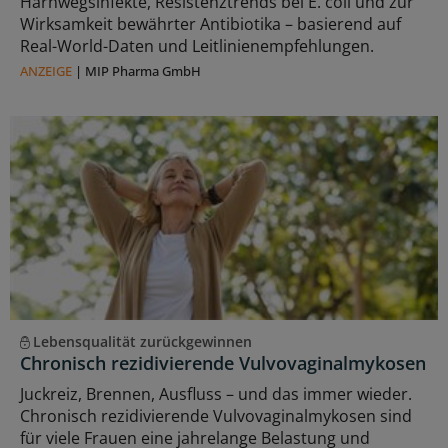
Harnwegsinfekte, Resistenztrends bei E. coli und zur
Wirksamkeit bewährter Antibiotika – basierend auf
Real-World-Daten und Leitlinienempfehlungen.
ANZEIGE
|
MIP Pharma GmbH
Lebensqualität zurückgewinnen
Chronisch rezidivierende Vulvovaginalmykosen
Juckreiz, Brennen, Ausfluss – und das immer wieder.
Chronisch rezidivierende Vulvovaginalmykosen sind
für viele Frauen eine jahrelange Belastung und