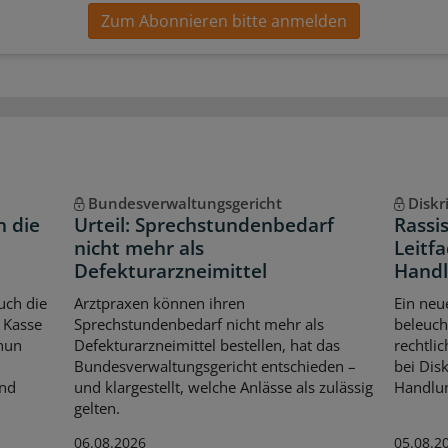
Zum Abonnieren bitte anmelden
Bundesverwaltungsgericht
Diskr
n die
Urteil: Sprechstundenbedarf
Rassi
nicht mehr als
Leitfa
Defekturarzneimittel
Handl
uch die
Arztpraxen können ihren
Ein neu
 Kasse
Sprechstundenbedarf nicht mehr als
beleuch
 nun
Defekturarzneimittel bestellen, hat das
rechtli
Bundesverwaltungsgericht entschieden –
bei Dis
Und
und klargestellt, welche Anlässe als zulässig
Handlun
gelten.
06.08.2026
05.08.2