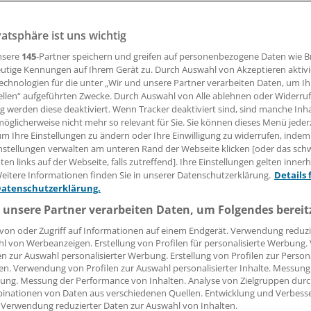
vatsphäre ist uns wichtig
20.01.2016, 12:49 Uhr
nsere
145
-Partner speichern und greifen auf personenbezogene Daten wie 
utige Kennungen auf Ihrem Gerät zu. Durch Auswahl von Akzeptieren aktivi
echnologien für die unter „Wir und unsere Partner verarbeiten Daten, um I
ellen“ aufgeführten Zwecke. Durch Auswahl von Alle ablehnen oder Widerruf
s als in der gesetzlichen Unfallversicherung können Beruf
ng werden diese deaktiviert. Wenn Tracker deaktiviert sind, sind manche Inh
cht rückwirkend anerkannt werden.
öglicherweise nicht mehr so relevant für Sie. Sie können dieses Menü jeder
um Ihre Einstellungen zu ändern oder Ihre Einwilligung zu widerrufen, indem
nstellungen verwalten am unteren Rand der Webseite klicken [oder das sc
 muss schon im Zeitpunkt der Erkrankung in die Liste der
en links auf der Webseite, falls zutreffend]. Ihre Einstellungen gelten inner
iten aufgenommen worden sein, wie jetzt das Bundesverwa
eitere Informationen finden Sie in unserer Datenschutzerklärung.
Details 
schied.
Datenschutzerklärung.
 unsere Partner verarbeiten Daten, um Folgendes bereit
von oder Zugriff auf Informationen auf einem Endgerät. Verwendung reduzi
l von Werbeanzeigen. Erstellung von Profilen für personalisierte Werbung
en zur Auswahl personalisierter Werbung. Erstellung von Profilen zur Person
en. Verwendung von Profilen zur Auswahl personalisierter Inhalte. Messung
ung. Messung der Performance von Inhalten. Analyse von Zielgruppen durch
inationen von Daten aus verschiedenen Quellen. Entwicklung und Verbess
 Verwendung reduzierter Daten zur Auswahl von Inhalten.