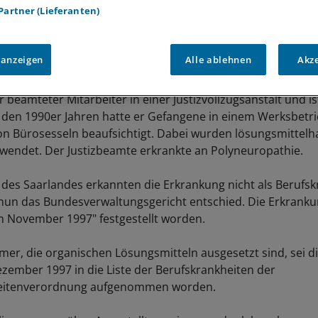
 Partner (Lieferanten)
 anzeigen
Alle ablehnen
Akz
 beamteter Mitarbeiter in einer Justizvollzugsanstalt und i
 den 1990er Jahren hatte er Gefangene in einem Werksbetri
on Bürosesseln beaufsichtigt. Dabei wurden lösungsmittelha
rwendet. Der Justizbeamte erkrankte an Polyneuropathie.
des Saarlandes erkannten die Erkrankung nicht als Berufskr
 nun das Bundesverwaltungsgericht entschied. Die Erkranku
m November 1997" festgestellt worden.
mer, die organischen Lösungsmitteln ausgesetzt sind, sei d
ezember 1997 in die Liste der Berufskrankheiten der
eitenverordnung aufgenommen worden.