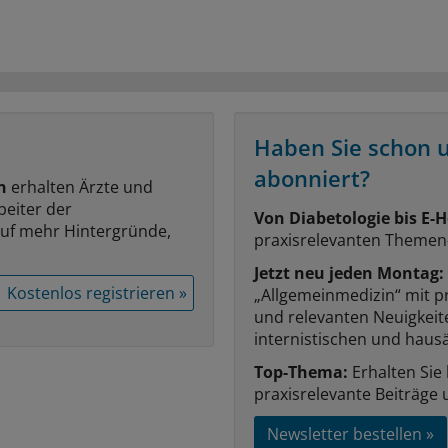
Haben Sie schon 
abonniert?
n
erhalten Ärzte und
beiter der
Von Diabetologie bis E-H
auf mehr Hintergründe,
praxisrelevanten Themen
Jetzt neu jeden Montag:
Kostenlos registrieren »
„Allgemeinmedizin“ mit p
und relevanten Neuigkei
internistischen und hausä
Top-Thema:
Erhalten Sie
praxisrelevante Beiträge 
Newsletter bestellen »