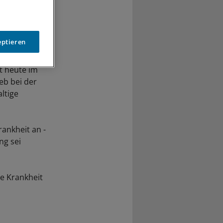
eptieren
st heute im
eb bei der
ltige
ankheit an -
ng sei
ie Krankheit