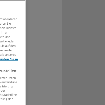
Browserdaten
0
eren Sie
hnen Dienste
 Ihrer
skrankheiten
alte und
zeit wieder
 Sie auf den
hwebende
halb unseres
ltungsgericht
finden Sie in
zustellen:
erter Daten
. Verwendung
alisierung
 der
 Statistiken
erung der