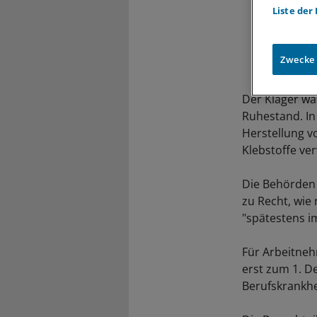
Liste der
Zwecke
Der Kläger war
Ruhestand. In
Herstellung v
Klebstoffe ve
Die Behörden 
zu Recht, wie
"spätestens i
Für Arbeitneh
erst zum 1. D
Berufskrankh