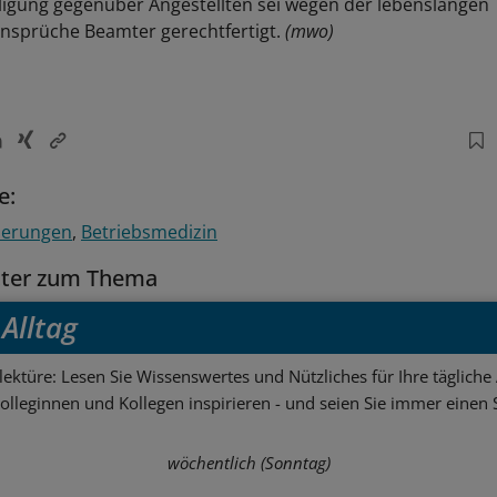
ligung gegenüber Angestellten sei wegen der lebenslangen
nsprüche Beamter gerechtfertigt.
(mwo)
e:
herungen
Betriebsmedizin
tter zum Thema
Alltag
ektüre: Lesen Sie Wissenswertes und Nützliches für Ihre tägliche 
Kolleginnen und Kollegen inspirieren - und seien Sie immer einen S
wöchentlich (Sonntag)