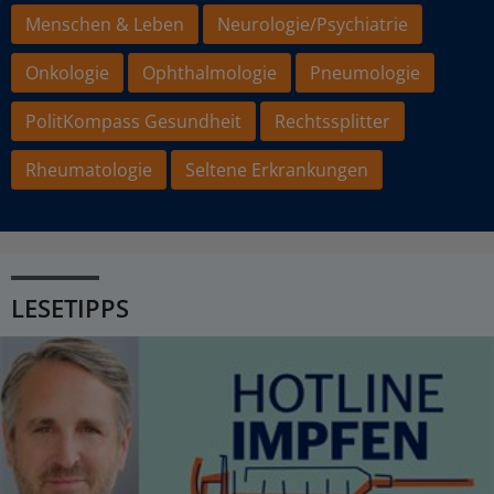
Menschen & Leben
Neurologie/Psychiatrie
Onkologie
Ophthalmologie
Pneumologie
PolitKompass Gesundheit
Rechtssplitter
Rheumatologie
Seltene Erkrankungen
LESETIPPS