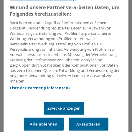
welche Ausnahmen gelten.
Wir und unsere Partner verarbeiten Daten, um
06.08.2026
Folgendes bereitzustellen:
Speichern von oder Zugriff auf Informationen auf einem
Endgerät. Verwendung reduzierter Daten zur Auswahl von
Bundesverwaltungsgericht
Werbeanzeigen. Erstellung von Profilen für personalisierte
Urteil: Defekturarzneimittel nicht mehr als
Werbung. Verwendung von Profilen zur Auswahl
Sprechstundenbedarf
personalisierter Werbung. Erstellung von Profilen zur
Personalisierung von Inhalten. Verwendung von Profilen zur
Arztpraxen können Defekturarzneimittel nicht mehr als
Auswahl personalisierter Inhalte. Messung der Werbeleistung.
Sprechstundenbedarf bestellen, hat das
Messung der Performance von Inhalten. Analyse von
Zielgruppen durch Statistiken oder Kombinationen von Daten
Bundesverwaltungsgericht entschieden – und
aus verschiedenen Quellen. Entwicklung und Verbesserung der
klargestellt, welche Anlässe als zulässig gelten.
Angebote. Verwendung reduzierter Daten zur Auswahl von
Inhalten.
06.08.2026
Liste der Partner (Lieferanten)
Diskriminierung
Zwecke anzeigen
Rassismus in der Praxis: Neuer Leitfaden klärt
über rechtliche Handlungsmöglichkeiten auf
Alle ablehnen
Akzeptieren
Ein neuer Leitfaden der Charité Berlin beleuchtet
anhand realer Fälle die rechtliche Verantwortung von