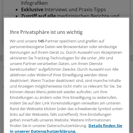
Infografiken
Exklusive
Interviews und Praxis-Tipps
Zugriff auf alle
medizinischen Berichte und
Kommentare
Ihre Privatsphäre ist uns wichtig
Voraussetzungen für den Zugang
Wir und unsere
145
-Partner speichern und greifen auf
personenbezogene Daten wie Browserdaten oder eindeutige
Kennungen auf Ihrem Gerät zu. Durch Auswahl von Akzeptieren
aktivieren Sie Tracking-Technologien für die unter „Wir und
unsere Partner verarbeiten Daten, um Ihnen Dienste
bereitzustellen“ aufgeführten Zwecke. Durch Auswahl von Alle
MEHR ZUM THEMA
ablehnen oder Widerruf Ihrer Einwilligung werden diese
deaktiviert. Wenn Tracker deaktiviert sind, sind manche Inhalte
und Anzeigen möglicherweise nicht mehr so relevant für Sie. Sie
Rezept
können dieses Menü jederzeit wieder aufrufen, um Ihre
KBV und Krankenkassen präzisieren die neuen
Einstellungen zu ändern oder Ihre Einwilligung zu widerrufen,
Regeln zur Cannabistherapie
indem Sie auf den Link Voreinstellungen verwalten am unteren
Mit dem GKV-Spargesetz wurden auch die Regeln für die
Rand der Webseite klicken [oder das schwebende Symbol unten
links auf der Webseite, falls zutreffend]. Ihre Einstellungen
Cannabistherapie auf Kasse verschärft. KBV und
gelten innerhalb unseres Website. Weitere Informationen
Krankenkassen stellen nun klar, wie mit dem
finden Sie in unserer Datenschutzerklärung.
Details finden Sie
sechsmonatigen Therapieversuch zu verfahren ist. Und
in unserer Datenschutzerklärung.