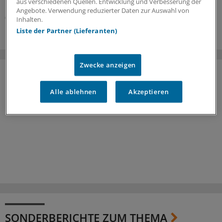
Doch hier gilt: Nur wer schreibt, der bleibt!
aus verschiedenen Quellen. Entwicklung und Verbesserung der
Angebote. Verwendung reduzierter Daten zur Auswahl von
07.08.2026
Inhalten.
Liste der Partner (Lieferanten)
Zwecke anzeigen
Alle ablehnen
Akzeptieren
SONDERBERICHTE ZUM THEMA