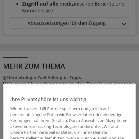
Zugriff auf alle
medizinischen Berichte und
Kommentare
Voraussetzungen für den Zugang
MEHR ZUM THEMA
Dermatologin Yael Adler gibt Tipps
Wie man Hypochondern in der Praxis am besten
begegnet
Ihre Privatsphäre ist uns wichtig
Hypochonder sind für jede Praxis eine Herausforderung.
Wie man sie kommunikativ auffängt und wie man die
Wir und unsere
145
-Partner speichern und greifen auf
Balance zwischen guter Versorgung und Vermeidung
personenbezogene Daten wie Browserdaten oder eindeutige
von Überdiagnostik wahrt, erklärt Kollegin
Yael Adler
im
Kennungen auf Ihrem Gerät zu. Durch Auswahl von Akzeptieren
aktivieren Sie Tracking-Technologien für die unter „Wir und
Interview.
unsere Partner verarbeiten Daten, um Ihnen Dienste
bereitzustellen“ aufgeführten Zwecke. Durch Auswahl von Alle
09.08.2026