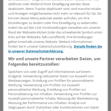
ablehnen oder Widerruf Ihrer Einwilligung werden diese
deaktiviert. Wenn Tracker deaktiviert sind, sind manche Inhalte
und Anzeigen möglicherweise nicht mehr so relevant für Sie. Sie
Notfallversorgung
können dieses Menü jederzeit wieder aufrufen, um Ihre
Neuer Bereitschaftsdienst in Nordrhein ist ein
Einstellungen zu ändern oder Ihre Einwilligung zu widerrufen,
Erfolgsmodell
indem Sie auf den Link Voreinstellungen verwalten am unteren
Rand der Webseite klicken [oder das schwebende Symbol unten
In nur zwölf Stunden waren die 6.000 Fahrdienste
links auf der Webseite, falls zutreffend]. Ihre Einstellungen
vergeben: Der neu strukturierte ärztliche
gelten innerhalb unseres Website. Weitere Informationen
Bereitschaftsdienst in Nordrhein wird gut angenommen.
finden Sie in unserer Datenschutzerklärung.
Details finden Sie
Zuständig sind spezielle Kooperationsmediziner.
in unserer Datenschutzerklärung.
Wir und unsere Partner verarbeiten Daten, um
07.08.2026
Folgendes bereitzustellen:
Speichern von oder Zugriff auf Informationen auf einem
Abrechnung
Endgerät. Verwendung reduzierter Daten zur Auswahl von
Werbeanzeigen. Erstellung von Profilen für personalisierte
KV Rheinland-Pfalz rät prophylaktisch weiterhin
Werbung. Verwendung von Profilen zur Auswahl
ePA-Befüllung abzurechnen
personalisierter Werbung. Erstellung von Profilen zur
Personalisierung von Inhalten. Verwendung von Profilen zur
Honorar für ePA-Befüllung ist seit August Geschichte.
Auswahl personalisierter Inhalte. Messung der Werbeleistung.
Nicht so bei den Zahnärzten, die dürfen noch bis
Messung der Performance von Inhalten. Analyse von
Jahresende. Das wollen KBV und KVen auch erreichen.
Zielgruppen durch Statistiken oder Kombinationen von Daten