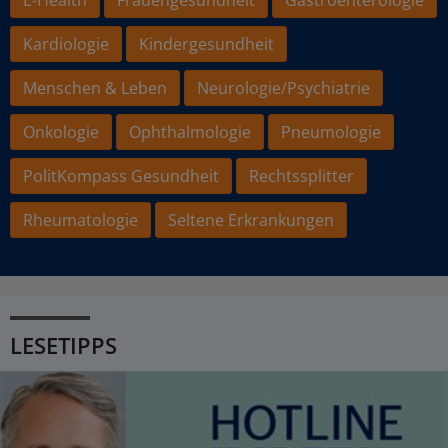
E-Health
Frauengesundheit
Gastroenterologie
Kardiologie
Kindergesundheit
Menschen & Leben
Neurologie/Psychiatrie
Onkologie
Ophthalmologie
Pneumologie
PolitKompass Gesundheit
Rechtssplitter
Rheumatologie
Seltene Erkrankungen
LESETIPPS