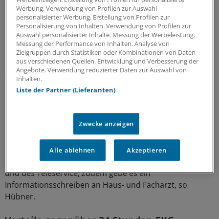
ist und einen Doktor in Gesundheitswissenschaften hat.
Werbung. Verwendung von Profilen zur Auswahl
personalisierter Werbung. Erstellung von Profilen zur
Der Nutzer könne dann den Rhythmusreport und die
Personalisierung von Inhalten. Verwendung von Profilen zur
ausführliche Bewertung ausdrucken und seinem Arzt
Auswahl personalisierter Inhalte. Messung der Werbeleistung.
zeigen.
Messung der Performance von Inhalten. Analyse von
Zielgruppen durch Statistiken oder Kombinationen von Daten
aus verschiedenen Quellen. Entwicklung und Verbesserung der
Die App könnte auch von Krankenkassen genutzt
Angebote. Verwendung reduzierter Daten zur Auswahl von
werden, so Hübner. Die Kassen könnten sie
Inhalten.
beispielsweise Versicherten mit erhöhten
Liste der Partner (Lieferanten)
Risikomerkmalen anbieten. "Ein Krankenkassen-Mitglied
könnte die App dann beispielsweise ein Quartal lang
Zwecke anzeigen
regelmäßig nutzen".
Hierfür gebe es auch eine Erinnerungsfunktion. Das
Alle ablehnen
Akzeptieren
Mitglied bekomme einen Code zum Freischalten der App
und des Teleservice, zudem gebe es ein
Informationsschreiben an Haus- und Facharzt, so
Hübner.