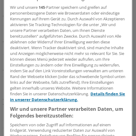
Forschung und Entwicklung.
Wir und unsere
145
-Partner speichern und greifen auf
personenbezogene Daten wie Browserdaten oder eindeutige
Von der App gibt es eine kostenfreie Version, die mit
Kennungen auf Ihrem Gerät zu. Durch Auswahl von Akzeptieren
einem Kurztest den Herzrhythmus analysiert. "Für 25
aktivieren Sie Tracking-Technologien für die unter „Wir und
unsere Partner verarbeiten Daten, um Ihnen Dienste
Euro im Jahr gibt es eine Version, die länger und somit
bereitzustellen“ aufgeführten Zwecke. Durch Auswahl von Alle
genauer misst sowie die Daten in EKG-vergleichbare
ablehnen oder Widerruf Ihrer Einwilligung werden diese
PDF-Dokumente umwandelt, die der behandelnde Arzt
deaktiviert. Wenn Tracker deaktiviert sind, sind manche Inhalte
dann auch auswerten kann", erläutert Hübner.
und Anzeigen möglicherweise nicht mehr so relevant für Sie. Sie
können dieses Menü jederzeit wieder aufrufen, um Ihre
Einstellungen zu ändern oder Ihre Einwilligung zu widerrufen,
Ab März könnten sowohl Anwender wie auch Ärzte
indem Sie auf den Link Voreinstellungen verwalten am unteren
durch einen medizinisch-technischen Teleservice
Rand der Webseite klicken [oder das schwebende Symbol unten
links auf der Webseite, falls zutreffend]. Ihre Einstellungen
unterstützt werden, der von einem Ulmer
gelten innerhalb unseres Website. Weitere Informationen
Kardiologenteam organisiert wird. Ergebnisse und
finden Sie in unserer Datenschutzerklärung.
Details finden Sie
Auffälligkeiten würden hier von spezialisiertem Personal
in unserer Datenschutzerklärung.
validiert und mögliche Fehlmessungen identifiziert.
Wir und unsere Partner verarbeiten Daten, um
"Bestätigt das Team die gemessenen Werte und kann
Folgendes bereitzustellen:
eine Fehlmessung ausgeschlossen werden, wird eine
Speichern von oder Zugriff auf Informationen auf einem
ausführliche Bewertung in die App zurückgespielt",
Endgerät. Verwendung reduzierter Daten zur Auswahl von
erklärt Hübner, der Diplom-Ingenieur für Medizintechnik
Werbeanzeigen. Erstellung von Profilen für personalisierte