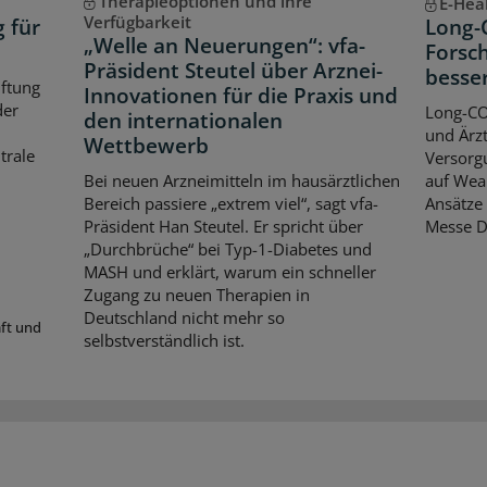
Therapieoptionen und ihre
E-Hea
Verfügbarkeit
g für
Long-
„Welle an Neuerungen“: vfa-
Forsch
Präsident Steutel über Arznei-
besse
iftung
Innovationen für die Praxis und
der
Long-CO
den internationalen
und Ärzt
Wettbewerb
trale
Versorgu
Bei neuen Arzneimitteln im hausärztlichen
auf Wear
Bereich passiere „extrem viel“, sagt vfa-
Ansätze 
Präsident Han Steutel. Er spricht über
Messe D
„Durchbrüche“ bei Typ-1-Diabetes und
MASH und erklärt, warum ein schneller
Zugang zu neuen Therapien in
Deutschland nicht mehr so
aft und
selbstverständlich ist.