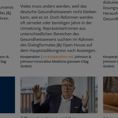
diskutie
Vieles muss anders werden, weil das
unseres
lösungso
deutsche Gesundheitswesen nicht bleiben
as J&J
Herausf
kann, wie es ist. Doch Reformen werden
hren.
Gesundh
oft zerredet oder benötigen Jahre in der
Umsetzung. Repräsentant:innen aus
unterschiedlichen Bereichen des
Gesundheitswesens suchten im Rahmen
des Dialogformates J&J Open House auf
dem Hauptstadtkongress nach Auswegen.
son &
Kooperation
|
In Kooperation mit:
Johnson &
Kooperat
ilag
Johnson Innovative Medicine (Janssen-Cilag
Johnson I
GmbH)
GmbH)