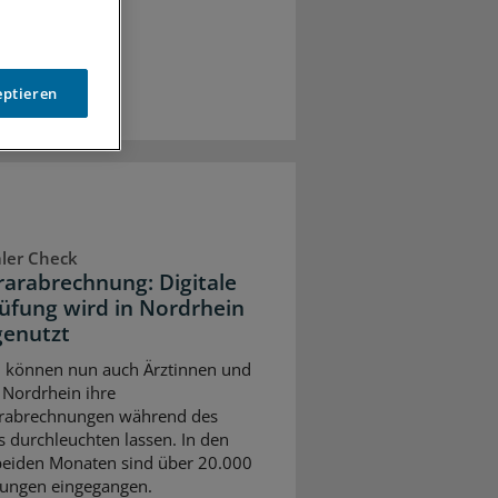
eptieren
aler Check
arabrechnung: Digitale
üfung wird in Nordrhein
genutzt
ni können nun auch Ärztinnen und
n Nordrhein ihre
rabrechnungen während des
s durchleuchten lassen. In den
beiden Monaten sind über 20.000
ungen eingegangen.