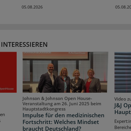
05.08.2026
05.08.2
 INTERESSIEREN
Johnson & Johnson Open House-
Video z
Veranstaltung am 26. Juni 2025 beim
J&J O
Hauptstadtkongress
Haupt
Impulse für den medizinischen
ten
s
Fortschritt: Welches Mindset
Expert:i
Bereich
braucht Deutschland?