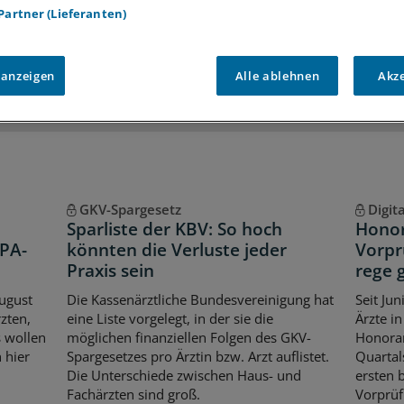
 Partner (Lieferanten)
iff auf alle
medizinischen Berichte und Kommentare
Voraussetzungen für den Zugang
 anzeigen
Alle ablehnen
Akz
GKV-Spargesetz
Digit
Sparliste der KBV: So hoch
Honor
ePA-
könnten die Verluste jeder
Vorpr
Praxis sein
rege 
August
Die Kassenärztliche Bundesvereinigung hat
Seit Ju
zten,
eine Liste vorgelegt, in der sie die
Ärzte i
s wollen
möglichen finanziellen Folgen des GKV-
Honora
 hier
Spargesetzes pro Ärztin bzw. Arzt auflistet.
Quartal
Die Unterschiede zwischen Haus- und
ersten 
Fachärzten sind groß.
Vorprüf