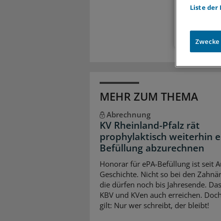
Liste der
Zugr
Zwecke
MEHR ZUM THEMA
Abrechnung
KV Rheinland-Pfalz rät
prophylaktisch weiterhin 
Befüllung abzurechnen
Honorar für ePA-Befüllung ist seit 
Geschichte. Nicht so bei den Zahnär
die dürfen noch bis Jahresende. Da
KBV und KVen auch erreichen. Doch
gilt: Nur wer schreibt, der bleibt!