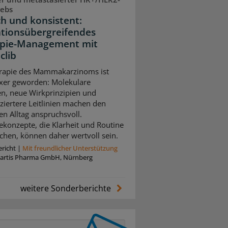
rebs
ch und konsistent:
ationsübergreifendes
pie-Management mit
clib
rapie des Mammakarzinoms ist
xer geworden: Molekulare
n, neue Wirkprinzipien und
nziertere Leitlinien machen den
en Alltag anspruchsvoll.
ekonzepte, die Klarheit und Routine
chen, können daher wertvoll sein.
richt
|
Mit freundlicher Unterstützung
artis Pharma GmbH, Nürnberg
weitere Sonderberichte