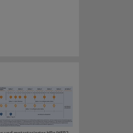
r und metastasierter HR+/HER2-