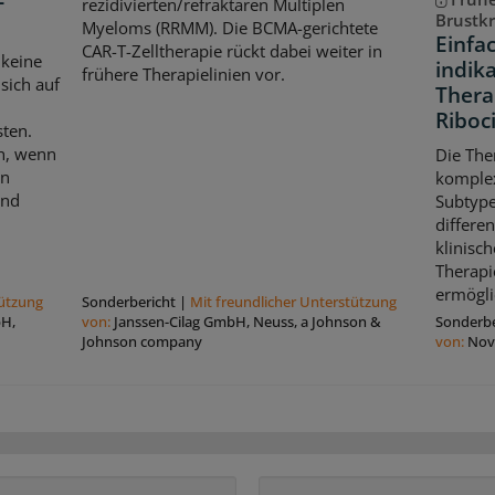
-
rezidivierten/refraktären Multiplen
Brustk
Myeloms (RRMM). Die BCMA-gerichtete
Einfa
CAR-T-Zelltherapie rückt dabei weiter in
 keine
indik
frühere Therapielinien vor.
sich auf
Thera
Riboci
sten.
ch, wenn
Die The
en
komple
und
Subtype
differe
klinisch
Therapi
ermögli
tützung
Sonderbericht
|
Mit freundlicher Unterstützung
bH,
von:
Janssen-Cilag GmbH, Neuss, a Johnson &
Sonderbe
Johnson company
von:
Nov