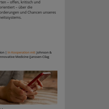
rten – offen, kritisch und
rientiert – über die
orderungen und Chancen unseres
eitssystems.
ion
|
In Kooperation mit:
Johnson &
nnovative Medicine (Janssen-Cilag