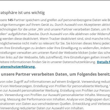
vatsphäre ist uns wichtig
n EBM-Leistungen im Rahmen des Lungenkrebs-Screenings 
ngen will, braucht dafür eine spezielle Fortbildung. Für Ha
nsere
145
-Partner speichern und greifen auf personenbezogene Daten wie 
 keine allzu große Hürde.
utige Kennungen auf Ihrem Gerät zu. Durch Auswahl von Akzeptieren aktivi
echnologien für die unter „Wir und unsere Partner verarbeiten Daten, um I
ellen“ aufgeführten Zwecke. Durch Auswahl von Alle ablehnen oder Widerruf
ng werden diese deaktiviert. Wenn Tracker deaktiviert sind, sind manche Inh
 Leserin, lieber Leser,
öglicherweise nicht mehr so relevant für Sie. Sie können dieses Menü jeder
um Ihre Einstellungen zu ändern oder Ihre Einwilligung zu widerrufen, indem
tändigen Beitrag können Sie lesen, sobald Sie sich eingelogg
nstellungen verwalten am unteren Rand der Webseite klicken [oder das sc
en links auf der Webseite, falls zutreffend]. Ihre Einstellungen gelten inner
Jetzt anmelden »
Kostenlos registriere
eitere Informationen finden Sie in unserer Datenschutzerklärung.
Details 
Datenschutzerklärung.
 vergessen?
 unsere Partner verarbeiten Daten, um Folgendes bereit
es Problem beim Login?
von oder Zugriff auf Informationen auf einem Endgerät. Verwendung reduzi
l von Werbeanzeigen. Erstellung von Profilen für personalisierte Werbung
dung ist mit wenigen Klicks erledigt und kostenlos.
en zur Auswahl personalisierter Werbung. Erstellung von Profilen zur Person
teile des kostenlosen Login:
en. Verwendung von Profilen zur Auswahl personalisierter Inhalte. Messung
ung. Messung der Performance von Inhalten. Analyse von Zielgruppen durch
r
Analysen, Hintergründe und Infografiken
inationen von Daten aus verschiedenen Quellen. Entwicklung und Verbess
 Verwendung reduzierter Daten zur Auswahl von Inhalten.
usive
Interviews und Praxis-Tipps