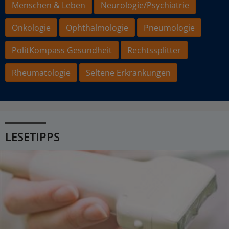
Menschen & Leben
Neurologie/Psychiatrie
Onkologie
Ophthalmologie
Pneumologie
PolitKompass Gesundheit
Rechtssplitter
Rheumatologie
Seltene Erkrankungen
LESETIPPS