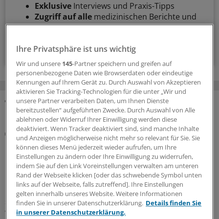
Exklusive
Interviews und Praxis-Tipps
Zugriff auf alle
medizinischen Berichte und
Kommentare
Voraussetzungen für den Zugang
Ihre Privatsphäre ist uns wichtig
Wir und unsere
145
-Partner speichern und greifen auf
personenbezogene Daten wie Browserdaten oder eindeutige
Kennungen auf Ihrem Gerät zu. Durch Auswahl von Akzeptieren
aktivieren Sie Tracking-Technologien für die unter „Wir und
unsere Partner verarbeiten Daten, um Ihnen Dienste
bereitzustellen“ aufgeführten Zwecke. Durch Auswahl von Alle
MEHR ZUM THEMA
ablehnen oder Widerruf Ihrer Einwilligung werden diese
deaktiviert. Wenn Tracker deaktiviert sind, sind manche Inhalte
Rezept
und Anzeigen möglicherweise nicht mehr so relevant für Sie. Sie
KBV und Krankenkassen präzisieren die neuen
können dieses Menü jederzeit wieder aufrufen, um Ihre
Regeln zur Cannabistherapie
Einstellungen zu ändern oder Ihre Einwilligung zu widerrufen,
indem Sie auf den Link Voreinstellungen verwalten am unteren
Mit dem GKV-Spargesetz wurden auch die Regeln für die
Rand der Webseite klicken [oder das schwebende Symbol unten
Cannabistherapie auf Kasse verschärft. KBV und
links auf der Webseite, falls zutreffend]. Ihre Einstellungen
Krankenkassen stellen nun klar, wie mit dem
gelten innerhalb unseres Website. Weitere Informationen
sechsmonatigen Therapieversuch zu verfahren ist. Und
finden Sie in unserer Datenschutzerklärung.
Details finden Sie
welche Ausnahmen gelten.
in unserer Datenschutzerklärung.