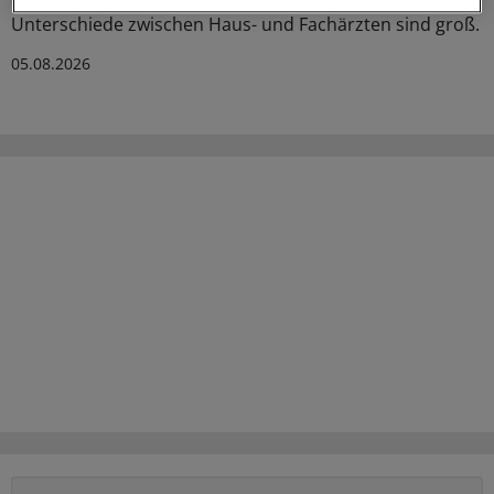
des GKV-Spargesetzes pro Ärztin bzw. Arzt auflistet. Die
Unterschiede zwischen Haus- und Fachärzten sind groß.
05.08.2026