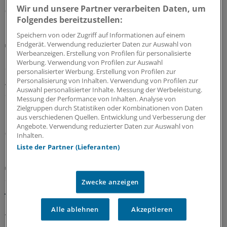
Wir und unsere Partner verarbeiten Daten, um
06.08.2026
Folgendes bereitzustellen:
Speichern von oder Zugriff auf Informationen auf einem
Bundesverwaltungsgericht
Endgerät. Verwendung reduzierter Daten zur Auswahl von
Werbeanzeigen. Erstellung von Profilen für personalisierte
Urteil: Defekturarzneimittel nicht mehr als
Werbung. Verwendung von Profilen zur Auswahl
Sprechstundenbedarf
personalisierter Werbung. Erstellung von Profilen zur
Personalisierung von Inhalten. Verwendung von Profilen zur
Arztpraxen können Defekturarzneimittel nicht mehr als
Auswahl personalisierter Inhalte. Messung der Werbeleistung.
Sprechstundenbedarf bestellen, hat das
Messung der Performance von Inhalten. Analyse von
Bundesverwaltungsgericht entschieden – und
Zielgruppen durch Statistiken oder Kombinationen von Daten
klargestellt, welche Anlässe als zulässig gelten.
aus verschiedenen Quellen. Entwicklung und Verbesserung der
Angebote. Verwendung reduzierter Daten zur Auswahl von
06.08.2026
Inhalten.
Liste der Partner (Lieferanten)
GKV-Spargesetz
Sparliste der KBV: So hoch könnten die Verluste
Zwecke anzeigen
jeder Praxis sein
Die Kassenärztliche Bundesvereinigung hat eine Liste
Alle ablehnen
Akzeptieren
vorgelegt, in der sie die möglichen finanziellen Folgen