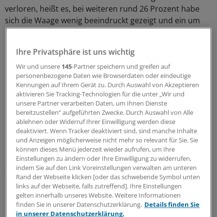
verloren, heißt es, bei weiteren rund 26 Prozent habe
sich die Waage wenig beeindruckt gezeigt und ein um
maximal zwei Kilogramm reduziertes Körpergewicht
mitgeteilt. Nur 18 Prozent hätten einen anhaltenden
Ihre Privatsphäre ist uns wichtig
Gewichtsverlust erzielt. Im Durchschnitt bewerteten
Kunden die von ihnen verwendeten Markenprodukte
Wir und unsere
145
-Partner speichern und greifen auf
personenbezogene Daten wie Browserdaten oder eindeutige
demnach mit "ausreichend"; nur vier von elf Marken
Kennungen auf Ihrem Gerät zu. Durch Auswahl von Akzeptieren
hätten ein befriedigendes Gesamturteil erreicht. Am
aktivieren Sie Tracking-Technologien für die unter „Wir und
kritischsten wird die Wirksamkeit gesehen: Rund 61
unsere Partner verarbeiten Daten, um Ihnen Dienste
Prozent geben zur Wirkung ihres Diätprodukts kein
bereitzustellen“ aufgeführten Zwecke. Durch Auswahl von Alle
ablehnen oder Widerruf Ihrer Einwilligung werden diese
positives Urteil ab; sehr zufrieden sind hiermit nicht
deaktiviert. Wenn Tracker deaktiviert sind, sind manche Inhalte
einmal sechs Prozent der Befragten.
und Anzeigen möglicherweise nicht mehr so relevant für Sie. Sie
können dieses Menü jederzeit wieder aufrufen, um Ihre
Einstellungen zu ändern oder Ihre Einwilligung zu widerrufen,
Bei aller Kritik bewerte die Mehrheit der Kunden aber
indem Sie auf den Link Voreinstellungen verwalten am unteren
sowohl das Markenimage als auch den Bereich
Rand der Webseite klicken [oder das schwebende Symbol unten
Information und Aufklärung der Hersteller positiv.
(maw)
links auf der Webseite, falls zutreffend]. Ihre Einstellungen
gelten innerhalb unseres Website. Weitere Informationen
finden Sie in unserer Datenschutzerklärung.
Details finden Sie
0
in unserer Datenschutzerklärung.