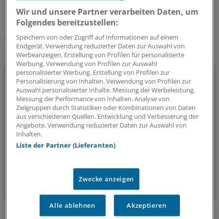
Wir und unsere Partner verarbeiten Daten, um
Schlagworte:
Folgendes bereitzustellen:
Arzt und Patient
Rezepte & Co.
Unternehmen
Speichern von oder Zugriff auf Informationen auf einem
Endgerät. Verwendung reduzierter Daten zur Auswahl von
Ihr Newsletter zum Thema
Werbeanzeigen. Erstellung von Profilen für personalisierte
Werbung. Verwendung von Profilen zur Auswahl
Beruf & Alltag
personalisierter Werbung. Erstellung von Profilen zur
Personalisierung von Inhalten. Verwendung von Profilen zur
Auswahl personalisierter Inhalte. Messung der Werbeleistung.
Die Sonntagslektüre: Lesen Sie Wissenswertes und
Messung der Performance von Inhalten. Analyse von
Nützliches für Ihre tägliche Arbeit, lassen Sie sich von
Zielgruppen durch Statistiken oder Kombinationen von Daten
aus verschiedenen Quellen. Entwicklung und Verbesserung der
Kolleginnen und Kollegen inspirieren - und seien Sie immer
Angebote. Verwendung reduzierter Daten zur Auswahl von
einen Schritt voraus.
Inhalten.
Liste der Partner (Lieferanten)
wöchentlich (Sonntag)
Zwecke anzeigen
Zum Abonnieren bitte anmelden
Alle ablehnen
Akzeptieren