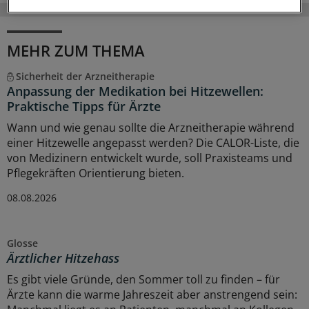
MEHR ZUM THEMA
Sicherheit der Arzneitherapie
Anpassung der Medikation bei Hitzewellen:
Praktische Tipps für Ärzte
Wann und wie genau sollte die Arzneitherapie während
einer Hitzewelle angepasst werden? Die CALOR-Liste, die
von Medizinern entwickelt wurde, soll Praxisteams und
Pflegekräften Orientierung bieten.
08.08.2026
Glosse
Ärztlicher Hitzehass
Es gibt viele Gründe, den Sommer toll zu finden – für
Ärzte kann die warme Jahreszeit aber anstrengend sein: