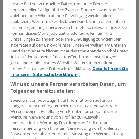
unsere Partner verarbeiten Daten, um Ihnen Dienste
bereitzustellen“ aufgeführten Zwecke. Durch Auswahl von Alle
ablehnen oder Widerruf Ihrer Einwilligung werden diese
deaktiviert. Wenn Tracker deaktiviert sind, sind manche Inhalte
und Anzeigen möglicherweise nicht mehr so relevant für Sie. Sie
können dieses Menü jederzeit wieder aufrufen, um Ihre
Einstellungen zu ändern oder Ihre Einwilligung zu widerrufen,
indem Sie auf den Link Voreinstellungen verwalten am unteren
Rand der Webseite klicken [oder das schwebende Symbol unten
links auf der Webseite, falls zutreffend]. Ihre Einstellungen
gelten innerhalb unseres Website. Weitere Informationen
finden Sie in unserer Datenschutzerklärung.
Details finden Sie
in unserer Datenschutzerklärung.
Tod billigend in Kauf genommen?
Wir und unsere Partner verarbeiten Daten, um
Folgendes bereitzustellen:
Ein Patient habe daraufhin in ein Krankenhaus gebracht
werden müssen, andere hätten sich teils in einem
Speichern von oder Zugriff auf Informationen auf einem
Endgerät. Verwendung reduzierter Daten zur Auswahl von
kritischen Zustand befunden. „Bei allen Fällen soll die
Werbeanzeigen. Erstellung von Profilen für personalisierte
Angeschuldigte jeweils den Tod der Patienten zumindest
Werbung. Verwendung von Profilen zur Auswahl
billigend in Kauf genommen haben und ihr soll auch
personalisierter Werbung. Erstellung von Profilen zur
Personalisierung von Inhalten. Verwendung von Profilen zur
bewusst gewesen sein, dass sich der Zustand der
Auswahl personalisierter Inhalte. Messung der Werbeleistung.
Patienten unmittelbar lebensbedrohlich verändern