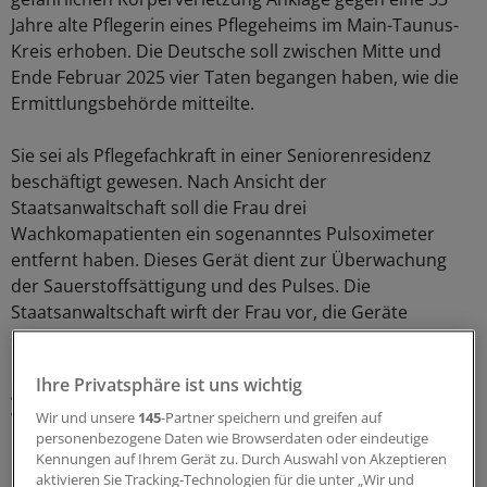
Jahre alte Pflegerin eines Pflegeheims im Main-Taunus-
Kreis erhoben. Die Deutsche soll zwischen Mitte und
Ende Februar 2025 vier Taten begangen haben, wie die
Ermittlungsbehörde mitteilte.
Sie sei als Pflegefachkraft in einer Seniorenresidenz
beschäftigt gewesen. Nach Ansicht der
Staatsanwaltschaft soll die Frau drei
Wachkomapatienten ein sogenanntes Pulsoximeter
entfernt haben. Dieses Gerät dient zur Überwachung
der Sauerstoffsättigung und des Pulses. Die
Staatsanwaltschaft wirft der Frau vor, die Geräte
entfernt zu haben, „um während ihrer Nachtschicht
nicht durch optische oder akustische Alarmsignale
Ihre Privatsphäre ist uns wichtig
gestört und zu pflegerischen Handlungen veranlasst zu
werden“.
Wir und unsere
145
-Partner speichern und greifen auf
personenbezogene Daten wie Browserdaten oder eindeutige
Kennungen auf Ihrem Gerät zu. Durch Auswahl von Akzeptieren
aktivieren Sie Tracking-Technologien für die unter „Wir und