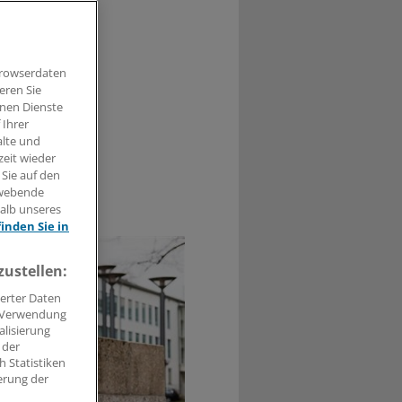
 ihren
Browserdaten
eren Sie
hnen Dienste
 Ihrer
alte und
zeit wieder
 Sie auf den
hwebende
0
halb unseres
finden Sie in
zustellen:
erter Daten
. Verwendung
alisierung
 der
 Statistiken
erung der