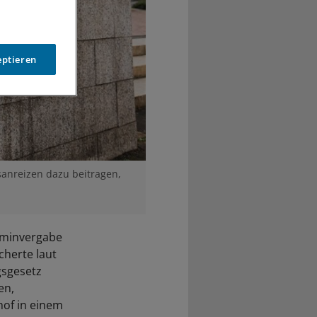
eptieren
sanreizen dazu beitragen,
rminvergabe
cherte laut
gsgesetz
en,
hof in einem