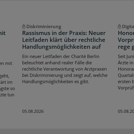
Diskriminierung
Digit
it
Rassismus in der Praxis: Neuer
Honor
Leitfaden klärt über rechtliche
Vorpr
Handlungsmöglichkeiten auf
rege 
Ein neuer Leitfaden der Charité Berlin
Seit Ju
beleuchtet anhand realer Fälle die
Ärzte i
en mit
rechtliche Verantwortung von Arztpraxen
Honora
bei Diskriminierung und zeigt auf, welche
Quartal
geht,
Handlungsmöglichkeiten es gibt.
ersten 
ärt im
Vorprüf
gste so
zte tun
05.08.2026
05.08.2