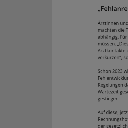
„Fehlanr
Ärztinnen und
machten die T
abhängig. Für
müssen. „Dies
Arztkontakte 
verkürzen“, s
Schon 2023 wi
Fehlentwicklu
Regelungen da
Wartezeit ges
gestiegen.
Auf diese, jet
Rechnungshof 
der gesetzlic