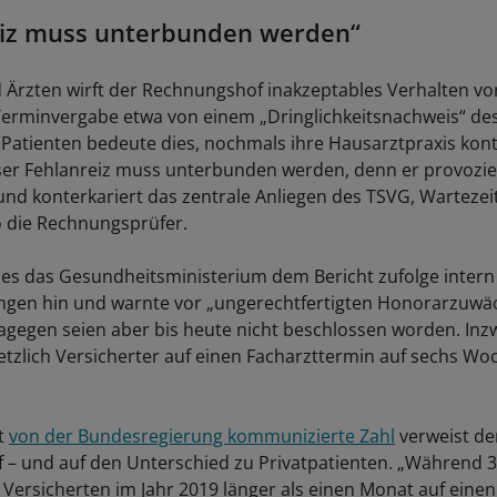
eiz muss unterbunden werden“
 Ärzten wirft der Rechnungshof inakzeptables Verhalten vo
erminvergabe etwa von einem „Dringlichkeitsnachweis“ de
 Patienten bedeute dies, nochmals ihre Hausarztpraxis kont
er Fehlanreiz muss unterbunden werden, denn er provozier
und konterkariert das zentrale Anliegen des TSVG, Wartezei
o die Rechnungsprüfer.
es das Gesundheitsministerium dem Bericht zufolge intern
ngen hin und warnte vor „ungerechtfertigten Honorarzuwä
gegen seien aber bis heute nicht beschlossen worden. Inzw
etzlich Versicherter auf einen Facharzttermin auf sechs Wo
zt
von der Bundesregierung kommunizierte Zahl
verweist de
– und auf den Unterschied zu Privatpatienten. „Während 3
h Versicherten im Jahr 2019 länger als einen Monat auf einen