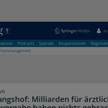
An
swissen
Podcasts
Specials
Kooperationen
Regionen
Praxismanagement
SVG
ngshof: Milliarden für ärztli
vergabe haben nichts gebrac