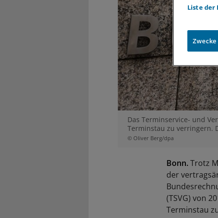
Liste der
Zwecke
Das Terminservice- und Ver
Terminstau zu verringern. 
© Oliver Berg/dpa
Bonn.
Trotz M
der vertragsä
Bundesrechnu
(TSVG) von 20
Terminstau zu