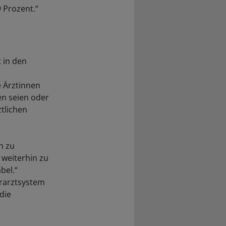
9 Prozent.“
 in den
e Ärztinnen
en seien oder
ztlichen
h zu
 weiterhin zu
bel.“
ärarztsystem
die