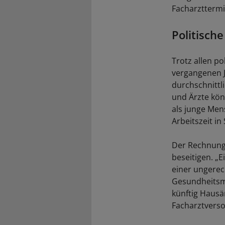
Facharzttermin
Politische
Trotz allen p
vergangenen J
durchschnittl
und Ärzte könn
als junge Men
Arbeitszeit i
Der Rechnungs
beseitigen. „
einer ungerec
Gesundheitsmi
künftig Hausä
Facharztvers