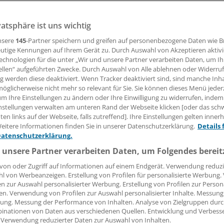
vatsphäre ist uns wichtig
hnungshof war noch nie überzeugt von Extrageld für die
iche Terminvergabe. Nun sehen sich die Rechnungsprüfer in
nsere
145
-Partner speichern und greifen auf personenbezogene Daten wie 
tigt.
utige Kennungen auf Ihrem Gerät zu. Durch Auswahl von Akzeptieren aktivi
echnologien für die unter „Wir und unsere Partner verarbeiten Daten, um I
ellen“ aufgeführten Zwecke. Durch Auswahl von Alle ablehnen oder Widerruf
ng werden diese deaktiviert. Wenn Tracker deaktiviert sind, sind manche Inh
05.02.2026, 18:26 Uhr
öglicherweise nicht mehr so relevant für Sie. Sie können dieses Menü jeder
um Ihre Einstellungen zu ändern oder Ihre Einwilligung zu widerrufen, indem
nstellungen verwalten am unteren Rand der Webseite klicken [oder das sc
en links auf der Webseite, falls zutreffend]. Ihre Einstellungen gelten inner
eitere Informationen finden Sie in unserer Datenschutzerklärung.
Details 
Datenschutzerklärung.
 unsere Partner verarbeiten Daten, um Folgendes bereit
von oder Zugriff auf Informationen auf einem Endgerät. Verwendung reduzi
l von Werbeanzeigen. Erstellung von Profilen für personalisierte Werbung
en zur Auswahl personalisierter Werbung. Erstellung von Profilen zur Person
en. Verwendung von Profilen zur Auswahl personalisierter Inhalte. Messung
ung. Messung der Performance von Inhalten. Analyse von Zielgruppen durch
inationen von Daten aus verschiedenen Quellen. Entwicklung und Verbess
 Verwendung reduzierter Daten zur Auswahl von Inhalten.