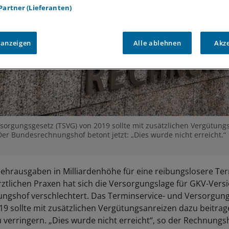
 Partner (Lieferanten)
 anzeigen
Alle ablehnen
Akz
sorgungsgesetz (TSVG) von 2019 sollte mit zusätzlichen Vergütung
Der Bundesrechnungshof betont jetzt: „Dies wurde nicht erreicht.“
ehrausgaben in Milliardenhöhe für eine reibungslosere Te
rztlichen Praxen hat sich die Versorgungslage für GKV-Versi
ngshof verschlechtert. Das Terminservice- und Versorgun
19 sollte mit zusätzlichen Vergütungsanreizen dazu beitrag
 verringern. „Dies wurde nicht erreicht“, so der Rechnungs