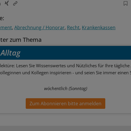
e:
ement
Abrechnung / Honorar
Recht
Krankenkassen
tter zum Thema
Alltag
ektüre: Lesen Sie Wissenswertes und Nützliches für Ihre tägliche 
Kolleginnen und Kollegen inspirieren - und seien Sie immer einen S
wöchentlich (Sonntag)
Zum Abonnieren bitte anmelden