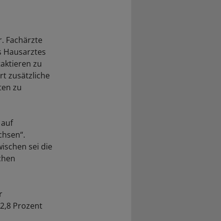
r. Fachärzte
s Hausarztes
aktieren zu
t zusätzliche
ten zu
 auf
chsen“.
ischen sei die
chen
r
2,8 Prozent