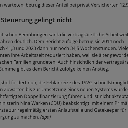
 warteten, betrug dieser Anteil bei privat Versicherten 12,
 Steuerung gelingt nicht
olitischen Bemühungen sank die vertragsärztliche Arbeitszeit
ahren deutlich. Dem Bericht zufolge betrug sie 2014 noch
ich 41,3 und 2023 dann nur noch 34,5 Wochenstunden. Viel
ten ihre Arbeitszeit reduziert haben, weil sie älter geword
schen Familien gründeten. Auch hinsichtlich der vertragsär
n Summe gibt es dem Bericht zufolge keinen Anstieg.
hof fordert nun, die Fehlanreize des TSVG schnellstmöglic
Ein Zuwarten bis zur Umsetzung eines neuen Systems würde
htfertigten Doppelfinanzierung führen und ist nicht akzepta
nisterin Nina Warken (CDU) beabsichtigt, mit einem Prim
rzte zur regelmäßig ersten Anlaufstelle und Gatekeeper für 
orgung zu machen.
(dpa)