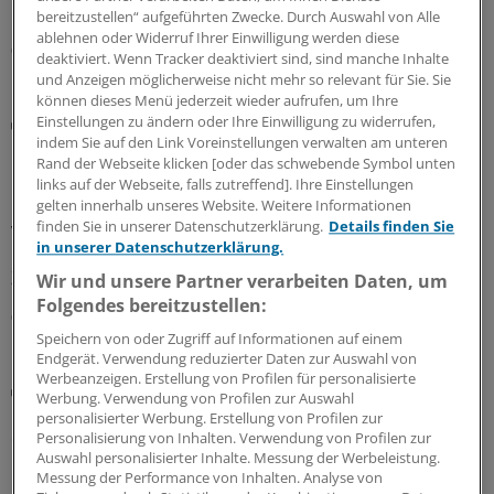
Interview.
bereitzustellen“ aufgeführten Zwecke. Durch Auswahl von Alle
ablehnen oder Widerruf Ihrer Einwilligung werden diese
09.08.2026
deaktiviert. Wenn Tracker deaktiviert sind, sind manche Inhalte
und Anzeigen möglicherweise nicht mehr so relevant für Sie. Sie
können dieses Menü jederzeit wieder aufrufen, um Ihre
Einstellungen zu ändern oder Ihre Einwilligung zu widerrufen,
Notfallversorgung
indem Sie auf den Link Voreinstellungen verwalten am unteren
Neuer Bereitschaftsdienst in Nordrhein ist ein
Rand der Webseite klicken [oder das schwebende Symbol unten
Erfolgsmodell
links auf der Webseite, falls zutreffend]. Ihre Einstellungen
In nur zwölf Stunden waren die 6.000 Fahrdienste
gelten innerhalb unseres Website. Weitere Informationen
finden Sie in unserer Datenschutzerklärung.
Details finden Sie
vergeben: Der neu strukturierte ärztliche
in unserer Datenschutzerklärung.
Bereitschaftsdienst in Nordrhein wird gut angenommen.
Zuständig sind spezielle Kooperationsmediziner.
Wir und unsere Partner verarbeiten Daten, um
Folgendes bereitzustellen:
07.08.2026
Speichern von oder Zugriff auf Informationen auf einem
Endgerät. Verwendung reduzierter Daten zur Auswahl von
Werbeanzeigen. Erstellung von Profilen für personalisierte
Abrechnung
Werbung. Verwendung von Profilen zur Auswahl
KV Rheinland-Pfalz rät prophylaktisch weiterhin
personalisierter Werbung. Erstellung von Profilen zur
ePA-Befüllung abzurechnen
Personalisierung von Inhalten. Verwendung von Profilen zur
Auswahl personalisierter Inhalte. Messung der Werbeleistung.
Honorar für ePA-Befüllung ist seit August Geschichte.
Messung der Performance von Inhalten. Analyse von