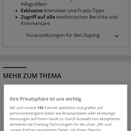
Infografiken
Exklusive
Interviews und Praxis-Tipps
Zugriff auf alle
medizinischen Berichte und
Kommentare
Voraussetzungen für den Zugang
MEHR ZUM THEMA
Dermatologin Yael Adler gibt Tipps
Wie man Hypochondern in der Praxis am besten
begegnet
Ihre Privatsphäre ist uns wichtig
Hypochonder sind für jede Praxis eine Herausforderung.
Wir und unsere
145
-Partner speichern und greifen auf
personenbezogene Daten wie Browserdaten oder eindeutige
Wie man sie kommunikativ auffängt und wie man die
Kennungen auf Ihrem Gerät zu. Durch Auswahl von Akzeptieren
Balance zwischen guter Versorgung und Vermeidung
aktivieren Sie Tracking-Technologien für die unter „Wir und
von Überdiagnostik wahrt, erklärt Kollegin
Yael Adler
im
unsere Partner verarbeiten Daten, um Ihnen Dienste