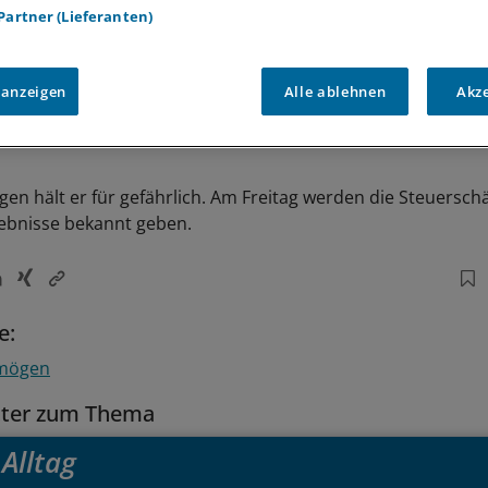
 Partner (Lieferanten)
 anzeigen
Alle ablehnen
Akz
en hält er für gefährlich. Am Freitag werden die Steuerschä
ebnisse bekannt geben.
e:
rmögen
tter zum Thema
Alltag