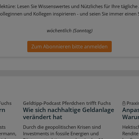
ektüre: Lesen Sie Wissenswertes und Nützliches für Ihre tägliche 
Kolleginnen und Kollegen inspirieren - und seien Sie immer einen S
wöchentlich (Sonntag)
Zum Abonnieren bitte anmelden
 Fuchs
Geldtipp-Podcast Pferdchen trifft Fuchs
Praxi
rn
Wie sich nachhaltige Geldanlage
Anpas
verändert hat
Warum
sts
Durch die geopolitischen Krisen sind
Hektisch
iermann,
Investments in fossile Energien und
Rendite