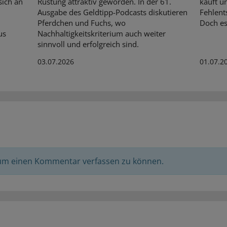
sich an
Rüstung attraktiv geworden. In der 61.
kauft un
Ausgabe des Geldtipp-Podcasts diskutieren
Fehlent
Pferdchen und Fuchs, wo
Doch es
us
Nachhaltigkeitskriterium auch weiter
sinnvoll und erfolgreich sind.
03.07.2026
01.07.2
 um einen Kommentar verfassen zu können.