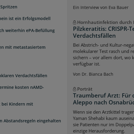
 Spritzen
Ein Interview von Eva Bauer
ein ist ein Erfolgsmodell
Hornhautinfektion durch P
Pilzkeratitis: CRISPR-T
sch weiterhin ePA-Befüllung
Verdachtsfällen
Bei Abstrich- und Kultur-negat
uen mit metastasiertem
molekularer Test rasch und re
sichern – vor allem dort, wo 
verfügbar ist.
Von Dr. Bianca Bach
unklaren Verdachtsfällen
Termine kosten nAMD-
Porträt
Traumberuf Arzt: Für 
Aleppo nach Osnabrü
 bei Kindern mit
Wenn sie den Arztkittel trage
Yaman Shehabi kaum auseina
n Abstandsregeln eingehalten
sie Patienten nur im Doppelpa
einzige Herausforderung.