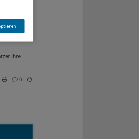
eptieren
tzer ihre
0