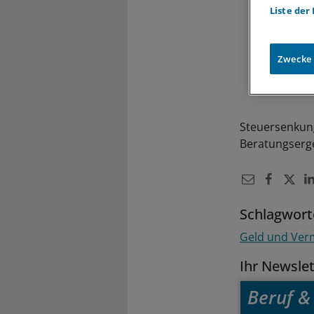
Liste der
Zwecke
Steuersenkung
Beratungserg
Schlagwort
Geld und Ve
Ihr Newsle
Beruf & 