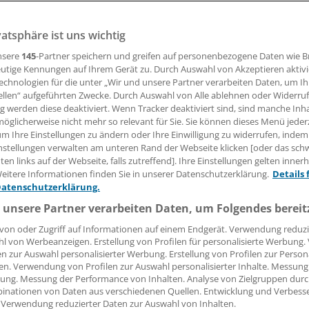
erwartet werden, haben den Streit um ihre Verwendung befe
vatsphäre ist uns wichtig
nsere
145
-Partner speichern und greifen auf personenbezogene Daten wie 
03.11.2011, 14:25 Uhr
utige Kennungen auf Ihrem Gerät zu. Durch Auswahl von Akzeptieren aktivi
echnologien für die unter „Wir und unsere Partner verarbeiten Daten, um I
ellen“ aufgeführten Zwecke. Durch Auswahl von Alle ablehnen oder Widerruf
ng werden diese deaktiviert. Wenn Tracker deaktiviert sind, sind manche Inh
öglicherweise nicht mehr so relevant für Sie. Sie können dieses Menü jeder
 auf eine Senkung des Solidaritätsbeitrags von gegenwärtig
um Ihre Einstellungen zu ändern oder Ihre Einwilligung zu widerrufen, indem
nsteuerschuld. Davon würden primär Gutverdiener profiti
nstellungen verwalten am unteren Rand der Webseite klicken [oder das sc
en links auf der Webseite, falls zutreffend]. Ihre Einstellungen gelten inner
eitere Informationen finden Sie in unserer Datenschutzerklärung.
Details 
inister Schäuble will dagegen die kalte Progression korrig
Datenschutzerklärung.
SPD: Ihr Chef Sigmar Gabriel plädiert für neue Ausgaben
 unsere Partner verarbeiten Daten, um Folgendes bereit
er Konjunktur.
von oder Zugriff auf Informationen auf einem Endgerät. Verwendung reduzi
l von Werbeanzeigen. Erstellung von Profilen für personalisierte Werbung
en zur Auswahl personalisierter Werbung. Erstellung von Profilen zur Person
en. Verwendung von Profilen zur Auswahl personalisierter Inhalte. Messung
ung. Messung der Performance von Inhalten. Analyse von Zielgruppen durch
inationen von Daten aus verschiedenen Quellen. Entwicklung und Verbess
 Verwendung reduzierter Daten zur Auswahl von Inhalten.