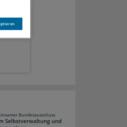
eptieren
Arbeit, lassen
chritt voraus.
insamer Bundesausschuss
 Selbstverwaltung und