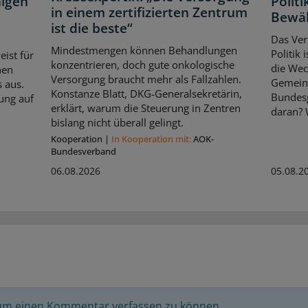
igen
Politi
in einem zertifizierten Zentrum
Bewä
ist die beste“
Das Ver
Mindestmengen können Behandlungen
Politik
ist für
konzentrieren, doch gute onkologische
die Wec
nen
Versorgung braucht mehr als Fallzahlen.
Gemein
 aus.
Konstanze Blatt, DKG-Generalsekretärin,
Bundes
ung auf
erklärt, warum die Steuerung in Zentren
daran? 
bislang nicht überall gelingt.
Kooperation
|
In Kooperation mit:
AOK-
Bundesverband
06.08.2026
05.08.2
 um einen Kommentar verfassen zu können.