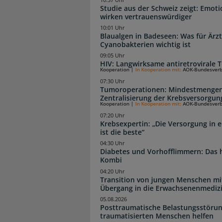
Studie aus der Schweiz zeigt: Emot
wirken vertrauenswürdiger
10:01 Uhr
Blaualgen in Badeseen: Was für Är
Cyanobakterien wichtig ist
09:05 Uhr
HIV: Langwirksame antiretrovirale T
Kooperation
|
In Kooperation mit:
AOK-Bundesver
07:30 Uhr
Tumoroperationen: Mindestmengen
Zentralisierung der Krebsversorgun
Kooperation
|
In Kooperation mit:
AOK-Bundesver
07:20 Uhr
Krebsexpertin: „Die Versorgung in e
ist die beste“
04:30 Uhr
Diabetes und Vorhofflimmern: Das hi
Kombi
04:20 Uhr
Transition von jungen Menschen mit
Übergang in die Erwachsenenmediz
05.08.2026
Posttraumatische Belastungsstörun
traumatisierten Menschen helfen