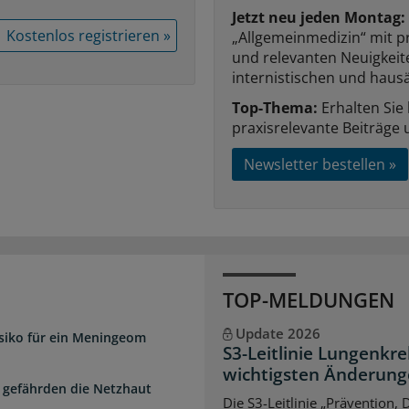
Jetzt neu jeden Montag:
Kostenlos registrieren »
„Allgemeinmedizin“ mit p
und relevanten Neuigkei
internistischen und hausä
Top-Thema:
Erhalten Sie
praxisrelevante Beiträge 
Newsletter bestellen »
TOP-MELDUNGEN
Update 2026
isiko für ein Meningeom
S3-Leitlinie Lungenkre
wichtigsten Änderun
 gefährden die Netzhaut
Die S3-Leitlinie „Prävention,