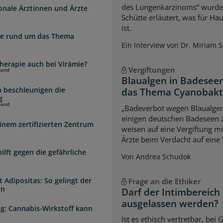
des Lungenkarzinoms“ wurde a
ionale Ärztinnen und Ärzte
Schütte erläutert, was für Ha
ist.
zte rund um das Thema
Ein Interview von Dr. Miriam 
herapie auch bei Virämie?
Vergiftungen
band
Blaualgen in Badeseen
 beschleunigen die
das Thema Cyanobakter
g
band
„Badeverbot wegen Blaualgen
einigen deutschen Badeseen
inem zertifizierten Zentrum
weisen auf eine Vergiftung m
Ärzte beim Verdacht auf eine 
lft gegen die gefährliche
Von Andrea Schudok
 Adipositas: So gelingt der
Frage an die Ethiker
in
Darf der Intimbereich
ausgelassen werden?
g: Cannabis-Wirkstoff kann
Ist es ethisch vertretbar, b