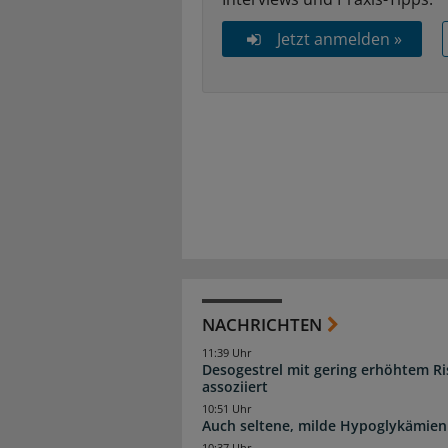
Jetzt anmelden »
NACHRICHTEN
11:39 Uhr
Desogestrel mit gering erhöhtem R
assoziiert
10:51 Uhr
Auch seltene, milde Hypoglykämien
10:37 Uhr