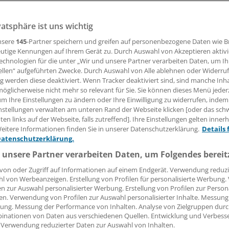
vatsphäre ist uns wichtig
12.01.2010, 14:23 Uhr
nsere
145
-Partner speichern und greifen auf personenbezogene Daten wie 
utige Kennungen auf Ihrem Gerät zu. Durch Auswahl von Akzeptieren aktivi
echnologien für die unter „Wir und unsere Partner verarbeiten Daten, um I
ellen“ aufgeführten Zwecke. Durch Auswahl von Alle ablehnen oder Widerruf
. Das Universitätsklinikum Aachen ist als überregionales 
ng werden diese deaktiviert. Wenn Tracker deaktiviert sind, sind manche Inh
öglicherweise nicht mehr so relevant für Sie. Sie können dieses Menü jeder
zwerkes Regio Aachen zertifiziert worden. Zu dem vor ein
um Ihre Einstellungen zu ändern oder Ihre Einwilligung zu widerrufen, indem
Netzwerk gehören 14 umliegende Krankenhäuser. Im
nstellungen verwalten am unteren Rand der Webseite klicken [oder das sc
linikum Aachen werden im Schnitt 80 Schwerstverletzte pro 
en links auf der Webseite, falls zutreffend]. Ihre Einstellungen gelten inner
hwerstverletzte werden in der Regel nur in überregionalen
eitere Informationen finden Sie in unserer Datenschutzerklärung.
Details 
Datenschutzerklärung.
n behandelt.
 unsere Partner verarbeiten Daten, um Folgendes bereit
von oder Zugriff auf Informationen auf einem Endgerät. Verwendung reduzi
l von Werbeanzeigen. Erstellung von Profilen für personalisierte Werbung
en zur Auswahl personalisierter Werbung. Erstellung von Profilen zur Person
e:
en. Verwendung von Profilen zur Auswahl personalisierter Inhalte. Messung
ung. Messung der Performance von Inhalten. Analyse von Zielgruppen durch
ement
inationen von Daten aus verschiedenen Quellen. Entwicklung und Verbess
 Verwendung reduzierter Daten zur Auswahl von Inhalten.