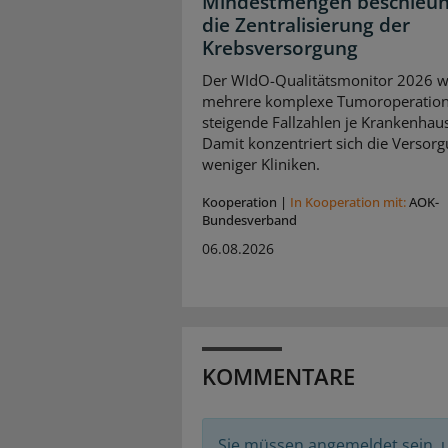
Mindestmengen beschleun
die Zentralisierung der
Krebsversorgung
Der WIdO-Qualitätsmonitor 2026 we
mehrere komplexe Tumoroperatio
steigende Fallzahlen je Krankenhaus
Damit konzentriert sich die Versorg
weniger Kliniken.
Kooperation
|
In Kooperation mit:
AOK-
Bundesverband
06.08.2026
KOMMENTARE
Sie müssen angemeldet sein,