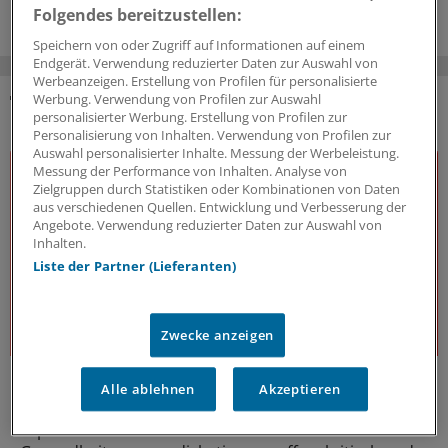
Folgendes bereitzustellen:
Speichern von oder Zugriff auf Informationen auf einem
Endgerät. Verwendung reduzierter Daten zur Auswahl von
Werbeanzeigen. Erstellung von Profilen für personalisierte
Werbung. Verwendung von Profilen zur Auswahl
personalisierter Werbung. Erstellung von Profilen zur
DAS KÖNNTE SIE AUCH INTERESSIEREN
Personalisierung von Inhalten. Verwendung von Profilen zur
Auswahl personalisierter Inhalte. Messung der Werbeleistung.
Messung der Performance von Inhalten. Analyse von
Zielgruppen durch Statistiken oder Kombinationen von Daten
aus verschiedenen Quellen. Entwicklung und Verbesserung der
Angebote. Verwendung reduzierter Daten zur Auswahl von
Inhalten.
Liste der Partner (Lieferanten)
Zwecke anzeigen
J&J Open House
Alle ablehnen
Akzeptieren
Der Gesundheitsdialog
Expert:innen aus unterschiedlichsten Bereichen des