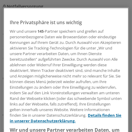
Notfallversorgung
Neuer Bereitschaftsdienst in Nordrhein ist ein
Erfolgsmodell
Ihre Privatsphäre ist uns wichtig
In nur zwölf Stunden waren die 6.000 Fahrdienste
Wir und unsere
145
-Partner speichern und greifen auf
vergeben: Der neu strukturierte ärztliche
personenbezogene Daten wie Browserdaten oder eindeutige
Bereitschaftsdienst in Nordrhein wird gut angenommen.
Kennungen auf Ihrem Gerät zu. Durch Auswahl von Akzeptieren
Zuständig sind spezielle Kooperationsmediziner.
aktivieren Sie Tracking-Technologien für die unter „Wir und
unsere Partner verarbeiten Daten, um Ihnen Dienste
07.08.2026
bereitzustellen“ aufgeführten Zwecke. Durch Auswahl von Alle
ablehnen oder Widerruf Ihrer Einwilligung werden diese
deaktiviert. Wenn Tracker deaktiviert sind, sind manche Inhalte
und Anzeigen möglicherweise nicht mehr so relevant für Sie. Sie
Abrechnung
können dieses Menü jederzeit wieder aufrufen, um Ihre
KV Rheinland-Pfalz rät prophylaktisch weiterhin
Einstellungen zu ändern oder Ihre Einwilligung zu widerrufen,
ePA-Befüllung abzurechnen
indem Sie auf den Link Voreinstellungen verwalten am unteren
Rand der Webseite klicken [oder das schwebende Symbol unten
Honorar für ePA-Befüllung ist seit August Geschichte.
links auf der Webseite, falls zutreffend]. Ihre Einstellungen
Nicht so bei den Zahnärzten, die dürfen noch bis
gelten innerhalb unseres Website. Weitere Informationen
Jahresende. Das wollen KBV und KVen auch erreichen.
finden Sie in unserer Datenschutzerklärung.
Details finden Sie
Doch hier gilt: Nur wer schreibt, der bleibt!
in unserer Datenschutzerklärung.
Wir und unsere Partner verarbeiten Daten, um
07.08.2026