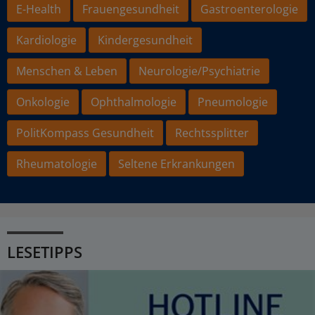
E-Health
Frauengesundheit
Gastroenterologie
Kardiologie
Kindergesundheit
Menschen & Leben
Neurologie/Psychiatrie
Onkologie
Ophthalmologie
Pneumologie
PolitKompass Gesundheit
Rechtssplitter
Rheumatologie
Seltene Erkrankungen
LESETIPPS