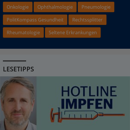
Onkologie
Ophthalmologie
Pneumologie
PolitKompass Gesundheit
Rechtssplitter
Rheumatologie
Seltene Erkrankungen
LESETIPPS