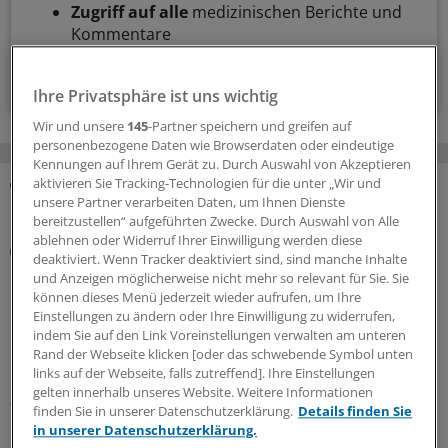
Zugriff auf alle
medizinischen Berichte und
Kommentare
Voraussetzungen für den Zugang
Ihre Privatsphäre ist uns wichtig
Wir und unsere
145
-Partner speichern und greifen auf
personenbezogene Daten wie Browserdaten oder eindeutige
Kennungen auf Ihrem Gerät zu. Durch Auswahl von Akzeptieren
aktivieren Sie Tracking-Technologien für die unter „Wir und
unsere Partner verarbeiten Daten, um Ihnen Dienste
MEHR ZUM THEMA
bereitzustellen“ aufgeführten Zwecke. Durch Auswahl von Alle
ablehnen oder Widerruf Ihrer Einwilligung werden diese
Kolumne „Hörsaalgeflüster“
deaktiviert. Wenn Tracker deaktiviert sind, sind manche Inhalte
Wenn Schweigen Leben kostet
und Anzeigen möglicherweise nicht mehr so relevant für Sie. Sie
können dieses Menü jederzeit wieder aufrufen, um Ihre
In Deutschland stagniert die Zahl der Organspenden. An
Einstellungen zu ändern oder Ihre Einwilligung zu widerrufen,
die Einführung einer Widerspruchsregelung traut sich
indem Sie auf den Link Voreinstellungen verwalten am unteren
der Bundestag bisher nicht heran. In den Augen der
Rand der Webseite klicken [oder das schwebende Symbol unten
bvmd führt daran kein Weg vorbei.
links auf der Webseite, falls zutreffend]. Ihre Einstellungen
gelten innerhalb unseres Website. Weitere Informationen
06.08.2026
finden Sie in unserer Datenschutzerklärung.
Details finden Sie
in unserer Datenschutzerklärung.