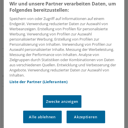
Wir und unsere Partner verarbeiten Daten, um
Modellstudiengang Humanmedizin
Folgendes bereitzustellen:
Unimedizin Lausitz: Im Oktober starten die
ersten Studenten
Speichern von oder Zugriff auf Informationen auf einem
Endgerät. Verwendung reduzierter Daten zur Auswahl von
Vor fünf Jahren legte eine Expertenkommission ihre
Werbeanzeigen. Erstellung von Profilen für personalisierte
Empfehlungen für eine neue Medizinische Universität in
Werbung. Verwendung von Profilen zur Auswahl
personalisierter Werbung. Erstellung von Profilen zur
Cottbus vor. Bald geht der Studienbetrieb los. Was ist
Personalisierung von Inhalten. Verwendung von Profilen zur
geplant?
Auswahl personalisierter Inhalte. Messung der Werbeleistung.
Messung der Performance von Inhalten. Analyse von
03.08.2026
Zielgruppen durch Statistiken oder Kombinationen von Daten
aus verschiedenen Quellen. Entwicklung und Verbesserung der
Angebote. Verwendung reduzierter Daten zur Auswahl von
Inhalten.
Ein Überblick
Zusammenarbeit unter Ärztinnen und Ärzten?
Liste der Partner (Lieferanten)
Was fern von MVZ möglich ist
Niedergelassene Ärztinnen und Ärzte müssen nicht als
Zwecke anzeigen
Einzelkämpfer arbeiten. Welche
Kooperationsmöglichkeiten es gibt und worauf man
achten sollte.
Alle ablehnen
Akzeptieren
02.08.2026