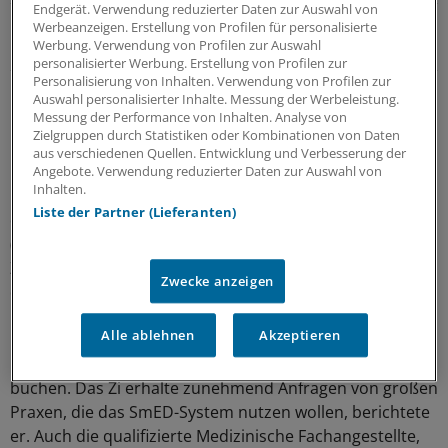
Endgerät. Verwendung reduzierter Daten zur Auswahl von
Kleeblattstrategie hat sich bewährt
Werbeanzeigen. Erstellung von Profilen für personalisierte
Werbung. Verwendung von Profilen zur Auswahl
Corona hat Kooperation der Kliniken beflügelt
personalisierter Werbung. Erstellung von Profilen zur
Personalisierung von Inhalten. Verwendung von Profilen zur
116 117 könnte Praxen entlasten
Auswahl personalisierter Inhalte. Messung der Werbeleistung.
Messung der Performance von Inhalten. Analyse von
Zielgruppen durch Statistiken oder Kombinationen von Daten
Die verschiedenen Angebote der Plattform sind
aus verschiedenen Quellen. Entwicklung und Verbesserung der
langfristig auch für die Arztpraxen von Interesse, sagte
Angebote. Verwendung reduzierter Daten zur Auswahl von
Inhalten.
Dr. Dominik Graf von Stillfried, Vorstandsvorsitzender
Liste der Partner (Lieferanten)
des Zentralinstituts für die Kassenärztliche Versorgung
(Zi). „Ich könnte mir vorstellen, dass wir die 116 117 in
Zukunft als Dienstleistung für das Terminmanagement
Zwecke anzeigen
der Praxen anbieten.“
Alle ablehnen
Akzeptieren
Die Vorstellung: Die Patienten können über die
Plattform direkt einen Termin beim Arzt ihrer Wahl
buchen. Das Zi erhalte zunehmend Anfragen von großen
Praxen, die das SmED-System nutzen wollen, berichtete
er. Auch die qualifizierte Medizinische Fachangestellte,