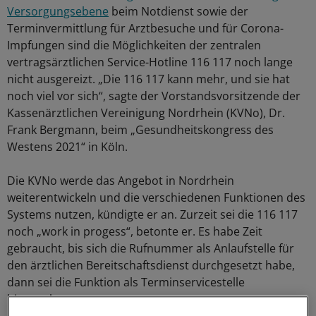
Versorgungsebene
beim Notdienst sowie der
Terminvermittlung für Arztbesuche und für Corona-
Impfungen sind die Möglichkeiten der zentralen
vertragsärztlichen Service-Hotline 116 117 noch lange
nicht ausgereizt. „Die 116 117 kann mehr, und sie hat
noch viel vor sich“, sagte der Vorstandsvorsitzende der
Kassenärztlichen Vereinigung Nordrhein (KVNo), Dr.
Frank Bergmann, beim „Gesundheitskongress des
Westens 2021“ in Köln.
Die KVNo werde das Angebot in Nordrhein
weiterentwickeln und die verschiedenen Funktionen des
Systems nutzen, kündigte er an. Zurzeit sei die 116 117
noch „work in progess“, betonte er. Es habe Zeit
gebraucht, bis sich die Rufnummer als Anlaufstelle für
den ärztlichen Bereitschaftsdienst durchgesetzt habe,
dann sei die Funktion als Terminservicestelle
hinzugekommen.