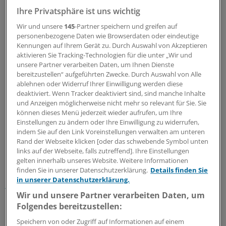
Ihre Privatsphäre ist uns wichtig
Wir und unsere
145
-Partner speichern und greifen auf
personenbezogene Daten wie Browserdaten oder eindeutige
Kennungen auf Ihrem Gerät zu. Durch Auswahl von Akzeptieren
aktivieren Sie Tracking-Technologien für die unter „Wir und
unsere Partner verarbeiten Daten, um Ihnen Dienste
bereitzustellen“ aufgeführten Zwecke. Durch Auswahl von Alle
ablehnen oder Widerruf Ihrer Einwilligung werden diese
deaktiviert. Wenn Tracker deaktiviert sind, sind manche Inhalte
und Anzeigen möglicherweise nicht mehr so relevant für Sie. Sie
können dieses Menü jederzeit wieder aufrufen, um Ihre
Einstellungen zu ändern oder Ihre Einwilligung zu widerrufen,
indem Sie auf den Link Voreinstellungen verwalten am unteren
Rand der Webseite klicken [oder das schwebende Symbol unten
Diese Funktionen sollen kontinuierlich weiterentwickelt
links auf der Webseite, falls zutreffend]. Ihre Einstellungen
und verbessert werden, betonte Bergmann. Gleichzeitig
gelten innerhalb unseres Website. Weitere Informationen
finden Sie in unserer Datenschutzerklärung.
Details finden Sie
kommen neue Angebote wie die
„Strukturierte
in unserer Datenschutzerklärung.
medizinische Ersteinschätzung in Deutschland“ (SmED)
Wir und unsere Partner verarbeiten Daten, um
hinzu.
Folgendes bereitzustellen:
LESEN SIE AUCH
Speichern von oder Zugriff auf Informationen auf einem