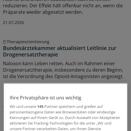
reduzieren. Der Effekt hält offenbar nicht an, wenn die
Präparate wieder abgesetzt werden.
21.07.2026
Therapieorientierung
Bundesärztekammer aktualisiert Leitlinie zur
Drogenersatztherapie
Naloxon kann Leben retten. Auch im Rahmen einer
Drogenersatztherapie, insbesondere zu deren Beginn,
ist die Verordnung des Opioid-Antagonisten angezeigt.
17.07.2026
Ihre Privatsphäre ist uns wichtig
Betäubungsmittel richtig verordnen
Wir und unsere
145
-Partner speichern und greifen auf
Opioide in der Urlaubsvertretung: Wie sich
personenbezogene Daten wie Browserdaten oder eindeutige
Kennungen auf Ihrem Gerät zu. Durch Auswahl von Akzeptieren
Missbrauch vorbeugen lässt
aktivieren Sie Tracking-Technologien für die unter „Wir und
Opioide, BtM-Rezept und Vertretungspatient – eine
unsere Partner verarbeiten Daten, um Ihnen Dienste