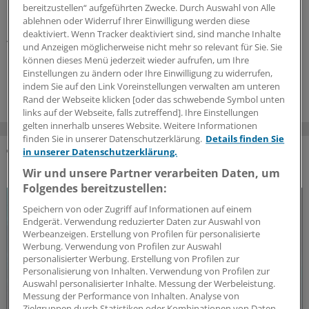
heiße Mischung. Denn hinter Schmerzangaben kann
bereitzustellen“ aufgeführten Zwecke. Durch Auswahl von Alle
ablehnen oder Widerruf Ihrer Einwilligung werden diese
Medikamentenmissbrauch stecken. Für Ärztinnen und
deaktiviert. Wenn Tracker deaktiviert sind, sind manche Inhalte
Ärzte gilt es, Warnsignale zu erkennen und klare Regeln
und Anzeigen möglicherweise nicht mehr so relevant für Sie. Sie
bei Verordnungen einzuhalten.
können dieses Menü jederzeit wieder aufrufen, um Ihre
Einstellungen zu ändern oder Ihre Einwilligung zu widerrufen,
10.07.2026
indem Sie auf den Link Voreinstellungen verwalten am unteren
Rand der Webseite klicken [oder das schwebende Symbol unten
links auf der Webseite, falls zutreffend]. Ihre Einstellungen
gelten innerhalb unseres Website. Weitere Informationen
finden Sie in unserer Datenschutzerklärung.
Details finden Sie
in unserer Datenschutzerklärung.
DAS KÖNNTE SIE AUCH INTERESSIEREN
Wir und unsere Partner verarbeiten Daten, um
Folgendes bereitzustellen:
Speichern von oder Zugriff auf Informationen auf einem
Endgerät. Verwendung reduzierter Daten zur Auswahl von
Werbeanzeigen. Erstellung von Profilen für personalisierte
Werbung. Verwendung von Profilen zur Auswahl
personalisierter Werbung. Erstellung von Profilen zur
Personalisierung von Inhalten. Verwendung von Profilen zur
Auswahl personalisierter Inhalte. Messung der Werbeleistung.
Messung der Performance von Inhalten. Analyse von
Zielgruppen durch Statistiken oder Kombinationen von Daten