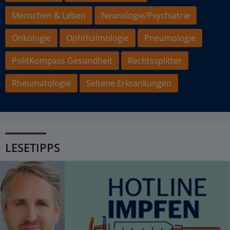
Menschen & Leben
Neurologie/Psychiatrie
Onkologie
Ophthalmologie
Pneumologie
PolitKompass Gesundheit
Rechtssplitter
Rheumatologie
Seltene Erkrankungen
LESETIPPS