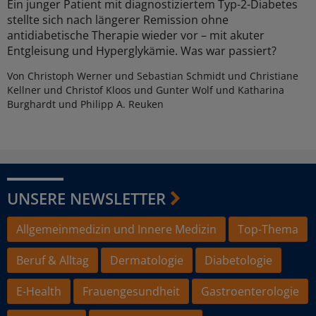
Ein junger Patient mit diagnostiziertem Typ-2-Diabetes
stellte sich nach längerer Remission ohne
antidiabetische Therapie wieder vor – mit akuter
Entgleisung und Hyperglykämie. Was war passiert?
Von Christoph Werner und Sebastian Schmidt und Christiane
Kellner und Christof Kloos und Gunter Wolf und Katharina
Burghardt und Philipp A. Reuken
UNSERE NEWSLETTER
Allgemeinmedizin und Innere Medizin
Top-Thema
Beruf & Alltag
Dermatologie
Diabetologie
E-Health
Frauengesundheit
Gastroenterologie