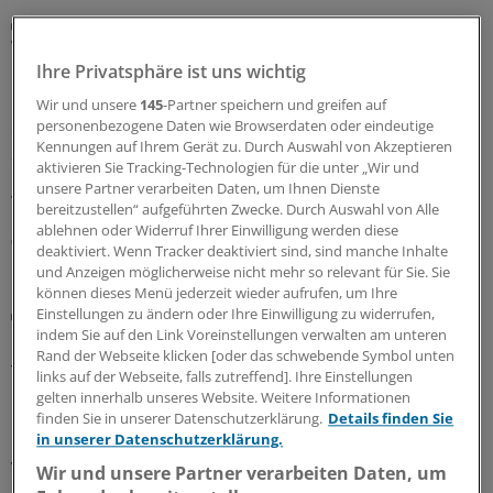
Gemeinsamer Bundesausschuss
Warum Selbstverwaltung und Politik vor einer
Bewährungsprobe stehen
Ihre Privatsphäre ist uns wichtig
Das Verhältnis von Selbstverwaltung und Politik ist nicht
Wir und unsere
145
-Partner speichern und greifen auf
personenbezogene Daten wie Browserdaten oder eindeutige
ohne Spannungen. Ändern die Wechsel des
Kennungen auf Ihrem Gerät zu. Durch Auswahl von Akzeptieren
Spitzenpersonals im Gemeinsamen Bundesausschuss
aktivieren Sie Tracking-Technologien für die unter „Wir und
und im Bundesgesundheitsministerium etwas daran?
unsere Partner verarbeiten Daten, um Ihnen Dienste
Wünschenswert wäre es.
bereitzustellen“ aufgeführten Zwecke. Durch Auswahl von Alle
ablehnen oder Widerruf Ihrer Einwilligung werden diese
05.08.2026
deaktiviert. Wenn Tracker deaktiviert sind, sind manche Inhalte
und Anzeigen möglicherweise nicht mehr so relevant für Sie. Sie
können dieses Menü jederzeit wieder aufrufen, um Ihre
Sonderbericht
Einstellungen zu ändern oder Ihre Einwilligung zu widerrufen,
Biomarker gegen Diabetes-Folgen
indem Sie auf den Link Voreinstellungen verwalten am unteren
Rand der Webseite klicken [oder das schwebende Symbol unten
Typ-2-Diabetes und Adipositas sind keine isolierten
links auf der Webseite, falls zutreffend]. Ihre Einstellungen
Erkrankungen: Sie wirken sich auf zahlreiche
gelten innerhalb unseres Website. Weitere Informationen
Organsysteme aus und verursachen viel Morbidität und
finden Sie in unserer Datenschutzerklärung.
Details finden Sie
in unserer Datenschutzerklärung.
Kosten. Ganzheitliche Prävention ist möglich, wenn die
Versorgung die unterschiedlichen Organe gezielt in den
Wir und unsere Partner verarbeiten Daten, um