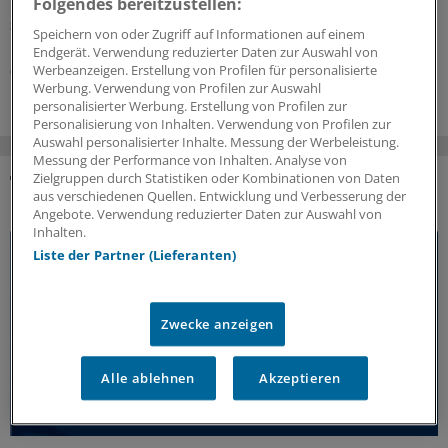
Blick nimmt und Risiken früh erkennt.
Folgendes bereitzustellen:
Sonderbericht
|
Mit freundlicher Unterstützung von:
Roche Diagnostics
Speichern von oder Zugriff auf Informationen auf einem
Deutschland GmbH, Mannheim
Endgerät. Verwendung reduzierter Daten zur Auswahl von
Werbeanzeigen. Erstellung von Profilen für personalisierte
03.08.2026
Werbung. Verwendung von Profilen zur Auswahl
personalisierter Werbung. Erstellung von Profilen zur
Personalisierung von Inhalten. Verwendung von Profilen zur
Auswahl personalisierter Inhalte. Messung der Werbeleistung.
Messung der Performance von Inhalten. Analyse von
Zielgruppen durch Statistiken oder Kombinationen von Daten
aus verschiedenen Quellen. Entwicklung und Verbesserung der
DAS KÖNNTE SIE AUCH INTERESSIEREN
Angebote. Verwendung reduzierter Daten zur Auswahl von
Inhalten.
Liste der Partner (Lieferanten)
Zwecke anzeigen
Alle ablehnen
Akzeptieren