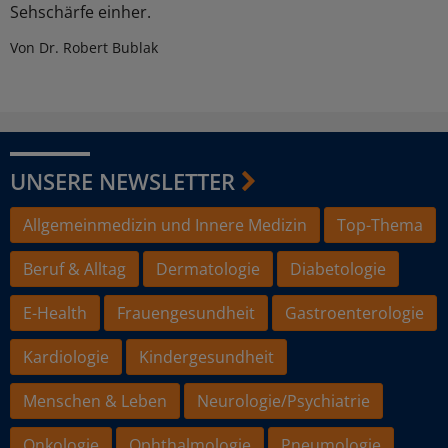
Sehschärfe einher.
Von Dr. Robert Bublak
UNSERE NEWSLETTER
Allgemeinmedizin und Innere Medizin
Top-Thema
Beruf & Alltag
Dermatologie
Diabetologie
E-Health
Frauengesundheit
Gastroenterologie
Kardiologie
Kindergesundheit
Menschen & Leben
Neurologie/Psychiatrie
Onkologie
Ophthalmologie
Pneumologie