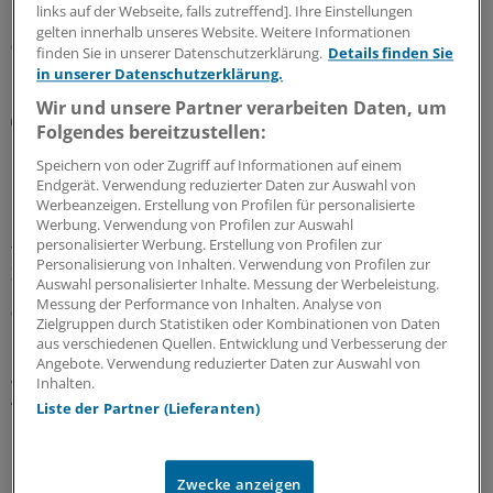
Krankenkassen wollen dies schon vorher anbieten.
links auf der Webseite, falls zutreffend]. Ihre Einstellungen
gelten innerhalb unseres Website. Weitere Informationen
07.08.2026
finden Sie in unserer Datenschutzerklärung.
Details finden Sie
in unserer Datenschutzerklärung.
Wir und unsere Partner verarbeiten Daten, um
Rote Hand Brief
Folgendes bereitzustellen:
Desogestrel mit gering erhöhtem Risiko für ein
Meningeom assoziiert
Speichern von oder Zugriff auf Informationen auf einem
Endgerät. Verwendung reduzierter Daten zur Auswahl von
Bei einer längerfristigen Einnahme von Desogestrel-
Werbeanzeigen. Erstellung von Profilen für personalisierte
haltgen Arzneimitteln besteht ein gering erhöhtes Risiko
Werbung. Verwendung von Profilen zur Auswahl
personalisierter Werbung. Erstellung von Profilen zur
für das Auftreten eines Meningeoms. Darauf weisen die
Personalisierung von Inhalten. Verwendung von Profilen zur
Zulassungsinhaber in einem Rote-Hand-Brief hin.
Auswahl personalisierter Inhalte. Messung der Werbeleistung.
Messung der Performance von Inhalten. Analyse von
06.08.2026
Zielgruppen durch Statistiken oder Kombinationen von Daten
aus verschiedenen Quellen. Entwicklung und Verbesserung der
Angebote. Verwendung reduzierter Daten zur Auswahl von
Inhalten.
WIdO-Qualitätsmonitor 2026
Tumoroperationen: Mindestmengen
Liste der Partner (Lieferanten)
beschleunigen die Zentralisierung der
Krebsversorgung
Zwecke anzeigen
Der WIdO-Qualitätsmonitor 2026 weist für mehrere