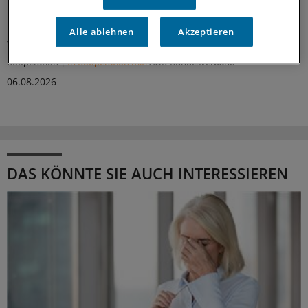
komplexe Tumoroperationen steigende Fallzahlen je
Krankenhaus aus. Damit konzentriert sich die
Alle ablehnen
Akzeptieren
Versorgung auf weniger Kliniken.
Kooperation
|
In Kooperation mit:
AOK-Bundesverband
06.08.2026
DAS KÖNNTE SIE AUCH INTERESSIEREN