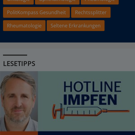
PolitKompass Gesundheit
Rechtssplitter
Rheumatologie
Seltene Erkrankungen
LESETIPPS