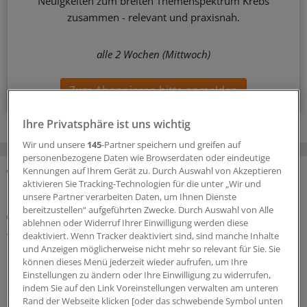
Neuigkeiten zum breiten Themenspektrum Krebs
zusammen - relevant und praxisnah.
alle 2 Wochen (Mittwoch)
Zum Abonnieren bitte anmelden
Ihre Privatsphäre ist uns wichtig
Wir und unsere
145
-Partner speichern und greifen auf
personenbezogene Daten wie Browserdaten oder eindeutige
Kennungen auf Ihrem Gerät zu. Durch Auswahl von Akzeptieren
aktivieren Sie Tracking-Technologien für die unter „Wir und
MEHR ZUM THEMA
unsere Partner verarbeiten Daten, um Ihnen Dienste
bereitzustellen“ aufgeführten Zwecke. Durch Auswahl von Alle
G-BA / Innovationsfonds
ablehnen oder Widerruf Ihrer Einwilligung werden diese
App-basiertes Monitoring hilft Frauen mit
deaktiviert. Wenn Tracker deaktiviert sind, sind manche Inhalte
metastasiertem Brustkrebs
und Anzeigen möglicherweise nicht mehr so relevant für Sie. Sie
können dieses Menü jederzeit wieder aufrufen, um Ihre
Der Innovationsausschuss beim Gemeinsamen
Einstellungen zu ändern oder Ihre Einwilligung zu widerrufen,
Bundesausschuss empfiehlt das Projekt „PRO B“ für
indem Sie auf den Link Voreinstellungen verwalten am unteren
einen Transfer in die Regelversorgung. Drei
Rand der Webseite klicken [oder das schwebende Symbol unten