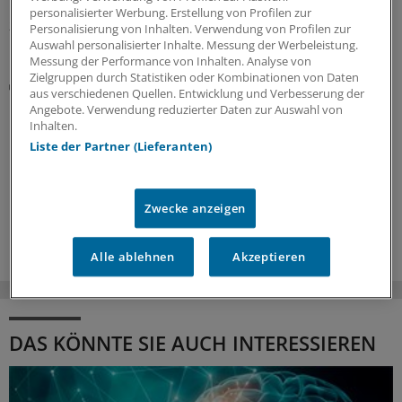
personalisierter Werbung. Erstellung von Profilen zur
21.07.2026
Personalisierung von Inhalten. Verwendung von Profilen zur
Auswahl personalisierter Inhalte. Messung der Werbeleistung.
Messung der Performance von Inhalten. Analyse von
Zielgruppen durch Statistiken oder Kombinationen von Daten
Therapieorientierung
aus verschiedenen Quellen. Entwicklung und Verbesserung der
Bundesärztekammer aktualisiert Leitlinie zur
Angebote. Verwendung reduzierter Daten zur Auswahl von
Drogenersatztherapie
Inhalten.
Liste der Partner (Lieferanten)
Naloxon kann Leben retten. Auch im Rahmen einer
Drogenersatztherapie, insbesondere zu deren Beginn,
ist die Verordnung des Opioid-Antagonisten angezeigt.
Zwecke anzeigen
17.07.2026
Alle ablehnen
Akzeptieren
DAS KÖNNTE SIE AUCH INTERESSIEREN