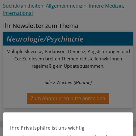
Suchtkrankheiten
Allgemeinmedizin
Innere Medizin
International
Ihr Newsletter zum Thema
Neurologie/Psychiatrie
Multiple Sklerose, Parkinson, Demenz, Angststörungen und
Co: Zu diesem breiten Themenfeld stellen wir Ihnen
regelmäßig ein Update zusammen.
alle 2 Wochen (Montag)
Zum Abonnieren bitte anmelden
Ihre Privatsphäre ist uns wichtig