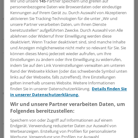
Wir und unsere
145
-Partner speichern und greifen auf
MEHR ZUM THEMA
personenbezogene Daten wie Browserdaten oder eindeutige
Kennungen auf Ihrem Gerät zu. Durch Auswahl von Akzeptieren
Drogen-bedingte Vergiftungen und Psychosen
aktivieren Sie Tracking-Technologien für die unter „Wir und
Nach Teillegalisierung: Cannabisspezifische
unsere Partner verarbeiten Daten, um Ihnen Dienste
bereitzustellen“ aufgeführten Zwecke. Durch Auswahl von Alle
Krankenhausaufnahmen haben zugenommen
ablehnen oder Widerruf Ihrer Einwilligung werden diese
Wie hat sich die Rate der Krankenhausaufnahmen mit
deaktiviert. Wenn Tracker deaktiviert sind, sind manche Inhalte
cannabisspezifischen Diagnosen seit der
und Anzeigen möglicherweise nicht mehr so relevant für Sie. Sie
können dieses Menü jederzeit wieder aufrufen, um Ihre
Teillegalisierung entwickelt? Eine Studie hat dies
Einstellungen zu ändern oder Ihre Einwilligung zu widerrufen,
untersucht.
indem Sie auf den Link Voreinstellungen verwalten am unteren
Rand der Webseite klicken [oder das schwebende Symbol unten
23.07.2026
links auf der Webseite, falls zutreffend]. Ihre Einstellungen
gelten innerhalb unseres Website. Weitere Informationen
finden Sie in unserer Datenschutzerklärung.
Details finden Sie
Abhängigkeit
in unserer Datenschutzerklärung.
Suchtverhalten steigt nach Absetzen von GLP-1-
Wir und unsere Partner verarbeiten Daten, um
RA wohl wieder an
Folgendes bereitzustellen:
GLP-1-Rezeptoragonisten können den Konsum von
Speichern von oder Zugriff auf Informationen auf einem
Alkohol und anderen Substanzen wahrscheinlich
Endgerät. Verwendung reduzierter Daten zur Auswahl von
reduzieren. Der Effekt hält offenbar nicht an, wenn die
Werbeanzeigen. Erstellung von Profilen für personalisierte
Präparate wieder abgesetzt werden.
Werbung. Verwendung von Profilen zur Auswahl