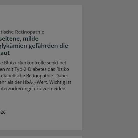
tische Retinopathie
seltene, milde
lykämien gefährden die
aut
te Blutzuckerkontrolle senkt bei
n mit Typ-2-Diabetes das Risiko
e diabetische Retinopathie. Dabei
ehr als der HbA
-Wert. Wichtig ist
1c
nterzuckerungen zu vermeiden.
026