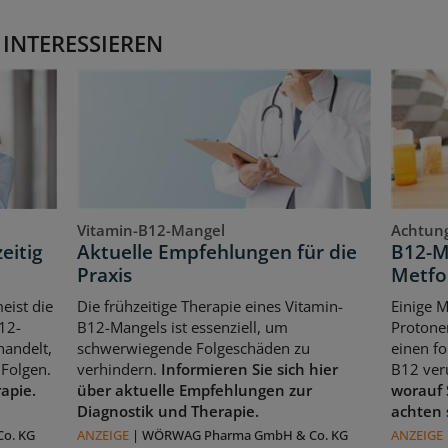
 INTERESSIEREN
Vitamin-B12-Mangel
Achtung
eitig
Aktuelle Empfehlungen für die
B12-M
Praxis
Metfo
eist die
Die frühzeitige Therapie eines Vitamin-
Einige 
12-
B12-Mangels ist essenziell, um
Protone
handelt,
schwerwiegende Folgeschäden zu
einen f
Folgen.
verhindern.
Informieren Sie sich hier
B12 ver
rapie.
über aktuelle Empfehlungen zur
worauf 
Diagnostik und Therapie.
achten 
o. KG
ANZEIGE
|
WÖRWAG Pharma GmbH & Co. KG
ANZEIGE