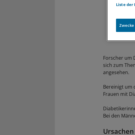
Liste der
Zwecke
Forscher um D
sich zum Them
angesehen.
Bereinigt um 
Frauen mit Di
Diabetikerinn
Bei den Männe
Ursachen