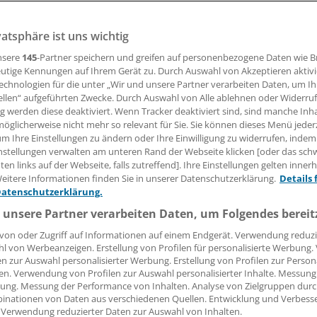
Frauen erkranken im Vergleich zu Männern häufiger an ko
vatsphäre ist uns wichtig
 (KHK), ergab eine Metaanalyse.
nsere
145
-Partner speichern und greifen auf personenbezogene Daten wie 
utige Kennungen auf Ihrem Gerät zu. Durch Auswahl von Akzeptieren aktivi
echnologien für die unter „Wir und unsere Partner verarbeiten Daten, um I
15.07.2014, 09:44 Uhr
ellen“ aufgeführten Zwecke. Durch Auswahl von Alle ablehnen oder Widerruf
ng werden diese deaktiviert. Wenn Tracker deaktiviert sind, sind manche Inh
öglicherweise nicht mehr so relevant für Sie. Sie können dieses Menü jeder
um Ihre Einstellungen zu ändern oder Ihre Einwilligung zu widerrufen, indem
nstellungen verwalten am unteren Rand der Webseite klicken [oder das sc
uen mit Diabetes haben im Vergleich zu zuckerkranken Män
en links auf der Webseite, falls zutreffend]. Ihre Einstellungen gelten inner
es Risiko für eine KHK.
eitere Informationen finden Sie in unserer Datenschutzerklärung.
Details 
Datenschutzerklärung.
nalyse von 22 Studien mit 64 Kohorten und knapp 860.000 
 unsere Partner verarbeiten Daten, um Folgendes bereit
s 28.000 Fällen von KHK ergeben (
Diabetologia 2014
).
von oder Zugriff auf Informationen auf einem Endgerät. Verwendung reduzi
l von Werbeanzeigen. Erstellung von Profilen für personalisierte Werbung
en zur Auswahl personalisierter Werbung. Erstellung von Profilen zur Person
en. Verwendung von Profilen zur Auswahl personalisierter Inhalte. Messung
ung. Messung der Performance von Inhalten. Analyse von Zielgruppen durch
inationen von Daten aus verschiedenen Quellen. Entwicklung und Verbess
 Verwendung reduzierter Daten zur Auswahl von Inhalten.