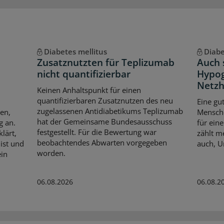
Diabetes mellitus
Diabe
Zusatznutzten für Teplizumab
Auch 
nicht quantifizierbar
Hypog
Netzh
Keinen Anhaltspunkt für einen
quantifizierbaren Zusatznutzen des neu
Eine gu
zugelassenen Antidiabetikums Teplizumab
en,
Mensche
hat der Gemeinsame Bundesausschuss
g an.
für ein
festgestellt. Für die Bewertung war
lärt,
zählt m
beobachtendes Abwarten vorgegeben
ist und
auch, U
worden.
ein
06.08.2026
06.08.2