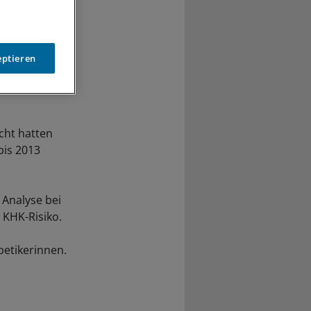
eptieren
cht hatten
bis 2013
 Analyse bei
 KHK-Risiko.
betikerinnen.