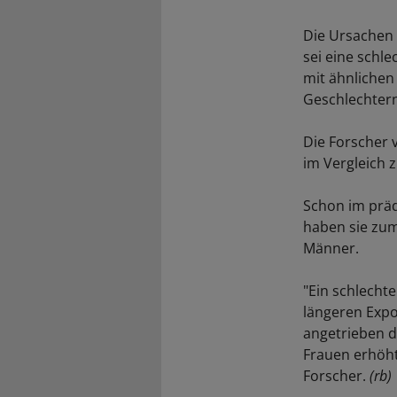
Die Ursachen 
sei eine schl
mit ähnlichen
Geschlechter
Die Forscher 
im Vergleich 
Schon im präd
haben sie zum
Männer.
"Ein schlecht
längeren Expo
angetrieben d
Frauen erhöht
Forscher.
(rb)