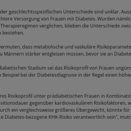
der geschlechtsspezifischen Unterschiede sind unklar. Aus
echtere Versorgung von Frauen mit Diabetes. Wurden näml
 Therapieregimen verglichen, blieben die Unterschiede zwi
n bestehen.
vermuten, dass metabolische und vaskuläre Risikoparamete
zu Männern stärker entgleisen müssen, bevor sie an Diabet
iabetischen Stadium sei das Risikoprofil von Frauen ungüns
 Beispiel bei der Diabetesdiagnose in der Regel einen höhe
eres Risikoprofil unter prädiabetischen Frauen in Kombinati
sitionsdauer gegenüber kardiovaskulären Risikofaktoren, 
urch ein vergleichsweise größeres Übergewicht, könnte für 
e Diabetes-bezogene KHK-Risiko verantwortlich sein", mu