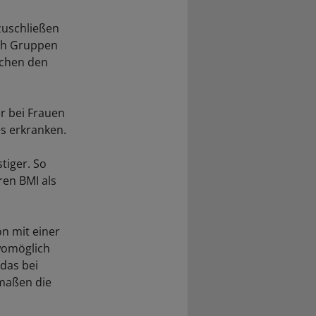
zuschließen
ich Gruppen
schen den
r bei Frauen
es erkranken.
tiger. So
ren BMI als
on mit einer
womöglich
das bei
tmaßen die