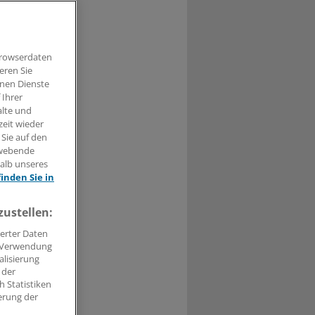
ronarer
Browserdaten
eren Sie
hnen Dienste
 Ihrer
alte und
0
zeit wieder
 Sie auf den
hwebende
nern ein
halb unseres
finden Sie in
Probanden
zustellen:
erter Daten
. Verwendung
alisierung
 der
 Statistiken
erung der