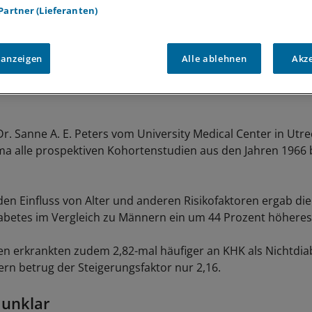
 Partner (Lieferanten)
 anzeigen
Alle ablehnen
Akz
r. Sanne A. E. Peters vom University Medical Center in Utre
a alle prospektiven Kohortenstudien aus den Jahren 1966 
den Einfluss von Alter und anderen Risikofaktoren ergab die
abetes im Vergleich zu Männern ein um 44 Prozent höheres
en erkrankten zudem 2,82-mal häufiger an KHK als Nichtdia
rn betrug der Steigerungsfaktor nur 2,16.
 unklar