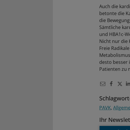
Auch die kard
betonte die K
die Bewegungs
Sämtliche kard
und HBA1c-Wer
Nicht nur die 
Freie Radikal
Metabolismus u
desto besser i
Patienten zu 
Schlagwort
PAVK
Allgem
Ihr Newsle