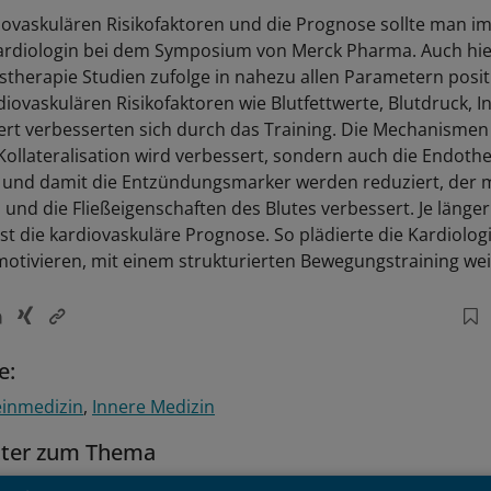
iovaskulären Risikofaktoren und die Prognose sollte man i
ardiologin bei dem Symposium von Merck Pharma. Auch hier
therapie Studien zufolge in nahezu allen Parametern positi
iovaskulären Risikofaktoren wie Blutfettwerte, Blutdruck, I
t verbesserten sich durch das Training. Die Mechanismen si
Kollateralisation wird verbessert, sondern auch die Endothe
e und damit die Entzündungsmarker werden reduziert, der 
nd die Fließeigenschaften des Blutes verbessert. Je länger 
st die kardiovaskuläre Prognose. So plädierte die Kardiologi
motivieren, mit einem strukturierten Bewegungstraining w
e:
einmedizin
Innere Medizin
tter zum Thema