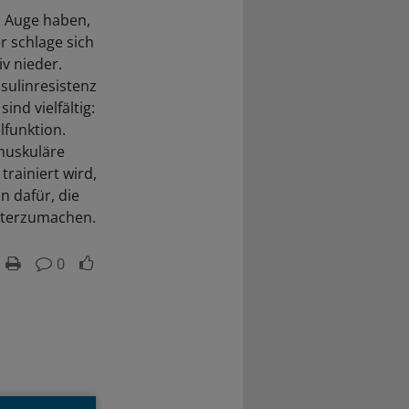
m Auge haben,
 schlage sich
v nieder.
nsulinresistenz
nd vielfältig:
lfunktion.
muskuläre
trainiert wird,
n dafür, die
eiterzumachen.
0