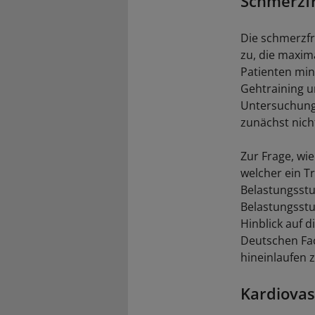
Schmerzf
Die schmerzfr
zu, die maxim
Patienten min
Gehtraining u
Untersuchunge
zunächst nicht
Zur Frage, wie
welcher ein T
Belastungsstu
Belastungsstu
Hinblick auf d
Deutschen Fac
hineinlaufen z
Kardiovas