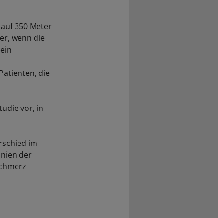
 auf 350 Meter
er, wenn die
 ein
atienten, die
tudie vor, in
erschied im
inien der
Schmerz