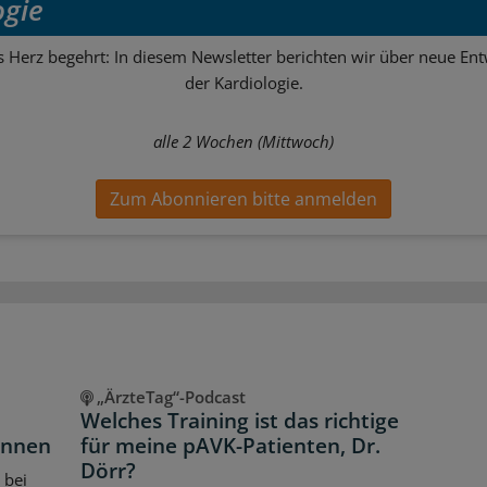
ogie
s Herz begehrt: In diesem Newsletter berichten wir über neue En
der Kardiologie.
alle 2 Wochen (Mittwoch)
Zum Abonnieren bitte anmelden
„ÄrzteTag“-Podcast
Welches Training ist das richtige
önnen
für meine pAVK-Patienten, Dr.
Dörr?
 bei