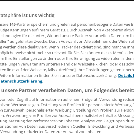
 pAVK profitieren von Bewegungstherapie. Ein standardisie
vatsphäre ist uns wichtig
erlängert die schmerzfreie Gehstrecke deutlich.
nsere
145
-Partner speichern und greifen auf personenbezogene Daten wie 
utige Kennungen auf Ihrem Gerät zu. Durch Auswahl von Akzeptieren aktivi
echnologien für die unter „Wir und unsere Partner verarbeiten Daten, um I
Bördlein
ellen“ aufgeführten Zwecke. Durch Auswahl von Alle ablehnen oder Widerruf
ng werden diese deaktiviert. Wenn Tracker deaktiviert sind, sind manche Inh
21.10.2008, 05:00 Uhr
öglicherweise nicht mehr so relevant für Sie. Sie können dieses Menü jeder
um Ihre Einstellungen zu ändern oder Ihre Einwilligung zu widerrufen, indem
nstellungen verwalten am unteren Rand der Webseite klicken [oder das sc
en links auf der Webseite, falls zutreffend]. Ihre Einstellungen gelten inner
eitere Informationen finden Sie in unserer Datenschutzerklärung.
Details 
"Bewegen Sie Ihre pAVK-Patienten zum Gehe
Datenschutzerklärung.
Appell richtete Privatdozentin Dr. Christine 
 unsere Partner verarbeiten Daten, um Folgendes bereit
aus Mainz an ihre Kollegen. Patienten mit ei
von oder Zugriff auf Informationen auf einem Endgerät. Verwendung reduzi
peripheren arteriellen Verschlusskrankheit 
l von Werbeanzeigen. Erstellung von Profilen für personalisierte Werbung
hochgradig für ein kardiovaskuläres Ereignis
en zur Auswahl personalisierter Werbung. Erstellung von Profilen zur Person
en. Verwendung von Profilen zur Auswahl personalisierter Inhalte. Messung
ung. Messung der Performance von Inhalten. Analyse von Zielgruppen durch
inationen von Daten aus verschiedenen Quellen. Entwicklung und Verbess
 Verwendung reduzierter Daten zur Auswahl von Inhalten.