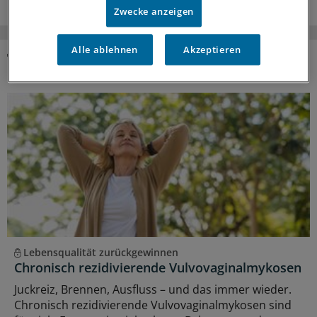
Zwecke anzeigen
Alle ablehnen
Akzeptieren
DAS KÖNNTE SIE AUCH INTERESSIEREN
Lebensqualität zurückgewinnen
Chronisch rezidivierende Vulvovaginalmykosen
Juckreiz, Brennen, Ausfluss – und das immer wieder.
Chronisch rezidivierende Vulvovaginalmykosen sind