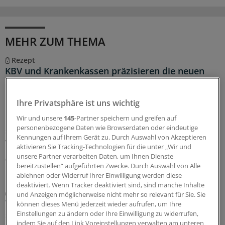
MEHR ZUM THEMA
Rezept
KBV und Krankenkassen präzisieren die neuen
Regeln zur Cannabistherapie
Mit dem GKV-Spargesetz wurden auch die Regeln für die
Ihre Privatsphäre ist uns wichtig
Cannabistherapie auf Kasse verschärft. KBV und
Wir und unsere
145
-Partner speichern und greifen auf
Krankenkassen stellen nun klar, wie mit dem
personenbezogene Daten wie Browserdaten oder eindeutige
sechsmonatigen Therapieversuch zu verfahren ist. Und
Kennungen auf Ihrem Gerät zu. Durch Auswahl von Akzeptieren
welche Ausnahmen gelten.
aktivieren Sie Tracking-Technologien für die unter „Wir und
unsere Partner verarbeiten Daten, um Ihnen Dienste
06.08.2026
bereitzustellen“ aufgeführten Zwecke. Durch Auswahl von Alle
ablehnen oder Widerruf Ihrer Einwilligung werden diese
deaktiviert. Wenn Tracker deaktiviert sind, sind manche Inhalte
Gefahr meistens überschätzt
und Anzeigen möglicherweise nicht mehr so relevant für Sie. Sie
Thoraxschmerzen bei Kindern haben laut Analyse
können dieses Menü jederzeit wieder aufrufen, um Ihre
selten kardiale Ursachen
Einstellungen zu ändern oder Ihre Einwilligung zu widerrufen,
indem Sie auf den Link Voreinstellungen verwalten am unteren