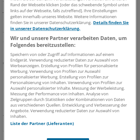
Wird der Rettungsdienst gerufen, weil ein Kind oder ein
Rand der Webseite klicken [oder das schwebende Symbol unten
Jugendlicher plötzlich unter Thoraxschmerzen leidet, ist
links auf der Webseite, falls zutreffend]. Ihre Einstellungen
die Ursache meistens gutartig und selten kardialen
gelten innerhalb unseres Website. Weitere Informationen
finden Sie in unserer Datenschutzerklärung.
Details finden Sie
Ursprungs. Auffällige Vitalparameter sind jedoch ein
in unserer Datenschutzerklärung.
Alarmzeichen.
Wir und unsere Partner verarbeiten Daten, um
05.08.2026
Folgendes bereitzustellen:
Speichern von oder Zugriff auf Informationen auf einem
Endgerät. Verwendung reduzierter Daten zur Auswahl von
HICP-Prävalenz untersucht
Werbeanzeigen. Erstellung von Profilen für personalisierte
So verbreitet sind chronische Schmerzen in
Werbung. Verwendung von Profilen zur Auswahl
Deutschland
personalisierter Werbung. Erstellung von Profilen zur
Personalisierung von Inhalten. Verwendung von Profilen zur
Rund 7 Prozent der Bundesbürgerinnen und Bürger
Auswahl personalisierter Inhalte. Messung der Werbeleistung.
über 16 Jahre haben einer Studie zufolge chronische
Messung der Performance von Inhalten. Analyse von
Schmerzen, die den Alltag stark beeinträchtigen. Auch
Zielgruppen durch Statistiken oder Kombinationen von Daten
aus verschiedenen Quellen. Entwicklung und Verbesserung der
psychische und soziale Faktoren scheinen beim so
Angebote. Verwendung reduzierter Daten zur Auswahl von
genannten High-Impact Chronic Pain eine Rolle zu
Inhalten.
spielen.
Liste der Partner (Lieferanten)
05.08.2026