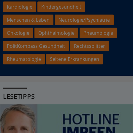
Kardiologie
Kindergesundheit
Menschen & Leben
Neurologie/Psychiatrie
Onkologie
Ophthalmologie
Pneumologie
PolitKompass Gesundheit
Rechtssplitter
Rheumatologie
Seltene Erkrankungen
LESETIPPS