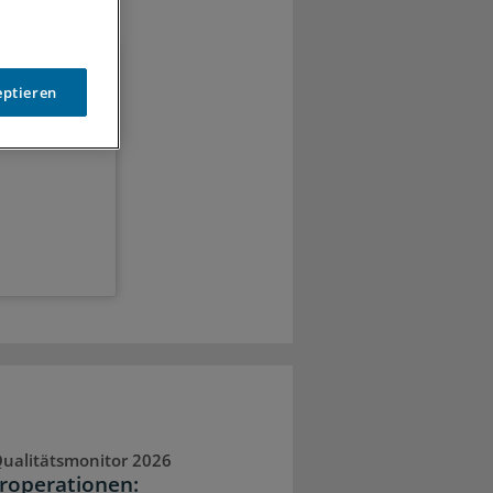
eptieren
breiten
ualitätsmonitor 2026
operationen: