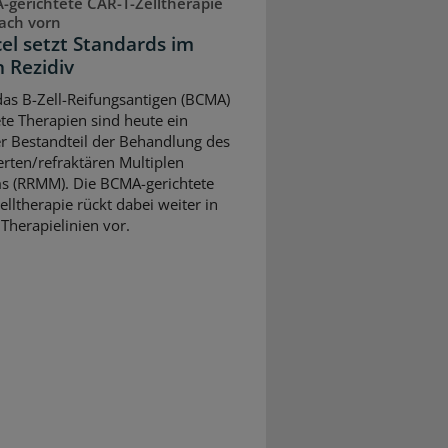
gerichtete CAR-T-Zelltherapie
ach vorn
cel setzt Standards im
n Rezidiv
as B-Zell-Reifungsantigen (BCMA)
ete Therapien sind heute ein
er Bestandteil der Behandlung des
ierten/refraktären Multiplen
 (RRMM). Die BCMA-gerichtete
elltherapie rückt dabei weiter in
 Therapielinien vor.