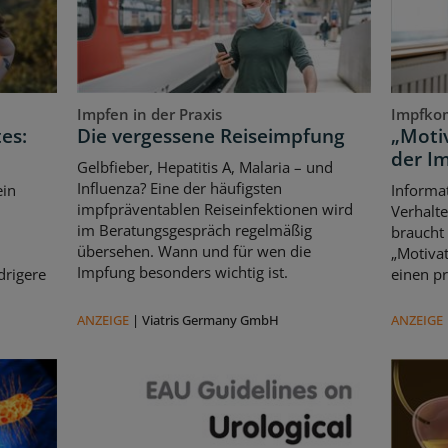
Impfen in der Praxis
Impfko
es:
Die vergessene Reiseimpfung
„Motiv
der I
Gelbfieber, Hepatitis A, Malaria – und
Influenza? Eine der häufigsten
ein
Informat
impfpräventablen Reiseinfektionen wird
Verhalte
im Beratungsgespräch regelmäßig
braucht
übersehen. Wann und für wen die
„Motivat
Impfung besonders wichtig ist.
drigere
einen pr
ANZEIGE
|
Viatris Germany GmbH
ANZEIGE