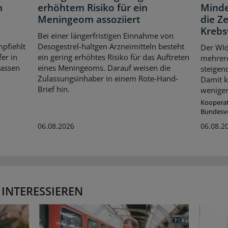
m
erhöhtem Risiko für ein
Minde
Meningeom assoziiert
die Z
Krebs
Bei einer längerfristigen Einnahme von
pfiehlt
Desogestrel-haltgen Arzneimitteln besteht
Der WId
er in
ein gering erhöhtes Risiko für das Auftreten
mehrer
kassen
eines Meningeoms. Darauf weisen die
steigen
Zulassungsinhaber in einem Rote-Hand-
Damit k
Brief hin.
weniger
Koopera
Bundesv
06.08.2026
06.08.2
 INTERESSIEREN