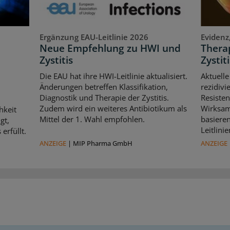
Ergänzung EAU-Leitlinie 2026
Evidenz
Neue Empfehlung zu HWI und
Therap
Zystitis
Zystiti
Die EAU hat ihre HWI-Leitlinie aktualisiert.
Aktuelle
Änderungen betreffen Klassifikation,
rezidivi
Diagnostik und Therapie der Zystitis.
Resisten
Zudem wird ein weiteres Antibiotikum als
Wirksam
hkeit
Mittel der 1. Wahl empfohlen.
basiere
gt,
Leitlin
erfüllt.
ANZEIGE
|
MIP Pharma GmbH
ANZEIGE