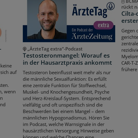
BCMA-
rückt n
Cilta-
erste
Gegen d
gericht
zentral
-
„ÄrzteTag extra“-Podcast
rezidiv
Testosteronmangel: Worauf es
Myeloms
in der Hausarztpraxis ankommt
CAR-T-Z
 keine
frühere
sich auf
Testosteron beeinflusst weit mehr als nur
die männliche Sexualfunktion: Es erfüllt
sten.
eine zentrale Funktion für Stoffwechsel,
ch, wenn
Muskel- und Knochengesundheit, Psyche
en
und Herz-Kreislauf-System. Entsprechend
und
vielfältig und oft unspezifisch sind die
Beschwerden bei einem Mangel – dem
männlichen Hypogonadismus. Hören Sie
im Podcast, welche Warnsignale in der
hausärztlichen Versorgung Hinweise geben
können und welche Chancen eine