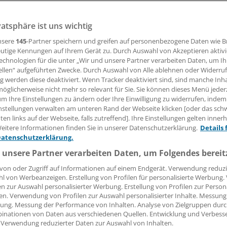
07.05.2007, 08:00 Uhr
vatsphäre ist uns wichtig
nsere
145
-Partner speichern und greifen auf personenbezogene Daten wie 
utige Kennungen auf Ihrem Gerät zu. Durch Auswahl von Akzeptieren aktivi
echnologien für die unter „Wir und unsere Partner verarbeiten Daten, um I
G
(dpa). Bis zu 50 Prozent der Krebstodesfälle in Deutschla
ellen“ aufgeführten Zwecke. Durch Auswahl von Alle ablehnen oder Widerruf
rmeidbar, bei Rauchern sogar bis zu 75 Prozent. Das hat da
ng werden diese deaktiviert. Wenn Tracker deaktiviert sind, sind manche Inh
trum für Umwelt und Gesundheit mitgeteilt.
öglicherweise nicht mehr so relevant für Sie. Sie können dieses Menü jeder
um Ihre Einstellungen zu ändern oder Ihre Einwilligung zu widerrufen, indem
nstellungen verwalten am unteren Rand der Webseite klicken [oder das sc
keiten der Prävention würden bisher noch nicht genutzt, e
en links auf der Webseite, falls zutreffend]. Ihre Einstellungen gelten inner
utterhalskrebs. Helfen würden auch Sport, Gewichtsabna
eitere Informationen finden Sie in unserer Datenschutzerklärung.
Details 
t viel Obst und Gemüse, Maßnahmen gegen radioaktives Ra
Datenschutzerklärung.
gen Feinstaub im Dieselruß - und natürlich, weniger zu ra
 unsere Partner verarbeiten Daten, um Folgendes bereit
von oder Zugriff auf Informationen auf einem Endgerät. Verwendung reduzi
l von Werbeanzeigen. Erstellung von Profilen für personalisierte Werbung
en zur Auswahl personalisierter Werbung. Erstellung von Profilen zur Person
en. Verwendung von Profilen zur Auswahl personalisierter Inhalte. Messung
e:
ung. Messung der Performance von Inhalten. Analyse von Zielgruppen durch
inationen von Daten aus verschiedenen Quellen. Entwicklung und Verbess
 Medizin
Onkologie
Impfen
 Verwendung reduzierter Daten zur Auswahl von Inhalten.